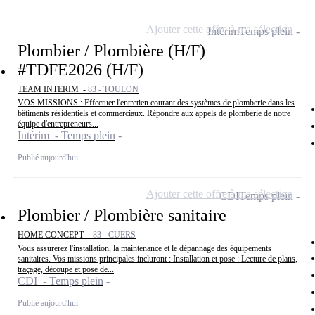
Ajouter cette offre à ma sélection
Intérim
Temps plein
Plombier / Plombière (H/F)
#TDFE2026 (H/F)
TEAM INTERIM -
83 - TOULON
VOS MISSIONS : Effectuer l'entretien courant des systèmes de plomberie dans les
bâtiments résidentiels et commerciaux. Répondre aux appels de plomberie de notre
équipe d'entrepreneurs...
Intérim - Temps plein
Publié aujourd'hui
Ajouter cette offre à ma sélection
CDI
Temps plein
Plombier / Plombière sanitaire
HOME CONCEPT -
83 - CUERS
Vous assurerez l'installation, la maintenance et le dépannage des équipements
sanitaires. Vos missions principales incluront : Installation et pose : Lecture de plans,
traçage, découpe et pose de...
CDI - Temps plein
Publié aujourd'hui