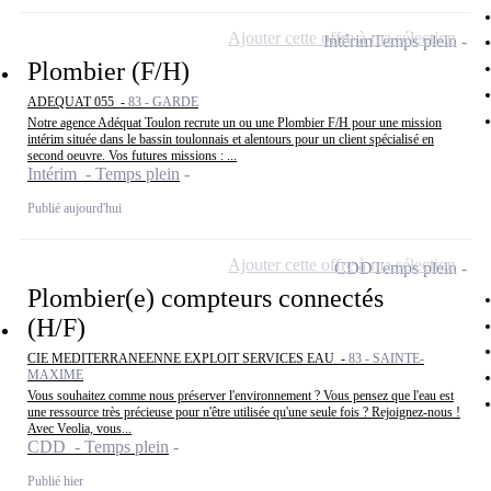
Ajouter cette offre à ma sélection
Intérim
Temps plein
Plombier (F/H)
ADEQUAT 055 -
83 - GARDE
Notre agence Adéquat Toulon recrute un ou une Plombier F/H pour une mission
intérim située dans le bassin toulonnais et alentours pour un client spécialisé en
second oeuvre. Vos futures missions : ...
Intérim - Temps plein
Publié aujourd'hui
Ajouter cette offre à ma sélection
CDD
Temps plein
Plombier(e) compteurs connectés
(H/F)
CIE MEDITERRANEENNE EXPLOIT SERVICES EAU -
83 - SAINTE-
MAXIME
Vous souhaitez comme nous préserver l'environnement ? Vous pensez que l'eau est
une ressource très précieuse pour n'être utilisée qu'une seule fois ? Rejoignez-nous !
Avec Veolia, vous...
CDD - Temps plein
Publié hier