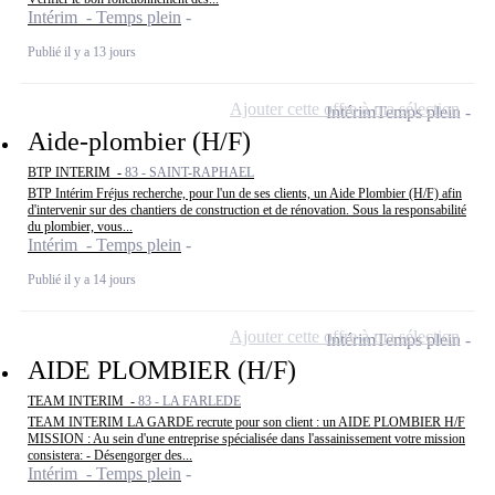
Intérim - Temps plein
Publié il y a 13 jours
Ajouter cette offre à ma sélection
Intérim
Temps plein
Aide-plombier (H/F)
BTP INTERIM -
83 - SAINT-RAPHAEL
BTP Intérim Fréjus recherche, pour l'un de ses clients, un Aide Plombier (H/F) afin
d'intervenir sur des chantiers de construction et de rénovation. Sous la responsabilité
du plombier, vous...
Intérim - Temps plein
Publié il y a 14 jours
Ajouter cette offre à ma sélection
Intérim
Temps plein
AIDE PLOMBIER (H/F)
TEAM INTERIM -
83 - LA FARLEDE
TEAM INTERIM LA GARDE recrute pour son client : un AIDE PLOMBIER H/F
MISSION : Au sein d'une entreprise spécialisée dans l'assainissement votre mission
consistera: - Désengorger des...
Intérim - Temps plein