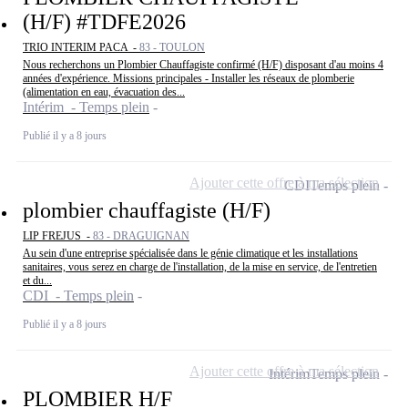
(H/F) #TDFE2026
TRIO INTERIM PACA -
83 - TOULON
Nous recherchons un Plombier Chauffagiste confirmé (H/F) disposant d'au moins 4
années d'expérience. Missions principales - Installer les réseaux de plomberie
(alimentation en eau, évacuation des...
Intérim - Temps plein
Publié il y a 8 jours
Ajouter cette offre à ma sélection
CDI
Temps plein
plombier chauffagiste (H/F)
LIP FREJUS -
83 - DRAGUIGNAN
Au sein d'une entreprise spécialisée dans le génie climatique et les installations
sanitaires, vous serez en charge de l'installation, de la mise en service, de l'entretien
et du...
CDI - Temps plein
Publié il y a 8 jours
Ajouter cette offre à ma sélection
Intérim
Temps plein
PLOMBIER H/F