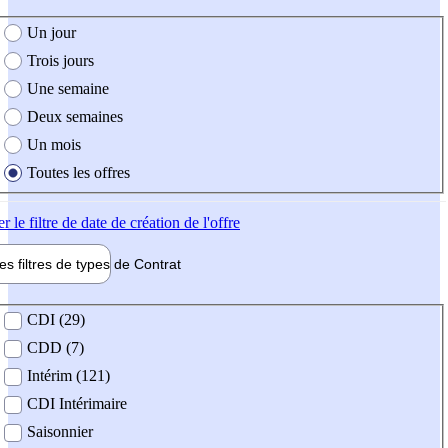
e création de l'offre
Un jour
Trois jours
Une semaine
Deux semaines
Un mois
Toutes les offres
er
le filtre de date de création de l'offre
les filtres de types de
Contrat
de contrat
CDI (29)
CDD (7)
Intérim (121)
CDI Intérimaire
Saisonnier