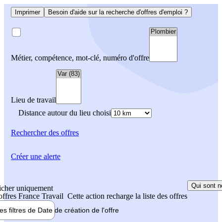
Imprimer
Besoin d'aide sur la recherche d'offres d'emploi ?
Métier, compétence, mot-clé, numéro d'offre
Lieu de travail
Distance autour du lieu choisi
Rechercher
des offres
Créer une alerte
Qui sont n
icher uniquement
 offres France Travail
Cette action recharge la liste des offres
les filtres de
Date de création
de l'offre