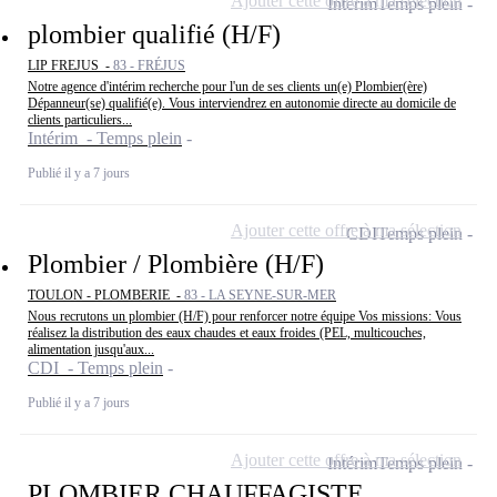
Ajouter cette offre à ma sélection
Intérim
Temps plein
plombier qualifié (H/F)
LIP FREJUS -
83 - FRÉJUS
Notre agence d'intérim recherche pour l'un de ses clients un(e) Plombier(ère)
Dépanneur(se) qualifié(e). Vous interviendrez en autonomie directe au domicile de
clients particuliers...
Intérim - Temps plein
Publié il y a 7 jours
Ajouter cette offre à ma sélection
CDI
Temps plein
Plombier / Plombière (H/F)
TOULON - PLOMBERIE -
83 - LA SEYNE-SUR-MER
Nous recrutons un plombier (H/F) pour renforcer notre équipe Vos missions: Vous
réalisez la distribution des eaux chaudes et eaux froides (PEL, multicouches,
alimentation jusqu'aux...
CDI - Temps plein
Publié il y a 7 jours
Ajouter cette offre à ma sélection
Intérim
Temps plein
PLOMBIER CHAUFFAGISTE