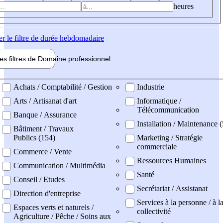
heures
er
le filtre de durée hebdomadaire
les filtres de
Domaine pro
fessionnel
ne professionel
Achats / Comptabilité / Gestion
Industrie
Arts / Artisanat d'art
Informatique /
Télécommunication
Banque / Assurance
Installation / Maintenance (
Bâtiment / Travaux
Publics (154)
Marketing / Stratégie
commerciale
Commerce / Vente
Ressources Humaines
Communication / Multimédia
Santé
Conseil / Etudes
Secrétariat / Assistanat
Direction d'entreprise
Services à la personne / à l
Espaces verts et naturels /
collectivité
Agriculture / Pêche / Soins aux