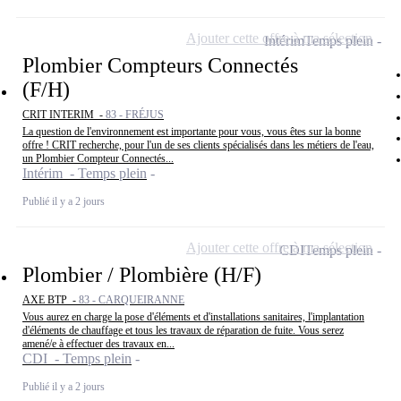
Ajouter cette offre à ma sélection
Intérim
Temps plein
Plombier Compteurs Connectés
(F/H)
CRIT INTERIM -
83 - FRÉJUS
La question de l'environnement est importante pour vous, vous êtes sur la bonne
offre ! CRIT recherche, pour l'un de ses clients spécialisés dans les métiers de l'eau,
un Plombier Compteur Connectés...
Intérim - Temps plein
Publié il y a 2 jours
Ajouter cette offre à ma sélection
CDI
Temps plein
Plombier / Plombière (H/F)
AXE BTP -
83 - CARQUEIRANNE
Vous aurez en charge la pose d'éléments et d'installations sanitaires, l'implantation
d'éléments de chauffage et tous les travaux de réparation de fuite. Vous serez
amené/e à effectuer des travaux en...
CDI - Temps plein
Publié il y a 2 jours