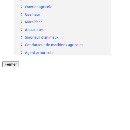
Fermer
Fermer
le détail de l'offre
/
Offre
sur
Offre précéden