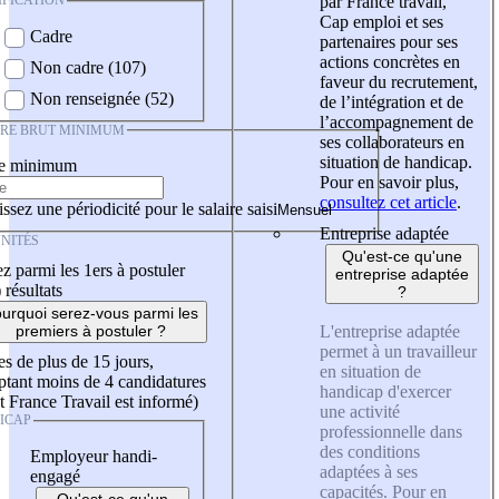
IFICATION
par France travail,
Cap emploi et ses
Cadre
partenaires pour ses
actions concrètes en
Non cadre (107)
faveur du recrutement,
Non renseignée (52)
de l’intégration et de
l’accompagnement de
IRE BRUT MINIMUM
ses collaborateurs en
situation de handicap.
re minimum
Pour en savoir plus,
consultez cet article
.
ssez une périodicité pour le salaire saisi
Entreprise adaptée
NITÉS
Qu'est-ce qu'une
z parmi les 1ers à postuler
entreprise adaptée
)
résultats
?
urquoi serez-vous parmi les
L'entreprise adaptée
premiers à postuler ?
permet à un travailleur
es de plus de 15 jours,
en situation de
tant moins de 4 candidatures
handicap d'exercer
t France Travail est informé)
une activité
ICAP
professionnelle dans
des conditions
Employeur handi-
adaptées à ses
engagé
capacités. Pour en
Qu'est-ce qu'un