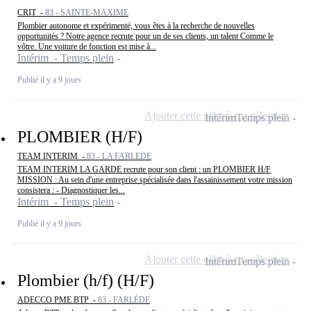
CRIT -
83 - SAINTE-MAXIME
Plombier autonome et expérimenté, vous êtes à la recherche de nouvelles
opportunités ? Notre agence recrute pour un de ses clients, un talent Comme le
vôtre. Une voiture de fonction est mise à...
Intérim - Temps plein
Publié il y a 9 jours
Ajouter cette offre à ma sélection
Intérim
Temps plein
PLOMBIER (H/F)
TEAM INTERIM -
83 - LA FARLEDE
TEAM INTERIM LA GARDE recrute pour son client : un PLOMBIER H/F
MISSION : Au sein d'une entreprise spécialisée dans l'assainissement votre mission
consistera : - Diagnostiquer les...
Intérim - Temps plein
Publié il y a 9 jours
Ajouter cette offre à ma sélection
Intérim
Temps plein
Plombier (h/f) (H/F)
ADECCO PME BTP -
83 - FARLÈDE