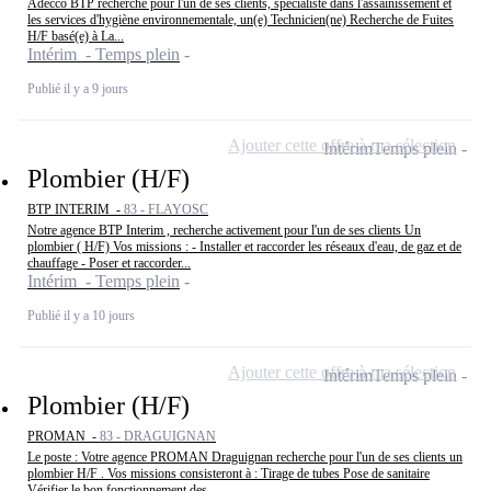
Adecco BTP recherche pour l'un de ses clients, spécialiste dans l'assainissement et
les services d'hygiène environnementale, un(e) Technicien(ne) Recherche de Fuites
H/F basé(e) à La...
Intérim - Temps plein
Publié il y a 9 jours
Ajouter cette offre à ma sélection
Intérim
Temps plein
Plombier (H/F)
BTP INTERIM -
83 - FLAYOSC
Notre agence BTP Interim , recherche activement pour l'un de ses clients Un
plombier ( H/F) Vos missions : - Installer et raccorder les réseaux d'eau, de gaz et de
chauffage - Poser et raccorder...
Intérim - Temps plein
Publié il y a 10 jours
Ajouter cette offre à ma sélection
Intérim
Temps plein
Plombier (H/F)
PROMAN -
83 - DRAGUIGNAN
Le poste : Votre agence PROMAN Draguignan recherche pour l'un de ses clients un
plombier H/F . Vos missions consisteront à : Tirage de tubes Pose de sanitaire
Vérifier le bon fonctionnement des...