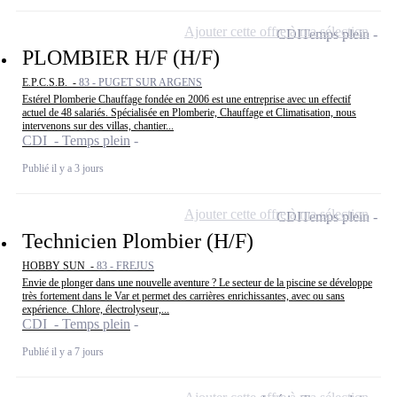
Ajouter cette offre à ma sélection
CDI
Temps plein
PLOMBIER H/F (H/F)
E.P.C.S.B. -
83 - PUGET SUR ARGENS
Estérel Plomberie Chauffage fondée en 2006 est une entreprise avec un effectif
actuel de 48 salariés. Spécialisée en Plomberie, Chauffage et Climatisation, nous
intervenons sur des villas, chantier...
CDI - Temps plein
Publié il y a 3 jours
Ajouter cette offre à ma sélection
CDI
Temps plein
Technicien Plombier (H/F)
HOBBY SUN -
83 - FREJUS
Envie de plonger dans une nouvelle aventure ? Le secteur de la piscine se développe
très fortement dans le Var et permet des carrières enrichissantes, avec ou sans
expérience. Chlore, électrolyseur,...
CDI - Temps plein
Publié il y a 7 jours