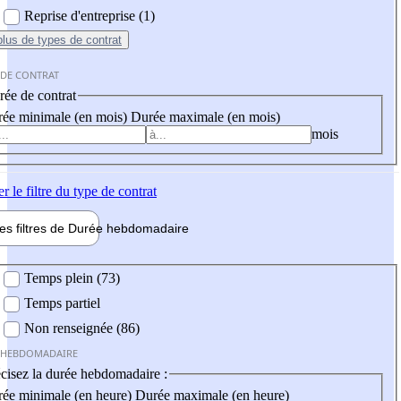
Reprise d'entreprise (1)
plus
de types de contrat
 DE CONTRAT
ée de contrat
ée minimale (en mois)
Durée maximale (en mois)
mois
er
le filtre du type de contrat
les filtres de
Durée hebdo
madaire
 hebdomadaire
Temps plein (73)
Temps partiel
Non renseignée (86)
 HEBDOMADAIRE
cisez la durée hebdomadaire :
ée minimale (en heure)
Durée maximale (en heure)