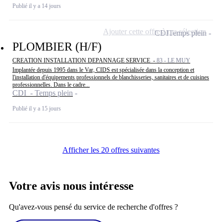
Publié il y a 14 jours
Ajouter cette offre à ma sélection
CDI
Temps plein
PLOMBIER (H/F)
CREATION INSTALLATION DEPANNAGE SERVICE -
83 - LE MUY
Implantée depuis 1995 dans le Var, CIDS est spécialisée dans la conception et
l'installation d'équipements professionnels de blanchisseries, sanitaires et de cuisines
professionnelles. Dans le cadre...
CDI - Temps plein
Publié il y a 15 jours
Afficher les 20 offres suivantes
Votre avis nous intéresse
Qu'avez-vous pensé du service de recherche d'offres ?