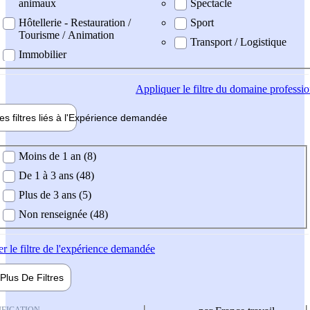
animaux
Spectacle
Hôtellerie - Restauration /
Sport
Tourisme / Animation
Transport / Logistique
Immobilier
Appliquer
le filtre du domaine professi
es filtres liés à l'
Expérience
demandée
ience demandée
Moins de 1 an (8)
De 1 à 3 ans (48)
Plus de 3 ans (5)
Non renseignée (48)
er
le filtre de l'expérience demandée
Plus De
Filtres