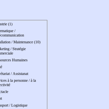
strie (1)
rmatique /
écommunication
allation / Maintenance (10)
eting / Stratégie
merciale
sources Humaines
té
étariat / Assistanat
ices à la personne / à la
ectivité
ctacle
rt
sport / Logistique