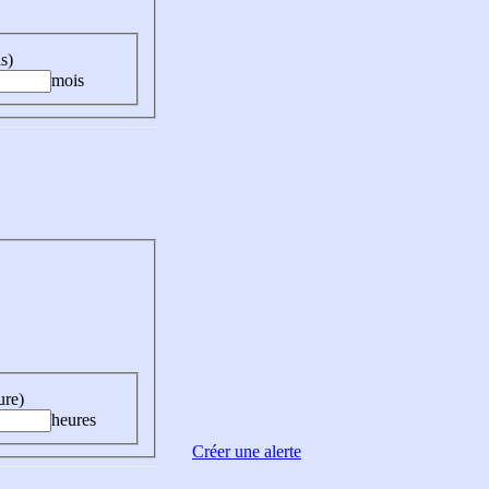
s)
mois
ure)
heures
Créer une alerte