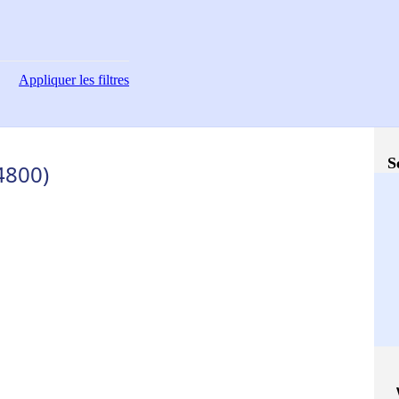
Appliquer
les filtres
S
94800)