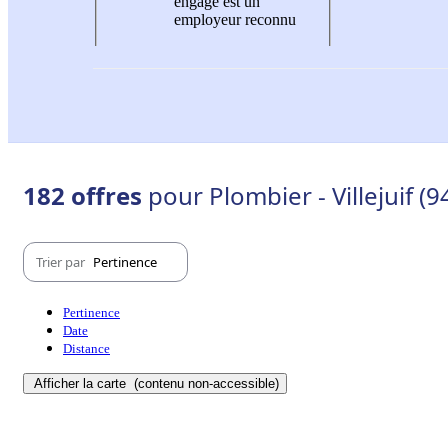
engagé est un
employeur reconnu
182 offres
pour Plombier - Villejuif (
Trier par
Pertinence
Pertinence
Date
Distance
Afficher la carte
(contenu non-accessible)