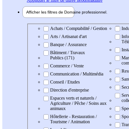
Appliquer
le filtre de durée hebdomadaire
Afficher les filtres de
Domaine pro
fessionnel
Domaine professionel
Achats / Comptabilité / Gestion
Indu
Arts / Artisanat d'art
Info
Tél
Banque / Assurance
Inst
Bâtiment / Travaux
Publics (171)
Mark
com
Commerce / Vente
Res
Communication / Multimédia
San
Conseil / Etudes
Secr
Direction d'entreprise
Serv
Espaces verts et naturels /
coll
Agriculture / Pêche / Soins aux
animaux
Spe
Hôtellerie - Restauration /
Spo
Tourisme / Animation
Tran