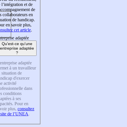
 l’intégration et de
’accompagnement de
s collaborateurs en
tuation de handicap.
ur en savoir plus,
nsultez cet article
.
treprise adaptée
Qu'est-ce qu'une
entreprise adaptée
?
entreprise adaptée
rmet à un travailleur
 situation de
ndicap d'exercer
e activité
ofessionnelle dans
s conditions
aptées à ses
pacités. Pour en
voir plus,
consultez
 site de l’UNEA
.