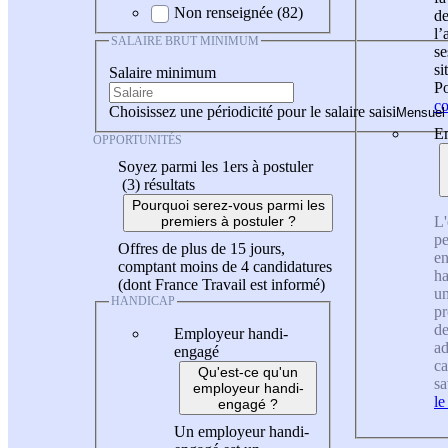
Non renseignée (82)
de
l
SALAIRE BRUT MINIMUM
se
si
Salaire minimum
Po
co
Choisissez une périodicité pour le salaire saisi
En
OPPORTUNITÉS
Soyez parmi les 1ers à postuler
(3)
résultats
Pourquoi serez-vous parmi les
L'
premiers à postuler ?
pe
Offres de plus de 15 jours,
en
comptant moins de 4 candidatures
ha
(dont France Travail est informé)
un
HANDICAP
pr
de
Employeur handi-
ad
engagé
ca
Qu'est-ce qu'un
sa
employeur handi-
le
engagé ?
Un employeur handi-