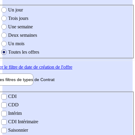
e création de l'offre
Un jour
Trois jours
Une semaine
Deux semaines
Un mois
Toutes les offres
er
le filtre de date de création de l'offre
les filtres de types de
Contrat
de contrat
CDI
CDD
Intérim
CDI Intérimaire
Saisonnier