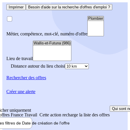
Imprimer
Besoin d'aide sur la recherche d'offres d'emploi ?
Métier, compétence, mot-clé, numéro d'offre
Lieu de travail
Distance autour du lieu choisi
Rechercher
des offres
Créer une alerte
Qui sont n
icher uniquement
 offres France Travail
Cette action recharge la liste des offres
les filtres de
Date de création
de l'offre