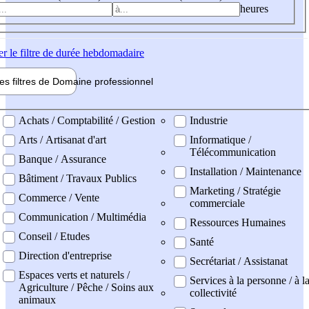
heures
er
le filtre de durée hebdomadaire
les filtres de
Domaine pro
fessionnel
ne professionel
Achats / Comptabilité / Gestion
Industrie
Arts / Artisanat d'art
Informatique /
Télécommunication
Banque / Assurance
Installation / Maintenance
Bâtiment / Travaux Publics
Marketing / Stratégie
Commerce / Vente
commerciale
Communication / Multimédia
Ressources Humaines
Conseil / Etudes
Santé
Direction d'entreprise
Secrétariat / Assistanat
Espaces verts et naturels /
Services à la personne / à l
Agriculture / Pêche / Soins aux
collectivité
animaux