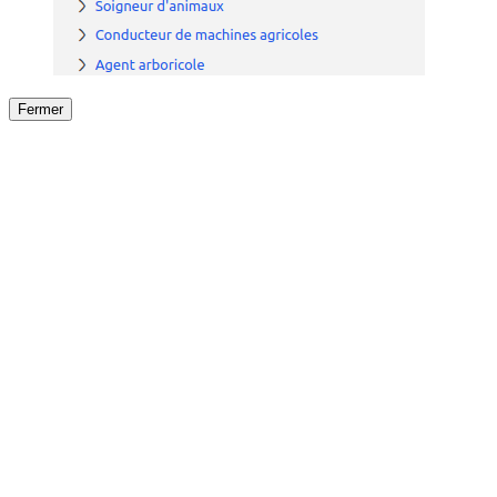
Fermer
Fermer
le détail de l'offre
/
Offre
sur
Offre précéden