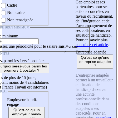
Cap emploi et ses
Cadre
partenaires pour ses
actions concrètes en
Non cadre
faveur du recrutement,
Non renseignée
de l’intégration et de
l’accompagnement de
IRE BRUT MINIMUM
ses collaborateurs en
situation de handicap.
re minimum
Pour en savoir plus,
consultez cet article
.
ssez une périodicité pour le salaire saisi
Entreprise adaptée
NITÉS
Qu'est-ce qu'une
z parmi les 1ers à postuler
entreprise adaptée
?
urquoi serez-vous parmi les
premiers à postuler ?
L'entreprise adaptée
es de plus de 15 jours,
permet à un travailleur
tant moins de 4 candidatures
en situation de
t France Travail est informé)
handicap d'exercer
ICAP
une activité
professionnelle dans
Employeur handi-
des conditions
engagé
adaptées à ses
Qu'est-ce qu'un
capacités. Pour en
employeur handi-
savoir plus,
consultez