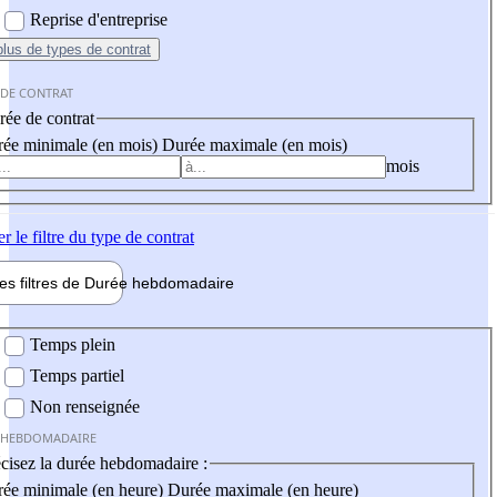
Reprise d'entreprise
plus
de types de contrat
 DE CONTRAT
ée de contrat
ée minimale (en mois)
Durée maximale (en mois)
mois
er
le filtre du type de contrat
les filtres de
Durée hebdo
madaire
 hebdomadaire
Temps plein
Temps partiel
Non renseignée
 HEBDOMADAIRE
cisez la durée hebdomadaire :
ée minimale (en heure)
Durée maximale (en heure)