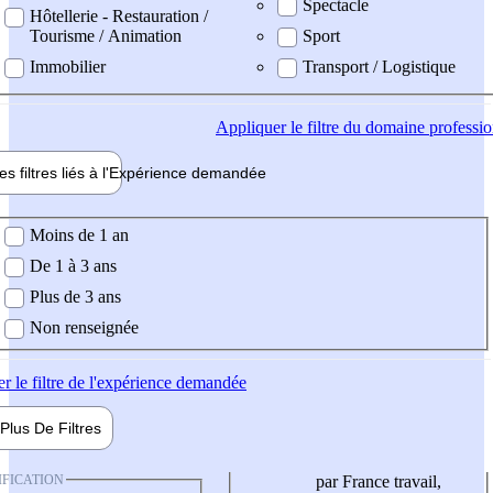
Spectacle
Hôtellerie - Restauration /
Tourisme / Animation
Sport
Immobilier
Transport / Logistique
Appliquer
le filtre du domaine professi
es filtres liés à l'
Expérience
demandée
ience demandée
Moins de 1 an
De 1 à 3 ans
Plus de 3 ans
Non renseignée
er
le filtre de l'expérience demandée
Plus De
Filtres
IFICATION
par France travail,