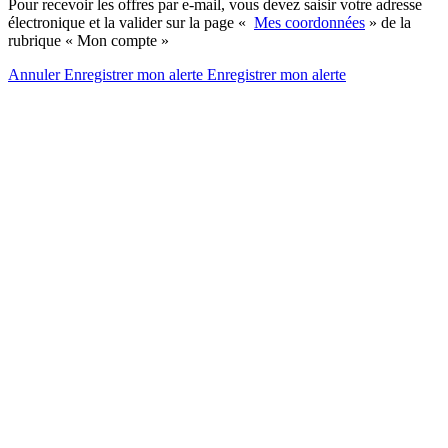
Pour recevoir les offres par e-mail, vous devez saisir votre adresse
électronique et la valider sur la page «
Mes coordonnées
» de la
rubrique « Mon compte »
Annuler
Enregistrer mon alerte
Enregistrer
mon alerte