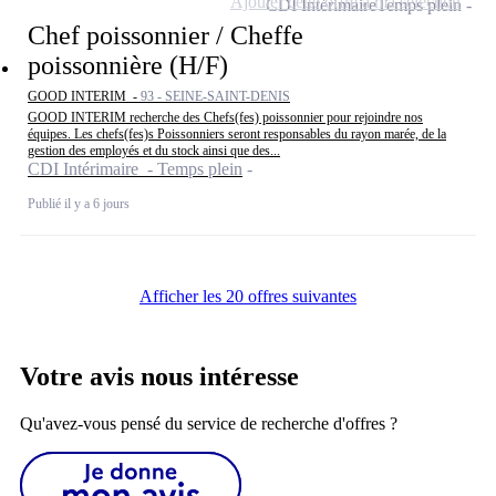
Ajouter cette offre à ma sélection
CDI Intérimaire
Temps plein
Chef poissonnier / Cheffe
poissonnière (H/F)
GOOD INTERIM -
93 - SEINE-SAINT-DENIS
GOOD INTERIM recherche des Chefs(fes) poissonnier pour rejoindre nos
équipes. Les chefs(fes)s Poissonniers seront responsables du rayon marée, de la
gestion des employés et du stock ainsi que des...
CDI Intérimaire - Temps plein
Publié il y a 6 jours
Afficher les 20 offres suivantes
Votre avis nous intéresse
Qu'avez-vous pensé du service de recherche d'offres ?