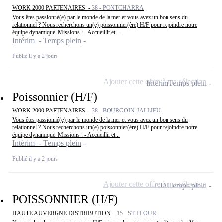
WORK 2000 PARTENAIRES -
38 - PONTCHARRA
Vous êtes passionné(e) par le monde de la mer et vous avez un bon sens du
relationnel ? Nous recherchons un(e) poissonnier(ère) H/F pour rejoindre notre
équipe dynamique. Missions : - Accueillir et...
Intérim - Temps plein
Publié il y a 2 jours
Ajouter cette offre à ma sélection
Intérim
Temps plein
Poissonnier (H/F)
WORK 2000 PARTENAIRES -
38 - BOURGOIN-JALLIEU
Vous êtes passionné(e) par le monde de la mer et vous avez un bon sens du
relationnel ? Nous recherchons un(e) poissonnier(ère) H/F pour rejoindre notre
équipe dynamique. Missions : - Accueillir et...
Intérim - Temps plein
Publié il y a 2 jours
Ajouter cette offre à ma sélection
CDI
Temps plein
POISSONNIER (H/F)
HAUTE AUVERGNE DISTRIBUTION -
15 - ST FLOUR