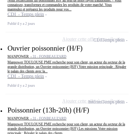
Nous recherchons un poissonnier H/F au sein de notre rayon traditionnel. - Vous
connaissez, transformez et commandez les produits de votre marché. Vous
manipulez et préparez les produits pour vos...
CDI - Temps plein
Publié il y a 2 jours
Ajouter cette offre à ma sélection
CDI
Temps plein
Ouvrier poissonnier (H/F)
MANPOWER -
31 - FONBEAUZARD
Manpower TOULOUSE PME recherche pour son client, un acteur du secteur de la
grande distribution, un Ouvrier poissonnier (H/F) Votre mission principale : Régaler
le palais des clients avec la...
CDI - Temps plein
Publié il y a 2 jours
Ajouter cette offre à ma sélection
Intérim
Temps plein
Poissonnier (13h-20h) (H/F)
MANPOWER -
31 - FONBEAUZARD
Manpower TOULOUSE PME recherche pour son client, un acteur du secteur de la
grande distribution, un Ouvrier poissonnier (H/F) Les missions Votre mission
principale : Régaler le palais des clients...