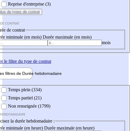
Reprise d'entreprise (3)
plus
de types de contrat
 DE CONTRAT
ée de contrat
ée minimale (en mois)
Durée maximale (en mois)
mois
er
le filtre du type de contrat
les filtres de
Durée hebdo
madaire
 hebdomadaire
Temps plein (334)
Temps partiel (21)
Non renseignée (1799)
 HEBDOMADAIRE
cisez la durée hebdomadaire :
ée minimale (en heure)
Durée maximale (en heure)