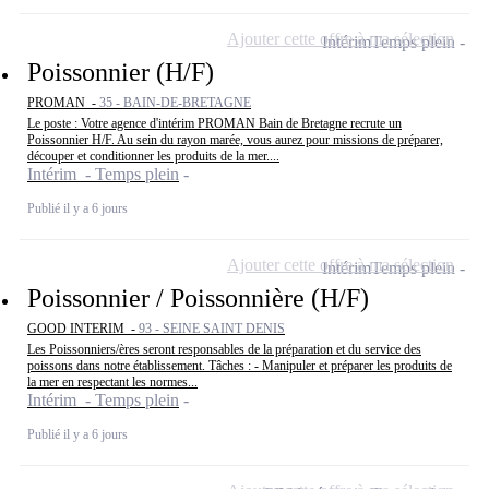
Ajouter cette offre à ma sélection
Intérim
Temps plein
Poissonnier (H/F)
PROMAN -
35 - BAIN-DE-BRETAGNE
Le poste : Votre agence d'intérim PROMAN Bain de Bretagne recrute un
Poissonnier H/F. Au sein du rayon marée, vous aurez pour missions de préparer,
découper et conditionner les produits de la mer....
Intérim - Temps plein
Publié il y a 6 jours
Ajouter cette offre à ma sélection
Intérim
Temps plein
Poissonnier / Poissonnière (H/F)
GOOD INTERIM -
93 - SEINE SAINT DENIS
Les Poissonniers/ères seront responsables de la préparation et du service des
poissons dans notre établissement. Tâches : - Manipuler et préparer les produits de
la mer en respectant les normes...
Intérim - Temps plein
Publié il y a 6 jours