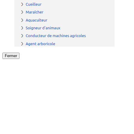
Fermer
Fermer
le détail de l'offre
/
Offre
sur
Offre précéden