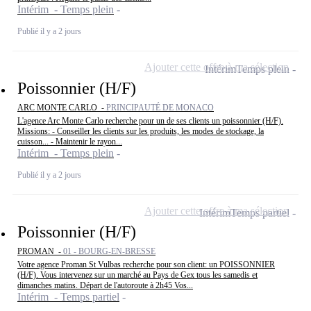
Intérim - Temps plein
Publié il y a 2 jours
Ajouter cette offre à ma sélection
Intérim
Temps plein
Poissonnier (H/F)
ARC MONTE CARLO -
PRINCIPAUTÉ DE MONACO
L'agence Arc Monte Carlo recherche pour un de ses clients un poissonnier (H/F).
Missions: - Conseiller les clients sur les produits, les modes de stockage, la
cuisson... - Maintenir le rayon...
Intérim - Temps plein
Publié il y a 2 jours
Ajouter cette offre à ma sélection
Intérim
Temps partiel
Poissonnier (H/F)
PROMAN -
01 - BOURG-EN-BRESSE
Votre agence Proman St Vulbas recherche pour son client: un POISSONNIER
(H/F). Vous intervenez sur un marché au Pays de Gex tous les samedis et
dimanches matins. Départ de l'autoroute à 2h45 Vos...
Intérim - Temps partiel