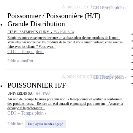
Ajouter cette offre à ma sélection
CDI
Temps plein
Poissonnier / Poissonnière (H/F)
Grande Distribution
ETABLISSEMENTS CUNY -
75 - PARIS 04
Rejoignez notre enseigne et devenez un ambassadeur de nos produits de la mer !
Vous êtes passionné par les produits de la mer et vous aimez partager votre savoir-
faire avec les clients ? Vous avez...
CDI - Temps plein
Publié aujourd'hui
Ajouter cette offre à ma sélection
CDI
Temps plein
POISSONNIER H/F
UNIVERDIS SA -
64 - PAU
Au sein de l'équipe tu auras pour mission : - Réceptionner et vérifier la conformité
des produits reçus, - Rendre ton étal attractif et pourquoi pas innovant, - Assurer la
découpe et la préparation...
CDI - Temps plein
Publié hier
Employeur handi-engagé