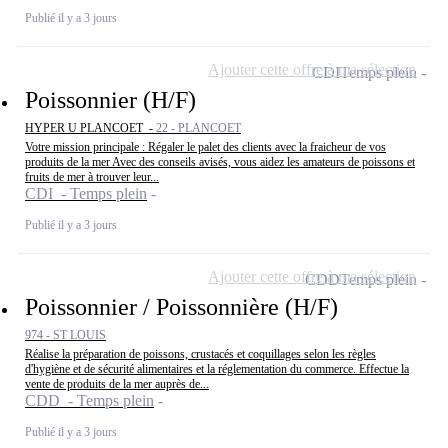
Publié il y a 3 jours
Ajouter cette offre à ma sélection
CDI
Temps plein
Poissonnier (H/F)
HYPER U PLANCOET -
22 - PLANCOET
Votre mission principale : Régaler le palet des clients avec la fraicheur de vos
produits de la mer Avec des conseils avisés, vous aidez les amateurs de poissons et
fruits de mer à trouver leur...
CDI - Temps plein
Publié il y a 3 jours
Ajouter cette offre à ma sélection
CDD
Temps plein
Poissonnier / Poissonnière (H/F)
974 - ST LOUIS
Réalise la préparation de poissons, crustacés et coquillages selon les règles
d'hygiène et de sécurité alimentaires et la réglementation du commerce. Effectue la
vente de produits de la mer auprès de...
CDD - Temps plein
Publié il y a 3 jours