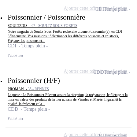
Ajouter cette offre à ma sélection
CDI
Temps plein
Poissonnier / Poissonnière
SOULTZDIS -
67 - SOULTZ SOUS FORETS
Notre magasin de Soultz-Sous-Forêts recherche un/une Poissonnier(e), en CDI
35h/semaine. Vos missions : Sélectionner les différents poissons et crustacés,
Préparer les poissons et...
CDI - Temps plein
Publié hier
Ajouter cette offre à ma sélection
CDD
Temps plein
Poissonnier (H/F)
PROMAN -
35 - RENNES
Le poste : Le Poissonnier Fileteur assure la réception, la préparation, le filetage et la
mise en valeur des produits de la mer au sein de Viandes et Marée. Il garantit la
qualité, la fraîcheur et la...
CDD - Temps plein
Publié hier
Ajouter cette offre à ma sélection
CDI
Temps plein