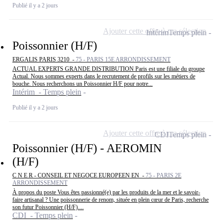
Publié il y a 2 jours
Ajouter cette offre à ma sélection
Intérim
Temps plein
Poissonnier (H/F)
ERGALIS PARIS 3210 -
75 - PARIS 15E ARRONDISSEMENT
ACTUAL EXPERTS GRANDE DISTRIBUTION Paris est une filiale du groupe
Actual. Nous sommes experts dans le recrutement de profils sur les métiers de
bouche. Nous recherchons un Poissonnier H/F pour notre...
Intérim - Temps plein
Publié il y a 2 jours
Ajouter cette offre à ma sélection
CDI
Temps plein
Poissonnier (H/F) - AEROMIN
(H/F)
C N E R - CONSEIL ET NEGOCE EUROPEEN EN -
75 - PARIS 2E
ARRONDISSEMENT
À propos du poste Vous êtes passionné(e) par les produits de la mer et le savoir-
faire artisanal ? Une poissonnerie de renom, située en plein cœur de Paris, recherche
son futur Poissonnier (H/F)....
CDI - Temps plein