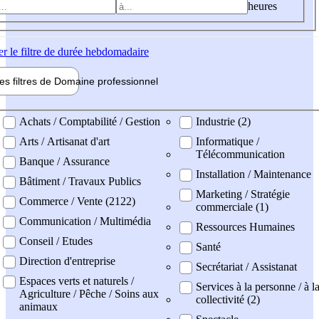
heures
er
le filtre de durée hebdomadaire
les filtres de
Domaine pro
fessionnel
ne professionel
Achats / Comptabilité / Gestion
Industrie (2)
Arts / Artisanat d'art
Informatique /
Télécommunication
Banque / Assurance
Installation / Maintenance
Bâtiment / Travaux Publics
Marketing / Stratégie
Commerce / Vente (2122)
commerciale (1)
Communication / Multimédia
Ressources Humaines
Conseil / Etudes
Santé
Direction d'entreprise
Secrétariat / Assistanat
Espaces verts et naturels /
Services à la personne / à l
Agriculture / Pêche / Soins aux
collectivité (2)
animaux