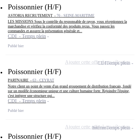
Poissonnier (H/F)
ASTORIA RECRUTEMENT -
76 - SEINE-MARITIME
LES MISSIONS Sous le contrôle du responsable de rayon, vous réceptionnez la
marchandise et vérifiez la conformité des produits reçus. Vous passez les
commandes et assurez la présentation générale et...
CDI - Temps plein
Publié hier
Ajouter cette offre à ma sélection
CDI
Temps plein
Poissonnier (H/F)
PARTNAIRE -
63 - CEYRAT
Notre client un point de vente d'un grand groupement de distribution français, fondé
sur un modèle économique unique et une culture humaine forte. Rejoindre l'équipe,
c'est intégrer une structure qui...
CDI - Temps plein
Publié hier
Ajouter cette offre à ma sélection
Intérim
Temps plein
Poissonnier (H/F)