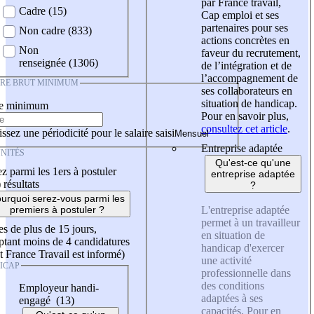
par France travail,
Cadre (15)
Cap emploi et ses
partenaires pour ses
Non cadre (833)
actions concrètes en
Non
faveur du recrutement,
renseignée (1306)
de l’intégration et de
l’accompagnement de
IRE BRUT MINIMUM
ses collaborateurs en
situation de handicap.
re minimum
Pour en savoir plus,
consultez cet article
.
ssez une périodicité pour le salaire saisi
Entreprise adaptée
NITÉS
Qu'est-ce qu'une
z parmi les 1ers à postuler
entreprise adaptée
)
résultats
?
urquoi serez-vous parmi les
L'entreprise adaptée
premiers à postuler ?
permet à un travailleur
es de plus de 15 jours,
en situation de
tant moins de 4 candidatures
handicap d'exercer
t France Travail est informé)
une activité
ICAP
professionnelle dans
des conditions
Employeur handi-
adaptées à ses
engagé (13)
capacités. Pour en