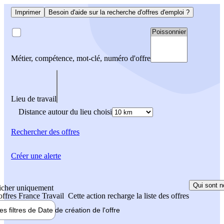
Imprimer
Besoin d'aide sur la recherche d'offres d'emploi ?
Métier, compétence, mot-clé, numéro d'offre
Lieu de travail
Distance autour du lieu choisi
Rechercher
des offres
Créer une alerte
Qui sont n
icher uniquement
 offres France Travail
Cette action recharge la liste des offres
les filtres de
Date de création
de l'offre