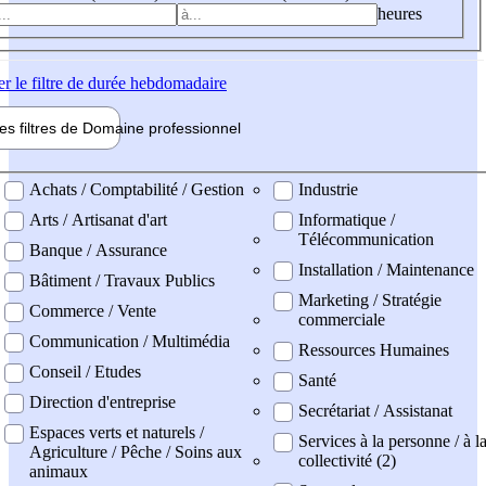
heures
er
le filtre de durée hebdomadaire
les filtres de
Domaine pro
fessionnel
ne professionel
Achats / Comptabilité / Gestion
Industrie
Arts / Artisanat d'art
Informatique /
Télécommunication
Banque / Assurance
Installation / Maintenance
Bâtiment / Travaux Publics
Marketing / Stratégie
Commerce / Vente
commerciale
Communication / Multimédia
Ressources Humaines
Conseil / Etudes
Santé
Direction d'entreprise
Secrétariat / Assistanat
Espaces verts et naturels /
Services à la personne / à l
Agriculture / Pêche / Soins aux
collectivité (2)
animaux