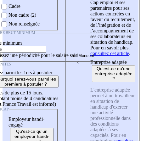
Cap emploi et ses
Cadre
partenaires pour ses
actions concrètes en
Non cadre (2)
faveur du recrutement,
Non renseignée
de l’intégration et de
l’accompagnement de
IRE BRUT MINIMUM
ses collaborateurs en
situation de handicap.
re minimum
Pour en savoir plus,
consultez cet article
.
ssez une périodicité pour le salaire saisi
Entreprise adaptée
NITÉS
Qu'est-ce qu'une
z parmi les 1ers à postuler
entreprise adaptée
?
urquoi serez-vous parmi les
premiers à postuler ?
L'entreprise adaptée
es de plus de 15 jours,
permet à un travailleur
tant moins de 4 candidatures
en situation de
t France Travail est informé)
handicap d'exercer
ICAP
une activité
professionnelle dans
Employeur handi-
des conditions
engagé
adaptées à ses
Qu'est-ce qu'un
capacités. Pour en
employeur handi-
savoir plus,
consultez