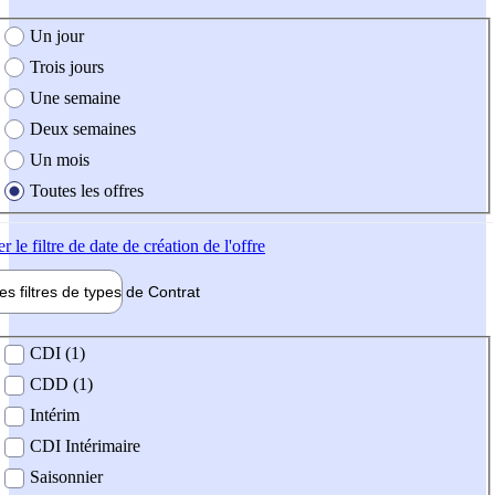
e création de l'offre
Un jour
Trois jours
Une semaine
Deux semaines
Un mois
Toutes les offres
er
le filtre de date de création de l'offre
les filtres de types de
Contrat
de contrat
CDI (1)
CDD (1)
Intérim
CDI Intérimaire
Saisonnier