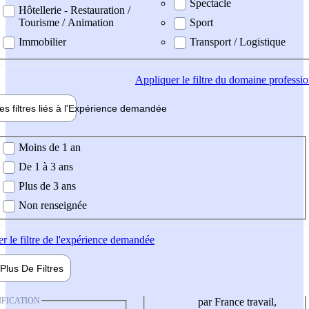
Spectacle
Hôtellerie - Restauration /
Tourisme / Animation
Sport
Immobilier
Transport / Logistique
Appliquer
le filtre du domaine professi
es filtres liés à l'
Expérience
demandée
ience demandée
Moins de 1 an
De 1 à 3 ans
Plus de 3 ans
Non renseignée
er
le filtre de l'expérience demandée
Plus De
Filtres
IFICATION
par France travail,