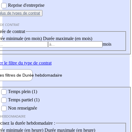
Reprise d'entreprise
plus
de types de contrat
 DE CONTRAT
ée de contrat
ée minimale (en mois)
Durée maximale (en mois)
mois
er
le filtre du type de contrat
les filtres de
Durée hebdo
madaire
 hebdomadaire
Temps plein (1)
Temps partiel (1)
Non renseignée
 HEBDOMADAIRE
cisez la durée hebdomadaire :
ée minimale (en heure)
Durée maximale (en heure)