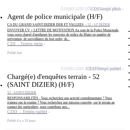
Ajouter cette offre à ma sélection
CDI
Temps plein
Agent de police municipale (H/F)
CA DU GRAND SAINT-DIZIER DER ET VALLEES -
52 - ST DIZIER
ENVOYER CV + LETTRE DE MOTIVATION Au sein de la Police Municipale,
vous serez chargé d'appliquer les pouvoirs de police du Maire en matière de
prévention, de surveillance du bon ordre, de...
CDI - Temps plein
Publié hier
Ajouter cette offre à ma sélection
CDD
Temps partiel
Chargé(e) d'enquêtes terrain - 52
(SAINT DIZIER) (H/F)
52 - SAINT-DIZIER
RESPONSABILITÉS : Vous recherchez une activité complémentaire ? Vous
n'aimez pas la routine ? Vous recherchez une mission concrète, sur le terrain au
contact des particuliers, pour contribuer aux...
CDD - Temps partiel
Publié il y a 19 jours