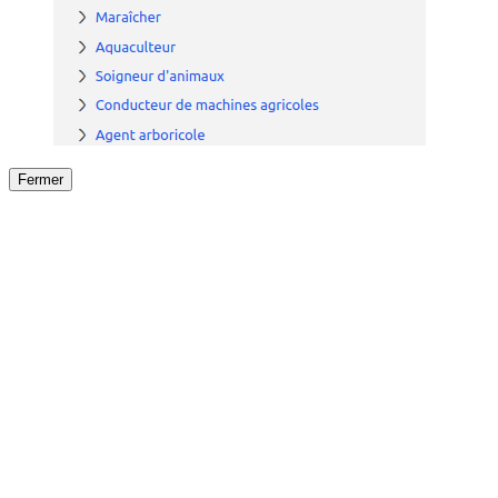
Fermer
Fermer
le détail de l'offre
/
Offre
sur
Offre précéden