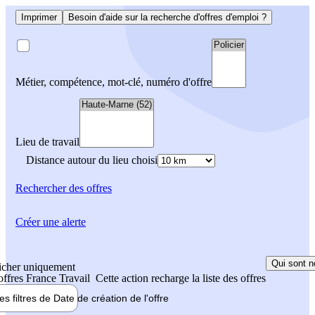
Imprimer
Besoin d'aide sur la recherche d'offres d'emploi ?
Métier, compétence, mot-clé, numéro d'offre
Lieu de travail
Distance autour du lieu choisi
Rechercher
des offres
Créer une alerte
Qui sont n
icher uniquement
 offres France Travail
Cette action recharge la liste des offres
les filtres de
Date de création
de l'offre