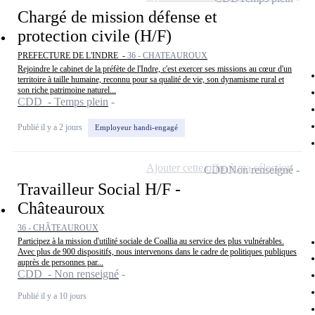
Chargé de mission défense et
protection civile (H/F)
PREFECTURE DE L'INDRE -
36 - CHATEAUROUX
Rejoindre le cabinet de la préfète de l'Indre, c'est exercer ses missions au cœur d'un
territoire à taille humaine, reconnu pour sa qualité de vie, son dynamisme rural et
son riche patrimoine naturel...
CDD - Temps plein
Publié il y a 2 jours
Employeur handi-engagé
Ajouter cette offre à ma sélection
CDD
Non renseigné
Travailleur Social H/F -
Châteauroux
36 - CHÂTEAUROUX
Participez à la mission d'utilité sociale de Coallia au service des plus vulnérables.
Avec plus de 900 dispositifs, nous intervenons dans le cadre de politiques publiques
auprès de personnes par...
CDD - Non renseigné
Publié il y a 10 jours