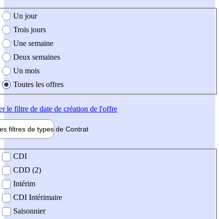
e création de l'offre
Un jour
Trois jours
Une semaine
Deux semaines
Un mois
Toutes les offres
er
le filtre de date de création de l'offre
les filtres de types de
Contrat
de contrat
CDI
CDD (2)
Intérim
CDI Intérimaire
Saisonnier