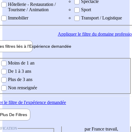
Spectacle
Hôtellerie - Restauration /
Tourisme / Animation
Sport
Immobilier
Transport / Logistique
Appliquer
le filtre du domaine professi
es filtres liés à l'
Expérience
demandée
ience demandée
Moins de 1 an
De 1 à 3 ans
Plus de 3 ans
Non renseignée
er
le filtre de l'expérience demandée
Plus De
Filtres
IFICATION
par France travail,