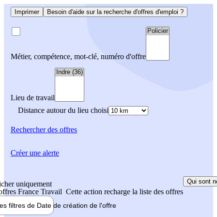
Imprimer
Besoin d'aide sur la recherche d'offres d'emploi ?
Métier, compétence, mot-clé, numéro d'offre
Lieu de travail
Distance autour du lieu choisi
Rechercher
des offres
Créer une alerte
Qui sont n
icher uniquement
 offres France Travail
Cette action recharge la liste des offres
les filtres de
Date de création
de l'offre