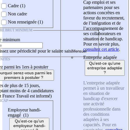
Cap emploi et ses
Cadre (1)
partenaires pour ses
actions concrètes en
Non cadre
faveur du recrutement,
Non renseignée (1)
de l’intégration et de
l’accompagnement de
IRE BRUT MINIMUM
ses collaborateurs en
situation de handicap.
re minimum
Pour en savoir plus,
consultez cet article
.
ssez une périodicité pour le salaire saisi
Entreprise adaptée
NITÉS
Qu'est-ce qu'une
z parmi les 1ers à postuler
entreprise adaptée
?
urquoi serez-vous parmi les
premiers à postuler ?
L'entreprise adaptée
es de plus de 15 jours,
permet à un travailleur
tant moins de 4 candidatures
en situation de
t France Travail est informé)
handicap d'exercer
ICAP
une activité
professionnelle dans
Employeur handi-
des conditions
engagé (1)
adaptées à ses
Qu'est-ce qu'un
capacités. Pour en
employeur handi-
savoir plus,
consultez