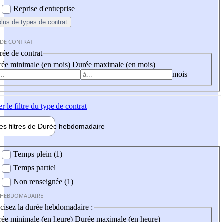
Reprise d'entreprise
plus
de types de contrat
 DE CONTRAT
ée de contrat
ée minimale (en mois)
Durée maximale (en mois)
mois
er
le filtre du type de contrat
les filtres de
Durée hebdo
madaire
 hebdomadaire
Temps plein (1)
Temps partiel
Non renseignée (1)
 HEBDOMADAIRE
cisez la durée hebdomadaire :
ée minimale (en heure)
Durée maximale (en heure)