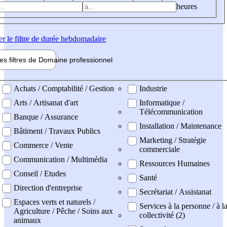
heures
er
le filtre de durée hebdomadaire
les filtres de
Domaine pro
fessionnel
ne professionel
Achats / Comptabilité / Gestion
Industrie
Arts / Artisanat d'art
Informatique /
Télécommunication
Banque / Assurance
Installation / Maintenance
Bâtiment / Travaux Publics
Marketing / Stratégie
Commerce / Vente
commerciale
Communication / Multimédia
Ressources Humaines
Conseil / Etudes
Santé
Direction d'entreprise
Secrétariat / Assistanat
Espaces verts et naturels /
Services à la personne / à l
Agriculture / Pêche / Soins aux
collectivité (2)
animaux