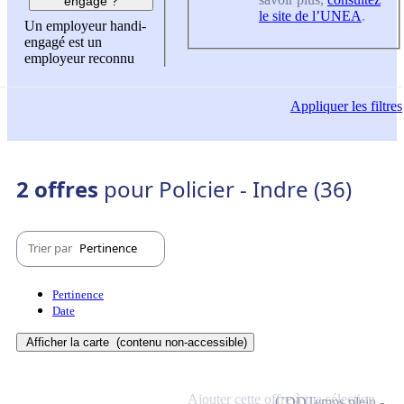
engagé ?
le site de l’UNEA
.
Un employeur handi-
engagé est un
employeur reconnu
Appliquer
les filtres
2 offres
pour Policier - Indre (36)
Trier par
Pertinence
Pertinence
Date
Afficher la carte
(contenu non-accessible)
Ajouter cette offre à ma sélection
CDD
Temps plein