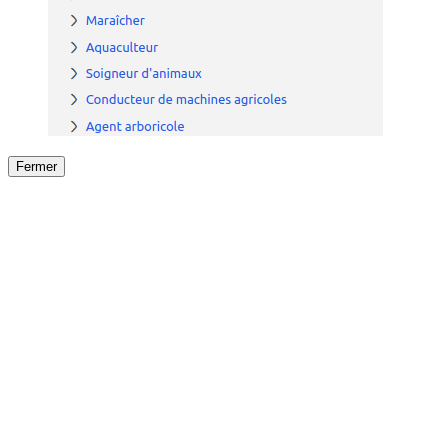
Fermer
Fermer
le détail de l'offre
/
Offre
sur
Offre précéden