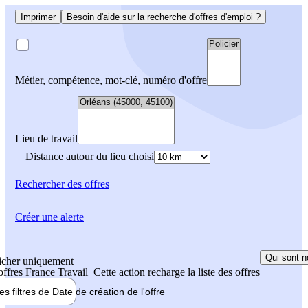
Imprimer
Besoin d'aide sur la recherche d'offres d'emploi ?
Métier, compétence, mot-clé, numéro d'offre
Lieu de travail
Distance autour du lieu choisi
Rechercher
des offres
Créer une alerte
Qui sont n
icher uniquement
 offres France Travail
Cette action recharge la liste des offres
les filtres de
Date de création
de l'offre