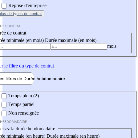
Reprise d'entreprise
plus
de types de contrat
 DE CONTRAT
ée de contrat
ée minimale (en mois)
Durée maximale (en mois)
mois
er
le filtre du type de contrat
les filtres de
Durée hebdo
madaire
 hebdomadaire
Temps plein (2)
Temps partiel
Non renseignée
 HEBDOMADAIRE
cisez la durée hebdomadaire :
ée minimale (en heure)
Durée maximale (en heure)