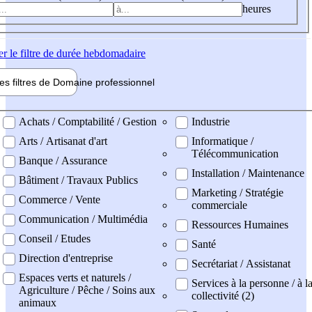
heures
er
le filtre de durée hebdomadaire
les filtres de
Domaine pro
fessionnel
ne professionel
Achats / Comptabilité / Gestion
Industrie
Arts / Artisanat d'art
Informatique /
Télécommunication
Banque / Assurance
Installation / Maintenance
Bâtiment / Travaux Publics
Marketing / Stratégie
Commerce / Vente
commerciale
Communication / Multimédia
Ressources Humaines
Conseil / Etudes
Santé
Direction d'entreprise
Secrétariat / Assistanat
Espaces verts et naturels /
Services à la personne / à l
Agriculture / Pêche / Soins aux
collectivité (2)
animaux