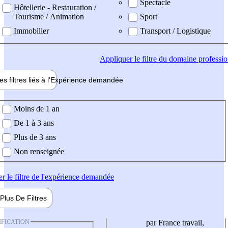
Spectacle
Hôtellerie - Restauration /
Tourisme / Animation
Sport
Immobilier
Transport / Logistique
Appliquer
le filtre du domaine professi
es filtres liés à l'
Expérience
demandée
ience demandée
Moins de 1 an
De 1 à 3 ans
Plus de 3 ans
Non renseignée
er
le filtre de l'expérience demandée
Plus De
Filtres
IFICATION
par France travail,