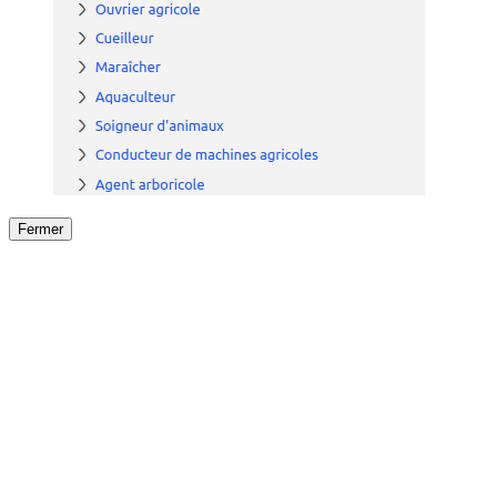
Fermer
Fermer
le détail de l'offre
/
Offre
sur
Offre précéden