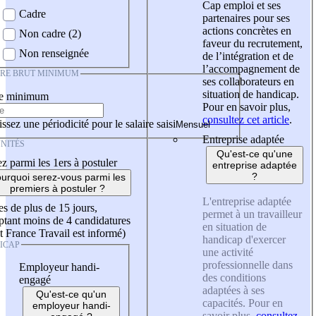
Cap emploi et ses
Cadre
partenaires pour ses
actions concrètes en
Non cadre (2)
faveur du recrutement,
Non renseignée
de l’intégration et de
l’accompagnement de
IRE BRUT MINIMUM
ses collaborateurs en
situation de handicap.
re minimum
Pour en savoir plus,
consultez cet article
.
ssez une périodicité pour le salaire saisi
Entreprise adaptée
NITÉS
Qu'est-ce qu'une
z parmi les 1ers à postuler
entreprise adaptée
?
urquoi serez-vous parmi les
premiers à postuler ?
L'entreprise adaptée
es de plus de 15 jours,
permet à un travailleur
tant moins de 4 candidatures
en situation de
t France Travail est informé)
handicap d'exercer
ICAP
une activité
professionnelle dans
Employeur handi-
des conditions
engagé
adaptées à ses
Qu'est-ce qu'un
capacités. Pour en
employeur handi-
savoir plus,
consultez