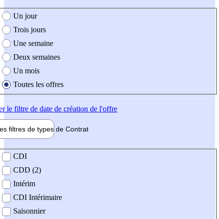
e création de l'offre
Un jour
Trois jours
Une semaine
Deux semaines
Un mois
Toutes les offres
er
le filtre de date de création de l'offre
les filtres de types de
Contrat
de contrat
CDI
CDD (2)
Intérim
CDI Intérimaire
Saisonnier