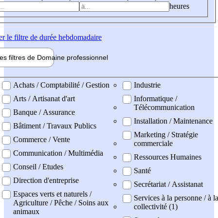
heures
er
le filtre de durée hebdomadaire
les filtres de
Domaine pro
fessionnel
ne professionel
Achats / Comptabilité / Gestion
Industrie
Arts / Artisanat d'art
Informatique /
Télécommunication
Banque / Assurance
Installation / Maintenance
Bâtiment / Travaux Publics
Marketing / Stratégie
Commerce / Vente
commerciale
Communication / Multimédia
Ressources Humaines
Conseil / Etudes
Santé
Direction d'entreprise
Secrétariat / Assistanat
Espaces verts et naturels /
Services à la personne / à l
Agriculture / Pêche / Soins aux
collectivité (1)
animaux