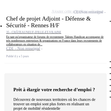
Ajouter cette offre à ma sélection
CDI
Non renseigné
Chef de projet Adjoint - Défense &
Sécurité - Rennes H/F
35 - CHÂTEAUNEUF-D'ILLE-ET-VILAINE
En tant qu'organisateur de forums de recrutement, Talents Handicap accompagne de
très nombreuses entreprises & organisations en France dans leurs recrutements de
collaborateurs en situation de...
CDI - Non renseigné
Publié il y a 5 jours
Prêt à élargir votre recherche d’emploi ?
Découvrez de nouveaux territoires où les chances de
trouver un emploi sont plus fortes en réalisant un
projet de mobilité résidentielle