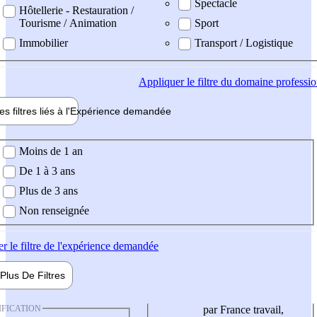
Spectacle
Hôtellerie - Restauration /
Tourisme / Animation
Sport
Immobilier
Transport / Logistique
Appliquer
le filtre du domaine professi
es filtres liés à l'
Expérience
demandée
ience demandée
Moins de 1 an
De 1 à 3 ans
Plus de 3 ans
Non renseignée
er
le filtre de l'expérience demandée
Plus De
Filtres
IFICATION
par France travail,