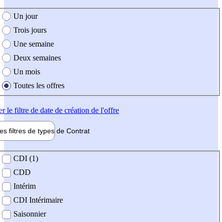
e création de l'offre
Un jour
Trois jours
Une semaine
Deux semaines
Un mois
Toutes les offres
er
le filtre de date de création de l'offre
les filtres de types de
Contrat
de contrat
CDI (1)
CDD
Intérim
CDI Intérimaire
Saisonnier