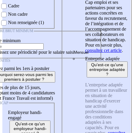
Cap emploi et ses
Cadre
partenaires pour ses
actions concrètes en
Non cadre
faveur du recrutement,
Non renseignée (1)
de l’intégration et de
l’accompagnement de
IRE BRUT MINIMUM
ses collaborateurs en
situation de handicap.
re minimum
Pour en savoir plus,
consultez cet article
.
ssez une périodicité pour le salaire saisi
Entreprise adaptée
NITÉS
Qu'est-ce qu'une
z parmi les 1ers à postuler
entreprise adaptée
?
urquoi serez-vous parmi les
premiers à postuler ?
L'entreprise adaptée
es de plus de 15 jours,
permet à un travailleur
tant moins de 4 candidatures
en situation de
t France Travail est informé)
handicap d'exercer
ICAP
une activité
professionnelle dans
Employeur handi-
des conditions
engagé
adaptées à ses
Qu'est-ce qu'un
capacités. Pour en
employeur handi-
savoir plus,
consultez