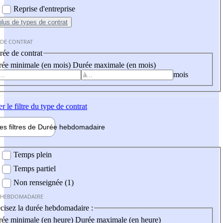
Reprise d'entreprise
plus
de types de contrat
 DE CONTRAT
ée de contrat
ée minimale (en mois)
Durée maximale (en mois)
mois
er
le filtre du type de contrat
les filtres de
Durée hebdo
madaire
 hebdomadaire
Temps plein
Temps partiel
Non renseignée (1)
 HEBDOMADAIRE
cisez la durée hebdomadaire :
ée minimale (en heure)
Durée maximale (en heure)