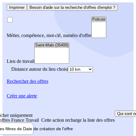
Imprimer
Besoin d'aide sur la recherche d'offres d'emploi ?
Métier, compétence, mot-clé, numéro d'offre
Lieu de travail
Distance autour du lieu choisi
Rechercher
des offres
Créer une alerte
Qui sont n
icher uniquement
 offres France Travail
Cette action recharge la liste des offres
les filtres de
Date de création
de l'offre