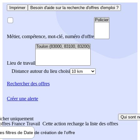
Imprimer
Besoin d'aide sur la recherche d'offres d'emploi ?
Métier, compétence, mot-clé, numéro d'offre
Lieu de travail
Distance autour du lieu choisi
Rechercher
des offres
Créer une alerte
Qui sont n
icher uniquement
 offres France Travail
Cette action recharge la liste des offres
les filtres de
Date de création
de l'offre