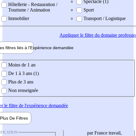
Spectacle (1)
Hôtellerie - Restauration /
Tourisme / Animation
Sport
Immobilier
Transport / Logistique
Appliquer
le filtre du domaine professi
es filtres liés à l'
Expérience
demandée
ience demandée
Moins de 1 an
De 1 à 3 ans (1)
Plus de 3 ans
Non renseignée
er
le filtre de l'expérience demandée
Plus De
Filtres
IFICATION
par France travail,