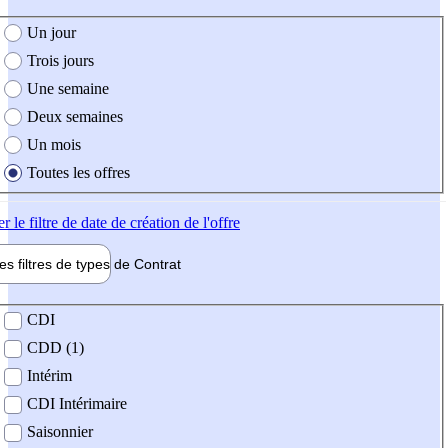
e création de l'offre
Un jour
Trois jours
Une semaine
Deux semaines
Un mois
Toutes les offres
er
le filtre de date de création de l'offre
les filtres de types de
Contrat
de contrat
CDI
CDD (1)
Intérim
CDI Intérimaire
Saisonnier