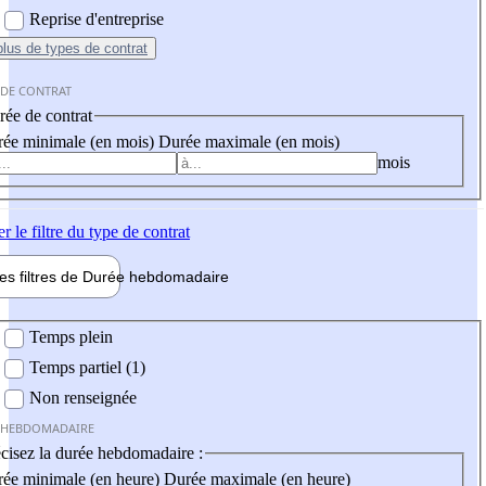
Reprise d'entreprise
plus
de types de contrat
 DE CONTRAT
ée de contrat
ée minimale (en mois)
Durée maximale (en mois)
mois
er
le filtre du type de contrat
les filtres de
Durée hebdo
madaire
 hebdomadaire
Temps plein
Temps partiel (1)
Non renseignée
 HEBDOMADAIRE
cisez la durée hebdomadaire :
ée minimale (en heure)
Durée maximale (en heure)