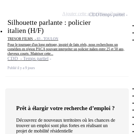
Ajouter cette offre à ma sélection
CDD
Temps partiel
Silhouette parlante : policier
italien (H/F)
TRESOR FILMS -
83 - TOULON
Pour le tournage d'un long métrage, inspiré de faits réels, nous recherchons un
comédien en région PACA pouvant interpréter un policier italien entre 25 et 50 ans,
cheveux courts. Maitriser cette...
CDD - Temps partiel
Publié il y a 9 jours
Prêt à élargir votre recherche d’emploi ?
Découvrez de nouveaux territoires où les chances de
trouver un emploi sont plus fortes en réalisant un
projet de mobilité résidentielle