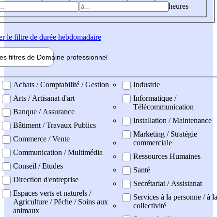
heures
er
le filtre de durée hebdomadaire
les filtres de
Domaine pro
fessionnel
ne professionel
Achats / Comptabilité / Gestion
Industrie
Arts / Artisanat d'art
Informatique /
Télécommunication
Banque / Assurance
Installation / Maintenance
Bâtiment / Travaux Publics
Marketing / Stratégie
Commerce / Vente
commerciale
Communication / Multimédia
Ressources Humaines
Conseil / Etudes
Santé
Direction d'entreprise
Secrétariat / Assistanat
Espaces verts et naturels /
Services à la personne / à l
Agriculture / Pêche / Soins aux
collectivité
animaux