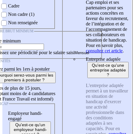
Cap emploi et ses
Cadre
partenaires pour ses
actions concrètes en
Non cadre (1)
faveur du recrutement,
Non renseignée
de l’intégration et de
l’accompagnement de
IRE BRUT MINIMUM
ses collaborateurs en
situation de handicap.
re minimum
Pour en savoir plus,
consultez cet article
.
ssez une périodicité pour le salaire saisi
Entreprise adaptée
NITÉS
Qu'est-ce qu'une
z parmi les 1ers à postuler
entreprise adaptée
?
urquoi serez-vous parmi les
premiers à postuler ?
L'entreprise adaptée
es de plus de 15 jours,
permet à un travailleur
tant moins de 4 candidatures
en situation de
t France Travail est informé)
handicap d'exercer
ICAP
une activité
professionnelle dans
Employeur handi-
des conditions
engagé
adaptées à ses
Qu'est-ce qu'un
capacités. Pour en
employeur handi-
savoir plus,
consultez