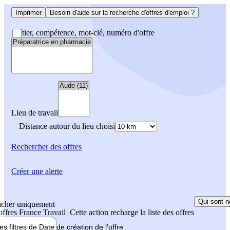
Imprimer
Besoin d'aide sur la recherche d'offres d'emploi ?
Métier, compétence, mot-clé, numéro d'offre
Lieu de travail
Distance autour du lieu choisi
Rechercher
des offres
Créer une alerte
Qui sont n
icher uniquement
 offres France Travail
Cette action recharge la liste des offres
les filtres de
Date de création
de l'offre