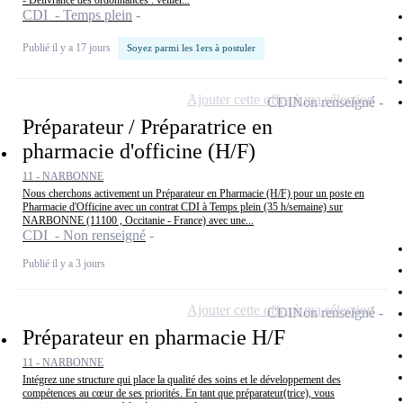
- Délivrance des ordonnances : veiller...
CDI - Temps plein
Publié il y a 17 jours
Soyez parmi les 1ers à postuler
Ajouter cette offre à ma sélection
CDI
Non renseigné
Préparateur / Préparatrice en
pharmacie d'officine (H/F)
11 - NARBONNE
Nous cherchons activement un Préparateur en Pharmacie (H/F) pour un poste en
Pharmacie d'Officine avec un contrat CDI à Temps plein (35 h/semaine) sur
NARBONNE (11100 , Occitanie - France) avec une...
CDI - Non renseigné
Publié il y a 3 jours
Ajouter cette offre à ma sélection
CDI
Non renseigné
Préparateur en pharmacie H/F
11 - NARBONNE
Intégrez une structure qui place la qualité des soins et le développement des
compétences au cœur de ses priorités. En tant que préparateur(trice), vous