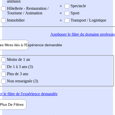
animaux
Spectacle
Hôtellerie - Restauration /
Tourisme / Animation
Sport
Immobilier
Transport / Logistique
Appliquer
le filtre du domaine professi
es filtres liés à l'
Expérience
demandée
ience demandée
Moins de 1 an
De 1 à 3 ans (3)
Plus de 3 ans
Non renseignée (3)
er
le filtre de l'expérience demandée
Plus De
Filtres