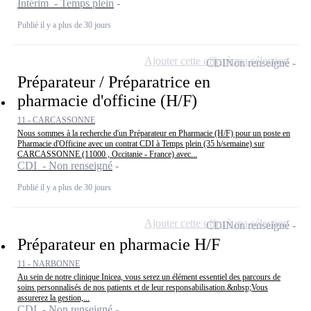
Intérim - Temps plein
Publié il y a plus de 30 jours
Ajouter cette offre à ma sélection
CDI
Non renseigné
Préparateur / Préparatrice en
pharmacie d'officine (H/F)
11 - CARCASSONNE
Nous sommes à la recherche d'un Préparateur en Pharmacie (H/F) pour un poste en
Pharmacie d'Officine avec un contrat CDI à Temps plein (35 h/semaine) sur
CARCASSONNE (11000 , Occitanie - France) avec...
CDI - Non renseigné
Publié il y a plus de 30 jours
Ajouter cette offre à ma sélection
CDI
Non renseigné
Préparateur en pharmacie H/F
11 - NARBONNE
Au sein de notre clinique Inicea, vous serez un élément essentiel des parcours de
soins personnalisés de nos patients et de leur responsabilisation.&nbsp;Vous
assurerez la gestion,...
CDI - Non renseigné