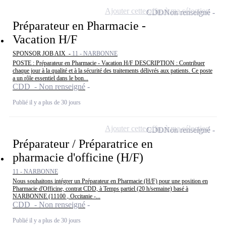
Ajouter cette offre à ma sélection
CDD
Non renseigné
Préparateur en Pharmacie -
Vacation H/F
SPONSOR JOB AIX -
11 - NARBONNE
POSTE : Préparateur en Pharmacie - Vacation H/F DESCRIPTION : Contribuer
chaque jour à la qualité et à la sécurité des traitements délivrés aux patients. Ce poste
a un rôle essentiel dans le bon...
CDD - Non renseigné
Publié il y a plus de 30 jours
Ajouter cette offre à ma sélection
CDD
Non renseigné
Préparateur / Préparatrice en
pharmacie d'officine (H/F)
11 - NARBONNE
Nous souhaitons intégrer un Préparateur en Pharmacie (H/F) pour une position en
Pharmacie d'Officine, contrat CDD, à Temps partiel (20 h/semaine) basé à
NARBONNE (11100 , Occitanie -...
CDD - Non renseigné
Publié il y a plus de 30 jours