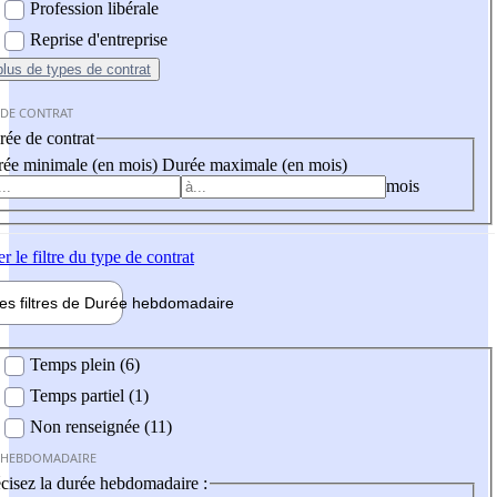
Profession libérale
Reprise d'entreprise
plus
de types de contrat
 DE CONTRAT
ée de contrat
ée minimale (en mois)
Durée maximale (en mois)
mois
er
le filtre du type de contrat
les filtres de
Durée hebdo
madaire
 hebdomadaire
Temps plein (6)
Temps partiel (1)
Non renseignée (11)
 HEBDOMADAIRE
cisez la durée hebdomadaire :