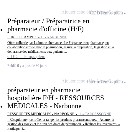
Ajouter cette offre à ma sélection
CDD
Temps plein
Préparateur / Préparatrice en
pharmacie d'officine (H/F)
PURPLE CAMPUS -
11 - NARBONNE
Offre collectée par La bonne alternance : Le Préparateur en pharmacie, en
collaboration étroite avec le pharmacien, assure la préparation, la gestion et la
délivrance des médicaments aux patients....
CDD - Temps plein
Publié il y a plus de 30 jours
Ajouter cette offre à ma sélection
Intérim
Temps plein
préparateur en pharmacie
hospitalière F/H - RESSOURCES
MEDICALES - Narbonne
RESSOURCES MEDICALES - NARBONNE -
11 - CARCASSONNE
- Réceptionner, contrôler et ranger les produits pharmaceutiques. - Assurer la
gestion des stocks et le suivi des dates de péremption. - Réaliser les inventaires. -
Participer à...