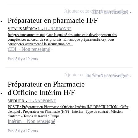
Ajouter cette offre à ma sélection
CDI
Non renseigné
Préparateur en pharmacie H/F
VITALIS MÉDICAL -
11 - NARBONNE
Intégrez une structure qui place la qualité des soins et le développement des
compétences au cœur de ses priorités. En tant que préparateur(trice), vous
participerez activement à la sécurisation des...
CDI - Non renseigné
Publié il y a 10 jours
Ajouter cette offre à ma sélection
Intérim
Non renseigné
Préparateur en Pharmacie
d'Officine Intérim H/F
MEDIJOB -
11 - NARBONNE
POSTE : Préparateur en Pharmacie d'Officine Intérim H/F DESCRIPTION : Offre
d'emploi : Préparateur en Pharmacie (H/F) - Intérim - Type de contrat : Mission
d'intérim - Temps de travail : Temps...
Intérim - Non renseigné
Publié il y a 17 jours