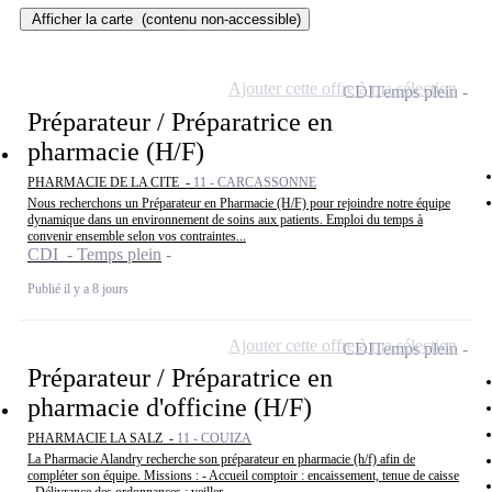
Afficher la carte
(contenu non-accessible)
Ajouter cette offre à ma sélection
CDI
Temps plein
Préparateur / Préparatrice en
pharmacie (H/F)
PHARMACIE DE LA CITE -
11 - CARCASSONNE
Nous recherchons un Préparateur en Pharmacie (H/F) pour rejoindre notre équipe
dynamique dans un environnement de soins aux patients. Emploi du temps à
convenir ensemble selon vos contraintes...
CDI - Temps plein
Publié il y a 8 jours
Ajouter cette offre à ma sélection
CDI
Temps plein
Préparateur / Préparatrice en
pharmacie d'officine (H/F)
PHARMACIE LA SALZ -
11 - COUIZA
La Pharmacie Alandry recherche son préparateur en pharmacie (h/f) afin de
compléter son équipe. Missions : - Accueil comptoir : encaissement, tenue de caisse