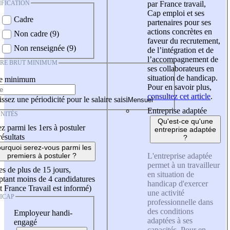
IFICATION
par France travail,
Cap emploi et ses
Cadre
partenaires pour ses
actions concrètes en
Non cadre (9)
faveur du recrutement,
Non renseignée (9)
de l’intégration et de
l’accompagnement de
IRE BRUT MINIMUM
ses collaborateurs en
situation de handicap.
re minimum
Pour en savoir plus,
consultez cet article
.
ssez une périodicité pour le salaire saisi
Entreprise adaptée
NITÉS
Qu'est-ce qu'une
z parmi les 1ers à postuler
entreprise adaptée
résultats
?
urquoi serez-vous parmi les
L'entreprise adaptée
premiers à postuler ?
permet à un travailleur
es de plus de 15 jours,
en situation de
tant moins de 4 candidatures
handicap d'exercer
t France Travail est informé)
une activité
ICAP
professionnelle dans
des conditions
Employeur handi-
adaptées à ses
engagé
capacités. Pour en