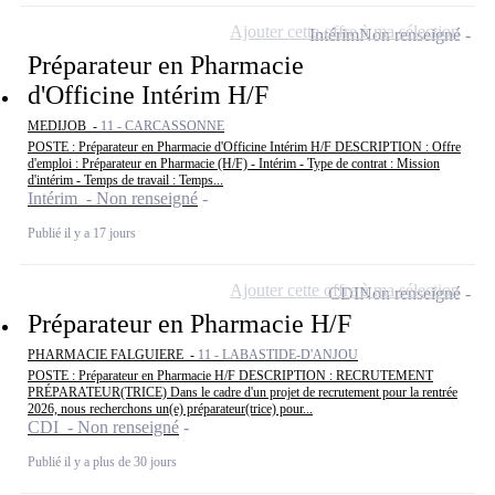
Ajouter cette offre à ma sélection
Intérim
Non renseigné
Préparateur en Pharmacie
d'Officine Intérim H/F
MEDIJOB -
11 - CARCASSONNE
POSTE : Préparateur en Pharmacie d'Officine Intérim H/F DESCRIPTION : Offre
d'emploi : Préparateur en Pharmacie (H/F) - Intérim - Type de contrat : Mission
d'intérim - Temps de travail : Temps...
Intérim - Non renseigné
Publié il y a 17 jours
Ajouter cette offre à ma sélection
CDI
Non renseigné
Préparateur en Pharmacie H/F
PHARMACIE FALGUIERE -
11 - LABASTIDE-D'ANJOU
POSTE : Préparateur en Pharmacie H/F DESCRIPTION : RECRUTEMENT
PRÉPARATEUR(TRICE) Dans le cadre d'un projet de recrutement pour la rentrée
2026, nous recherchons un(e) préparateur(trice) pour...
CDI - Non renseigné
Publié il y a plus de 30 jours