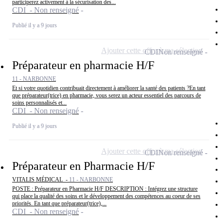
participerez activement à la sécurisation des...
CDI - Non renseigné
Publié il y a 9 jours
Ajouter cette offre à ma sélection
CDI
Non renseigné
Préparateur en pharmacie H/F
11 - NARBONNE
Et si votre quotidien contribuait directement à améliorer la santé des patients ?En tant
que préparateur(trice) en pharmacie, vous serez un acteur essentiel des parcours de
soins personnalisés et...
CDI - Non renseigné
Publié il y a 9 jours
Ajouter cette offre à ma sélection
CDI
Non renseigné
Préparateur en Pharmacie H/F
VITALIS MÉDICAL -
11 - NARBONNE
POSTE : Préparateur en Pharmacie H/F DESCRIPTION : Intégrez une structure
qui place la qualité des soins et le développement des compétences au coeur de ses
priorités. En tant que préparateur(trice),...
CDI - Non renseigné