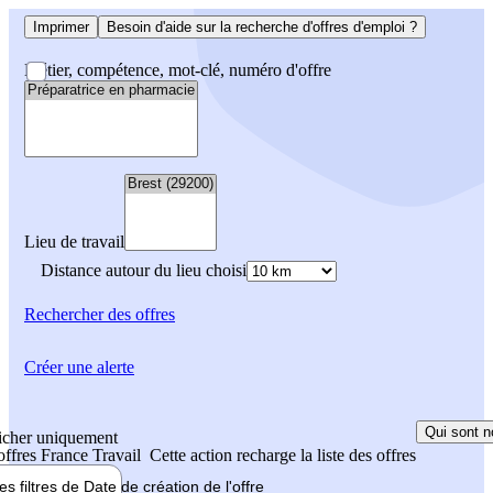
Imprimer
Besoin d'aide sur la recherche d'offres d'emploi ?
Métier, compétence, mot-clé, numéro d'offre
Lieu de travail
Distance autour du lieu choisi
Rechercher
des offres
Créer une alerte
Qui sont n
icher uniquement
 offres France Travail
Cette action recharge la liste des offres
les filtres de
Date de création
de l'offre