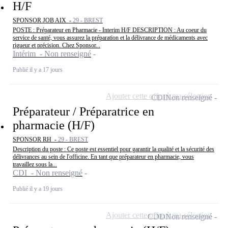
H/F
SPONSOR JOB AIX -
29 - BREST
POSTE : Préparateur en Pharmacie - Interim H/F DESCRIPTION : Au coeur du
service de santé, vous assurez la préparation et la délivrance de médicaments avec
rigueur et précision. Chez Sponsor...
Intérim - Non renseigné
Publié il y a 17 jours
Ajouter cette offre à ma sélection
CDI
Non renseigné
Préparateur / Préparatrice en
pharmacie (H/F)
SPONSOR RH -
29 - BREST
Description du poste : Ce poste est essentiel pour garantir la qualité et la sécurité des
délivrances au sein de l'officine. En tant que préparateur en pharmacie, vous
travaillez sous la...
CDI - Non renseigné
Publié il y a 19 jours
Ajouter cette offre à ma sélection
CDD
Non renseigné