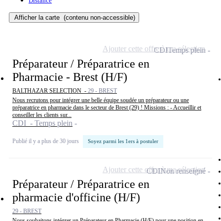
Distance
Afficher la carte
(contenu non-accessible)
Ajouter cette offre à ma sélection
CDI
Temps plein
Préparateur / Préparatrice en
Pharmacie - Brest (H/F)
BALTHAZAR SELECTION -
29 - BREST
Nous recrutons pour intégrer une belle équipe soudée un préparateur ou une
préparatrice en pharmacie dans le secteur de Brest (29) ! Missions : - Accueillir et
conseiller les clients sur...
CDI - Temps plein
Publié il y a plus de 30 jours
Soyez parmi les 1ers à postuler
Ajouter cette offre à ma sélection
CDI
Non renseigné
Préparateur / Préparatrice en
pharmacie d'officine (H/F)
29 - BREST
Nous souhaitons intégrer un Préparateur en Pharmacie (H/F) pour une position en