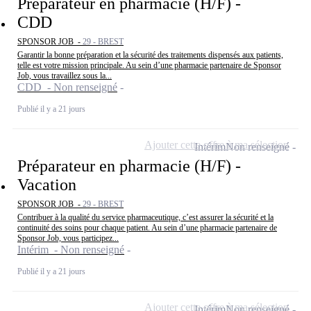
Préparateur en pharmacie (H/F) -
CDD
SPONSOR JOB -
29 - BREST
Garantir la bonne préparation et la sécurité des traitements dispensés aux patients,
telle est votre mission principale. Au sein d’une pharmacie partenaire de Sponsor
Job, vous travaillez sous la...
CDD - Non renseigné
Publié il y a 21 jours
Ajouter cette offre à ma sélection
Intérim
Non renseigné
Préparateur en pharmacie (H/F) -
Vacation
SPONSOR JOB -
29 - BREST
Contribuer à la qualité du service pharmaceutique, c’est assurer la sécurité et la
continuité des soins pour chaque patient. Au sein d’une pharmacie partenaire de
Sponsor Job, vous participez...
Intérim - Non renseigné
Publié il y a 21 jours
Ajouter cette offre à ma sélection
Intérim
Non renseigné