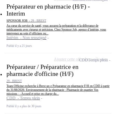
Préparateur en pharmacie (H/F) -
Interim
SPONSOR JOB -
29 - BREST
Au cœur du service de santé, vous assurez la préparation et la délivrance de
médicaments avec rigueur et précision. Chez Sponsor Job, agence d’intérim, vous
intervenez au sein d’officines ou...
Intérim - Non renseigné
Publié il y a 21 jours
Ajouter cette offre à ma sélection
CDD
Temps plein
Préparateur / Préparatrice en
pharmacie d'officine (H/F)
29 - BREST
Team Officine recherche à Brest un·e Préparateur en pharmacie F/H en CDD à partir
du 31/08/2026. Environnement de la pharmacie : Pharmacie de quartier Vos
missions : - Accueil et prise en charge du...
CDD - Temps plein
Publié il y a plus de 30 jours