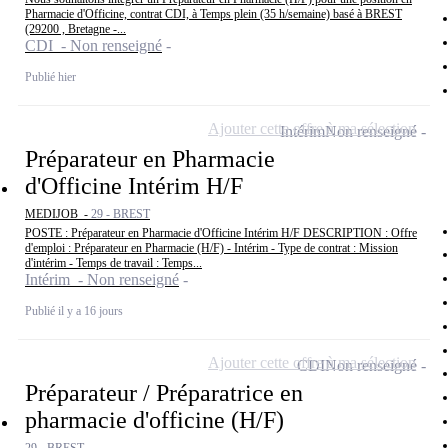
Pharmacie d'Officine, contrat CDI, à Temps plein (35 h/semaine) basé à BREST
(29200 , Bretagne -...
CDI - Non renseigné
Publié hier
Ajouter cette offre à ma sélection
Intérim
Non renseigné
Préparateur en Pharmacie
d'Officine Intérim H/F
MEDIJOB -
29 - BREST
POSTE : Préparateur en Pharmacie d'Officine Intérim H/F DESCRIPTION : Offre
d'emploi : Préparateur en Pharmacie (H/F) - Intérim - Type de contrat : Mission
d'intérim - Temps de travail : Temps...
Intérim - Non renseigné
Publié il y a 16 jours
Ajouter cette offre à ma sélection
CDI
Non renseigné
Préparateur / Préparatrice en
pharmacie d'officine (H/F)