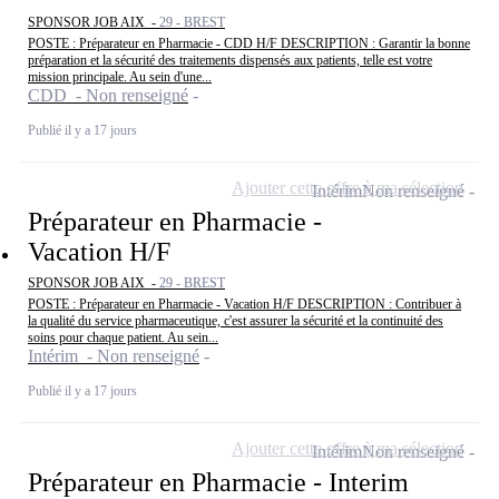
SPONSOR JOB AIX -
29 - BREST
POSTE : Préparateur en Pharmacie - CDD H/F DESCRIPTION : Garantir la bonne
préparation et la sécurité des traitements dispensés aux patients, telle est votre
mission principale. Au sein d'une...
CDD - Non renseigné
Publié il y a 17 jours
Ajouter cette offre à ma sélection
Intérim
Non renseigné
Préparateur en Pharmacie -
Vacation H/F
SPONSOR JOB AIX -
29 - BREST
POSTE : Préparateur en Pharmacie - Vacation H/F DESCRIPTION : Contribuer à
la qualité du service pharmaceutique, c'est assurer la sécurité et la continuité des
soins pour chaque patient. Au sein...
Intérim - Non renseigné
Publié il y a 17 jours
Ajouter cette offre à ma sélection
Intérim
Non renseigné
Préparateur en Pharmacie - Interim