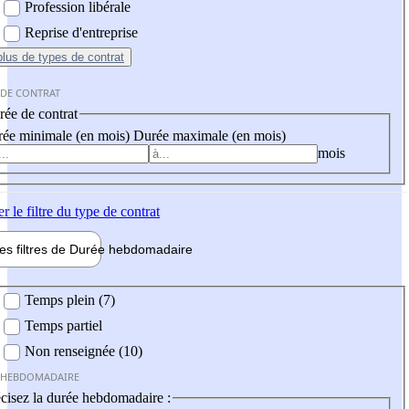
Profession libérale
Reprise d'entreprise
plus
de types de contrat
 DE CONTRAT
ée de contrat
ée minimale (en mois)
Durée maximale (en mois)
mois
er
le filtre du type de contrat
les filtres de
Durée hebdo
madaire
 hebdomadaire
Temps plein (7)
Temps partiel
Non renseignée (10)
 HEBDOMADAIRE
cisez la durée hebdomadaire :