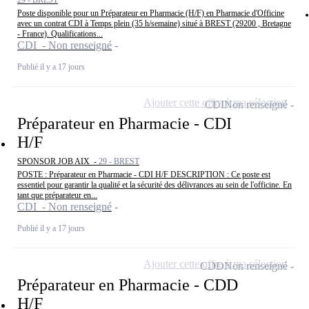
29 - BREST
Poste disponible pour un Préparateur en Pharmacie (H/F) en Pharmacie d'Officine
avec un contrat CDI à Temps plein (35 h/semaine) situé à BREST (29200 , Bretagne
- France). Qualifications...
CDI - Non renseigné
Publié il y a 17 jours
Ajouter cette offre à ma sélection
CDI
Non renseigné
Préparateur en Pharmacie - CDI
H/F
SPONSOR JOB AIX -
29 - BREST
POSTE : Préparateur en Pharmacie - CDI H/F DESCRIPTION : Ce poste est
essentiel pour garantir la qualité et la sécurité des délivrances au sein de l'officine. En
tant que préparateur en...
CDI - Non renseigné
Publié il y a 17 jours
Ajouter cette offre à ma sélection
CDD
Non renseigné
Préparateur en Pharmacie - CDD
H/F