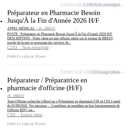
Ajouter cette offre à ma sélection
CDD
Non renseigné
Préparateur en Pharmacie Besoin
Jusqu'À la Fin d'Année 2026 H/F
APPEL MÉDICAL -
29 - BREST
POSTE : Préparateur en Pharmacie Besoin Jusqu'À la Fin d'Année 2026 H/F
DESCRIPTION : Notre client est une officine située sur le secteur de BREST,
proche de la mer et proposant des services de...
CDD - Non renseigné
Publié il y a plus de 30 jours
Ajouter cette offre à ma sélection
CDI
Temps plein
Préparateur / Préparatrice en
pharmacie d'officine (H/F)
29 - BREST
Team Officine recherche à Brest un·e Préparateur en pharmacie F/H en CDI à partir
du 01/09/2026. Vos missions : - Contribuer au quotidien au bon fonctionnement de
l'officine RDV sur...
CDI - Temps plein
Publié il y a plus de 30 jours