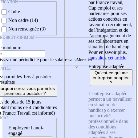
IFICATION
par France travail,
Cap emploi et ses
Cadre
partenaires pour ses
actions concrètes en
Non cadre (14)
faveur du recrutement,
Non renseignée (3)
de l’intégration et de
l’accompagnement de
IRE BRUT MINIMUM
ses collaborateurs en
situation de handicap.
re minimum
Pour en savoir plus,
consultez cet article
.
ssez une périodicité pour le salaire saisi
Entreprise adaptée
NITÉS
Qu'est-ce qu'une
z parmi les 1ers à postuler
entreprise adaptée
résultats
?
urquoi serez-vous parmi les
L'entreprise adaptée
premiers à postuler ?
permet à un travailleur
es de plus de 15 jours,
en situation de
tant moins de 4 candidatures
handicap d'exercer
t France Travail est informé)
une activité
ICAP
professionnelle dans
des conditions
Employeur handi-
adaptées à ses
engagé
capacités. Pour en