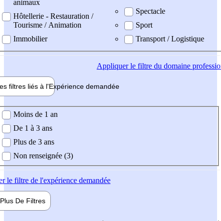
animaux
Spectacle
Hôtellerie - Restauration /
Tourisme / Animation
Sport
Immobilier
Transport / Logistique
Appliquer
le filtre du domaine professi
es filtres liés à l'
Expérience
demandée
ience demandée
Moins de 1 an
De 1 à 3 ans
Plus de 3 ans
Non renseignée (3)
er
le filtre de l'expérience demandée
Plus De
Filtres