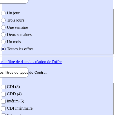
e création de l'offre
Un jour
Trois jours
Une semaine
Deux semaines
Un mois
Toutes les offres
er
le filtre de date de création de l'offre
les filtres de types de
Contrat
de contrat
CDI (8)
CDD (4)
Intérim (5)
CDI Intérimaire