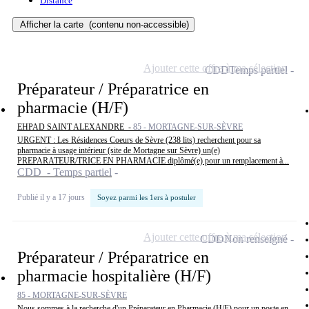
Distance
Afficher la carte
(contenu non-accessible)
Ajouter cette offre à ma sélection
CDD
Temps partiel
Préparateur / Préparatrice en
pharmacie (H/F)
EHPAD SAINT ALEXANDRE -
85 - MORTAGNE-SUR-SÈVRE
URGENT : Les Résidences Coeurs de Sèvre (238 lits) recherchent pour sa
pharmacie à usage intérieur (site de Mortagne sur Sèvre) un(e)
PREPARATEUR/TRICE EN PHARMACIE diplômé(e) pour un remplacement à...
CDD - Temps partiel
Publié il y a 17 jours
Soyez parmi les 1ers à postuler
Ajouter cette offre à ma sélection
CDD
Non renseigné
Préparateur / Préparatrice en
pharmacie hospitalière (H/F)
85 - MORTAGNE-SUR-SÈVRE
Nous sommes à la recherche d'un Préparateur en Pharmacie (H/F) pour un poste en