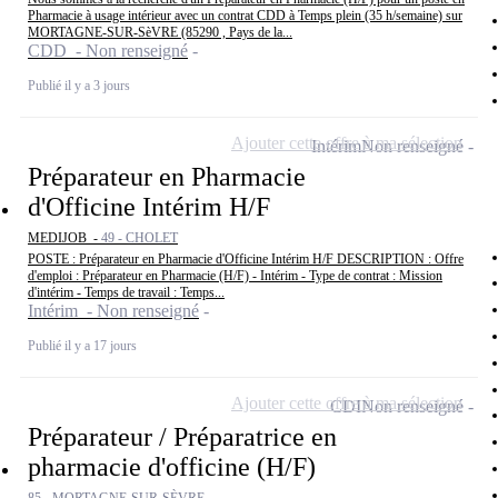
Pharmacie à usage intérieur avec un contrat CDD à Temps plein (35 h/semaine) sur
MORTAGNE-SUR-SèVRE (85290 , Pays de la...
CDD - Non renseigné
Publié il y a 3 jours
Ajouter cette offre à ma sélection
Intérim
Non renseigné
Préparateur en Pharmacie
d'Officine Intérim H/F
MEDIJOB -
49 - CHOLET
POSTE : Préparateur en Pharmacie d'Officine Intérim H/F DESCRIPTION : Offre
d'emploi : Préparateur en Pharmacie (H/F) - Intérim - Type de contrat : Mission
d'intérim - Temps de travail : Temps...
Intérim - Non renseigné
Publié il y a 17 jours
Ajouter cette offre à ma sélection
CDI
Non renseigné
Préparateur / Préparatrice en
pharmacie d'officine (H/F)