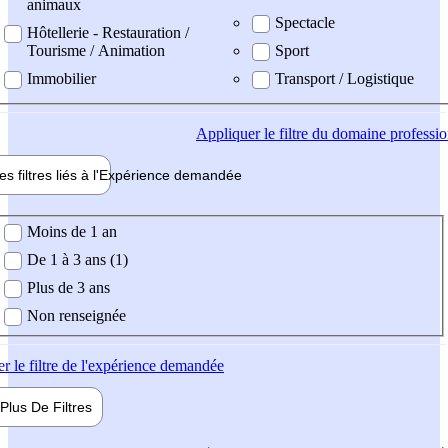
animaux
Spectacle
Hôtellerie - Restauration /
Tourisme / Animation
Sport
Immobilier
Transport / Logistique
Appliquer
le filtre du domaine professi
es filtres liés à l'
Expérience
demandée
ience demandée
Moins de 1 an
De 1 à 3 ans (1)
Plus de 3 ans
Non renseignée
er
le filtre de l'expérience demandée
Plus De
Filtres