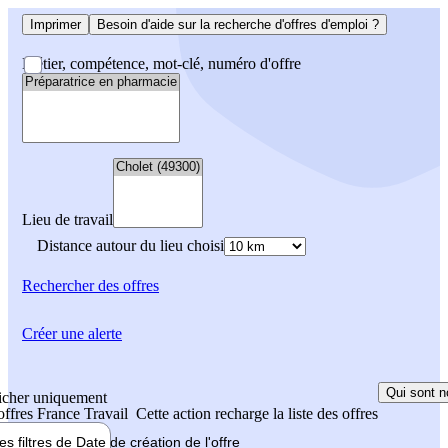
Imprimer
Besoin d'aide sur la recherche d'offres d'emploi ?
Métier, compétence, mot-clé, numéro d'offre
Lieu de travail
Distance autour du lieu choisi
Rechercher
des offres
Créer une alerte
Qui sont n
icher uniquement
 offres France Travail
Cette action recharge la liste des offres
les filtres de
Date de création
de l'offre