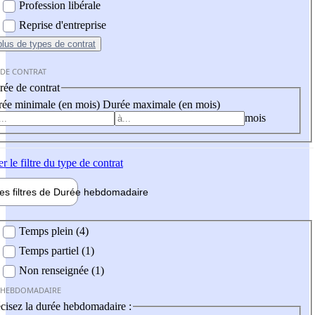
Profession libérale
Reprise d'entreprise
plus
de types de contrat
 DE CONTRAT
ée de contrat
ée minimale (en mois)
Durée maximale (en mois)
mois
er
le filtre du type de contrat
les filtres de
Durée hebdo
madaire
 hebdomadaire
Temps plein (4)
Temps partiel (1)
Non renseignée (1)
 HEBDOMADAIRE
cisez la durée hebdomadaire :