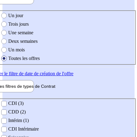
e création de l'offre
Un jour
Trois jours
Une semaine
Deux semaines
Un mois
Toutes les offres
er
le filtre de date de création de l'offre
les filtres de types de
Contrat
de contrat
CDI (3)
CDD (2)
Intérim (1)
CDI Intérimaire