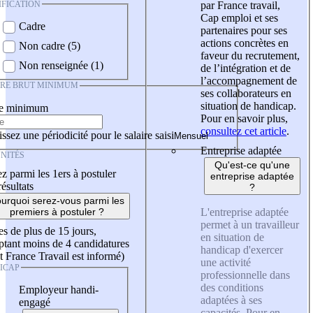
IFICATION
par France travail,
Cap emploi et ses
Cadre
partenaires pour ses
actions concrètes en
Non cadre (5)
faveur du recrutement,
Non renseignée (1)
de l’intégration et de
l’accompagnement de
IRE BRUT MINIMUM
ses collaborateurs en
situation de handicap.
re minimum
Pour en savoir plus,
consultez cet article
.
ssez une périodicité pour le salaire saisi
Entreprise adaptée
NITÉS
Qu'est-ce qu'une
z parmi les 1ers à postuler
entreprise adaptée
résultats
?
urquoi serez-vous parmi les
L'entreprise adaptée
premiers à postuler ?
permet à un travailleur
es de plus de 15 jours,
en situation de
tant moins de 4 candidatures
handicap d'exercer
t France Travail est informé)
une activité
ICAP
professionnelle dans
des conditions
Employeur handi-
adaptées à ses
engagé
capacités. Pour en