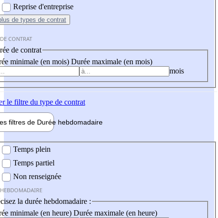
Reprise d'entreprise
plus
de types de contrat
 DE CONTRAT
ée de contrat
ée minimale (en mois)
Durée maximale (en mois)
mois
er
le filtre du type de contrat
les filtres de
Durée hebdo
madaire
 hebdomadaire
Temps plein
Temps partiel
Non renseignée
 HEBDOMADAIRE
cisez la durée hebdomadaire :
ée minimale (en heure)
Durée maximale (en heure)