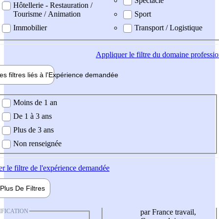
Spectacle
Hôtellerie - Restauration /
Tourisme / Animation
Sport
Immobilier
Transport / Logistique
Appliquer
le filtre du domaine professi
es filtres liés à l'
Expérience
demandée
ience demandée
Moins de 1 an
De 1 à 3 ans
Plus de 3 ans
Non renseignée
er
le filtre de l'expérience demandée
Plus De
Filtres
IFICATION
par France travail,