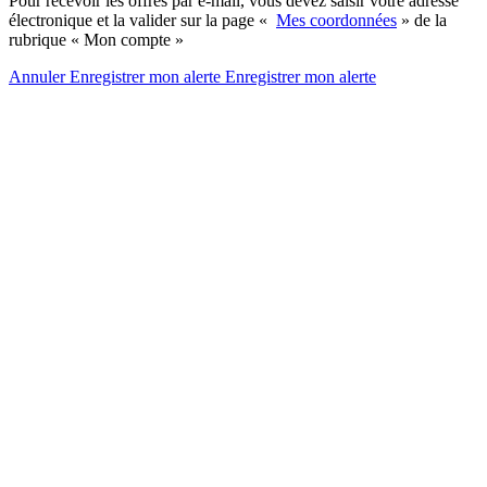
Pour recevoir les offres par e-mail, vous devez saisir votre adresse
électronique et la valider sur la page «
Mes coordonnées
» de la
rubrique « Mon compte »
Annuler
Enregistrer mon alerte
Enregistrer
mon alerte