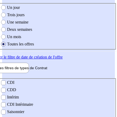
e création de l'offre
Un jour
Trois jours
Une semaine
Deux semaines
Un mois
Toutes les offres
er
le filtre de date de création de l'offre
les filtres de types de
Contrat
de contrat
CDI
CDD
Intérim
CDI Intérimaire
Saisonnier