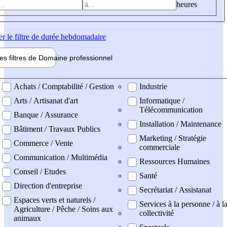
heures
er
le filtre de durée hebdomadaire
les filtres de
Domaine pro
fessionnel
ne professionel
Achats / Comptabilité / Gestion
Industrie
Arts / Artisanat d'art
Informatique /
Télécommunication
Banque / Assurance
Installation / Maintenance
Bâtiment / Travaux Publics
Marketing / Stratégie
Commerce / Vente
commerciale
Communication / Multimédia
Ressources Humaines
Conseil / Etudes
Santé
Direction d'entreprise
Secrétariat / Assistanat
Espaces verts et naturels /
Services à la personne / à l
Agriculture / Pêche / Soins aux
collectivité
animaux