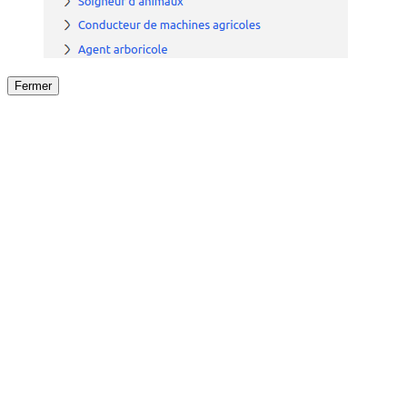
Fermer
Fermer
le détail de l'offre
/
Offre
sur
Offre précéden