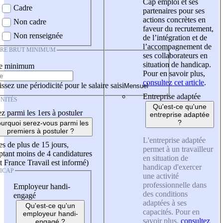
Cap emploi et ses
Cadre
partenaires pour ses
actions concrètes en
Non cadre
faveur du recrutement,
Non renseignée
de l’intégration et de
l’accompagnement de
IRE BRUT MINIMUM
ses collaborateurs en
situation de handicap.
re minimum
Pour en savoir plus,
consultez cet article
.
ssez une périodicité pour le salaire saisi
Entreprise adaptée
NITÉS
Qu'est-ce qu'une
z parmi les 1ers à postuler
entreprise adaptée
?
urquoi serez-vous parmi les
premiers à postuler ?
L'entreprise adaptée
es de plus de 15 jours,
permet à un travailleur
tant moins de 4 candidatures
en situation de
t France Travail est informé)
handicap d'exercer
ICAP
une activité
professionnelle dans
Employeur handi-
des conditions
engagé
adaptées à ses
Qu'est-ce qu'un
capacités. Pour en
employeur handi-
savoir plus,
consultez
engagé ?