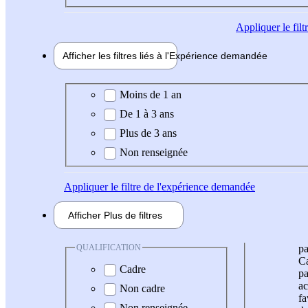
Appliquer
le fil
Afficher les filtres liés à l'
Expérience
demandée
Expérience demandée
Moins de 1 an
De 1 à 3 ans
Plus de 3 ans
Non renseignée
Appliquer
le filtre de l'expérience demandée
Afficher
Plus de
filtres
QUALIFICATION
pa
Ca
Cadre
pa
ac
Non cadre
fa
Non renseignée