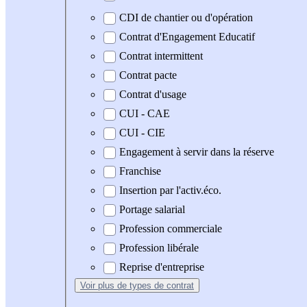
CDI de chantier ou d'opération
Contrat d'Engagement Educatif
Contrat intermittent
Contrat pacte
Contrat d'usage
CUI - CAE
CUI - CIE
Engagement à servir dans la réserve
Franchise
Insertion par l'activ.éco.
Portage salarial
Profession commerciale
Profession libérale
Reprise d'entreprise
Voir plus
de types de contrat