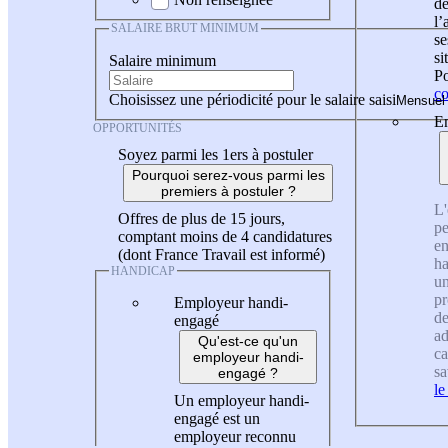
de
l
SALAIRE BRUT MINIMUM
se
si
Salaire minimum
Po
co
Choisissez une périodicité pour le salaire saisi
En
OPPORTUNITÉS
Soyez parmi les 1ers à postuler
Pourquoi serez-vous parmi les
premiers à postuler ?
L'
Offres de plus de 15 jours,
pe
comptant moins de 4 candidatures
en
(dont France Travail est informé)
ha
HANDICAP
un
pr
Employeur handi-
de
engagé
ad
Qu'est-ce qu'un
ca
employeur handi-
sa
engagé ?
le
Un employeur handi-
engagé est un
employeur reconnu