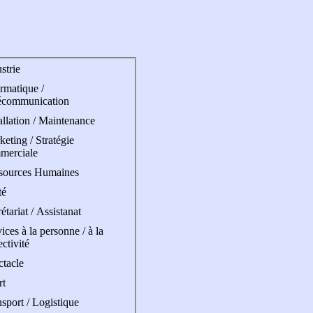
strie
rmatique /
écommunication
allation / Maintenance
eting / Stratégie
merciale
sources Humaines
té
étariat / Assistanat
ices à la personne / à la
ectivité
ctacle
rt
sport / Logistique