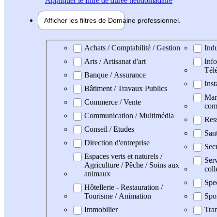
Appliquer
le filtre de durée hebdomadaire
Afficher les filtres de
Domaine pro
fessionnel
Domaine professionel
Achats / Comptabilité / Gestion
Indu
Arts / Artisanat d'art
Info
Tél
Banque / Assurance
Inst
Bâtiment / Travaux Publics
Mark
Commerce / Vente
com
Communication / Multimédia
Res
Conseil / Etudes
San
Direction d'entreprise
Secr
Espaces verts et naturels /
Serv
Agriculture / Pêche / Soins aux
coll
animaux
Spe
Hôtellerie - Restauration /
Tourisme / Animation
Spo
Immobilier
Tran