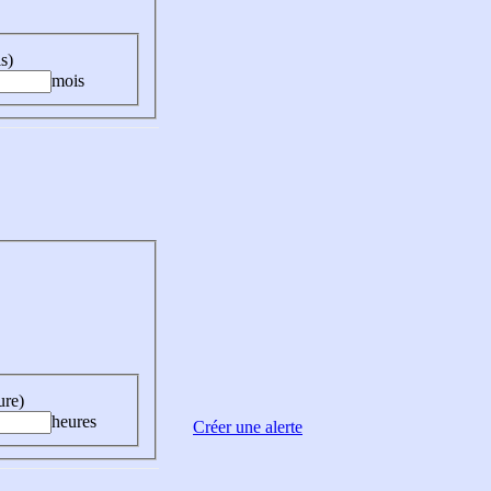
s)
mois
ure)
heures
Créer une alerte