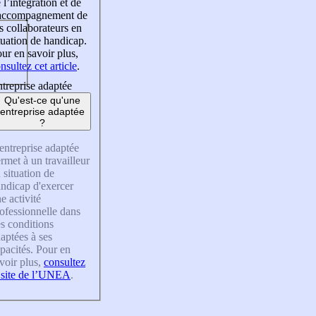
 l’intégration et de
’accompagnement de
s collaborateurs en
tuation de handicap.
ur en savoir plus,
nsultez cet article
.
treprise adaptée
Qu'est-ce qu'une
entreprise adaptée
?
entreprise adaptée
rmet à un travailleur
 situation de
ndicap d'exercer
e activité
ofessionnelle dans
s conditions
aptées à ses
pacités. Pour en
voir plus,
consultez
 site de l’UNEA
.