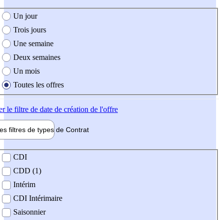
e création de l'offre
Un jour
Trois jours
Une semaine
Deux semaines
Un mois
Toutes les offres
er
le filtre de date de création de l'offre
les filtres de types de
Contrat
de contrat
CDI
CDD (1)
Intérim
CDI Intérimaire
Saisonnier