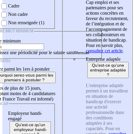
Cap emploi et ses
Cadre
partenaires pour ses
actions concrètes en
Non cadre
faveur du recrutement,
Non renseignée (1)
de l’intégration et de
l’accompagnement de
IRE BRUT MINIMUM
ses collaborateurs en
situation de handicap.
re minimum
Pour en savoir plus,
consultez cet article
.
ssez une périodicité pour le salaire saisi
Entreprise adaptée
NITÉS
Qu'est-ce qu'une
z parmi les 1ers à postuler
entreprise adaptée
?
urquoi serez-vous parmi les
premiers à postuler ?
L'entreprise adaptée
es de plus de 15 jours,
permet à un travailleur
tant moins de 4 candidatures
en situation de
t France Travail est informé)
handicap d'exercer
ICAP
une activité
professionnelle dans
Employeur handi-
des conditions
engagé
adaptées à ses
Qu'est-ce qu'un
capacités. Pour en
employeur handi-
savoir plus,
consultez