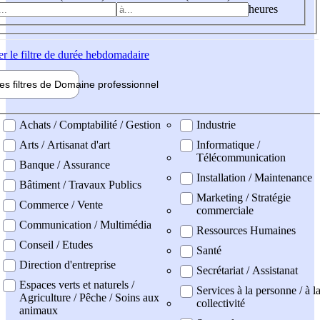
heures
er
le filtre de durée hebdomadaire
les filtres de
Domaine pro
fessionnel
ne professionel
Achats / Comptabilité / Gestion
Industrie
Arts / Artisanat d'art
Informatique /
Télécommunication
Banque / Assurance
Installation / Maintenance
Bâtiment / Travaux Publics
Marketing / Stratégie
Commerce / Vente
commerciale
Communication / Multimédia
Ressources Humaines
Conseil / Etudes
Santé
Direction d'entreprise
Secrétariat / Assistanat
Espaces verts et naturels /
Services à la personne / à l
Agriculture / Pêche / Soins aux
collectivité
animaux