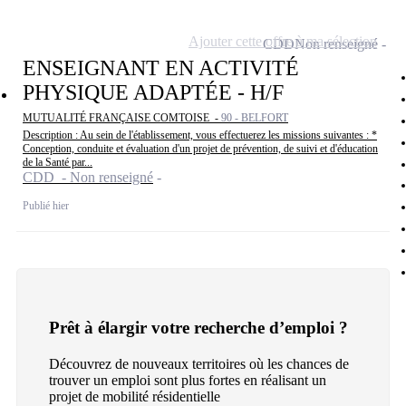
Ajouter cette offre à ma sélection
CDD
Non renseigné
ENSEIGNANT EN ACTIVITÉ
PHYSIQUE ADAPTÉE - H/F
MUTUALITÉ FRANÇAISE COMTOISE -
90 - BELFORT
Description : Au sein de l'établissement, vous effectuerez les missions suivantes : *
Conception, conduite et évaluation d'un projet de prévention, de suivi et d'éducation
de la Santé par...
CDD - Non renseigné
Publié hier
Prêt à élargir votre recherche d’emploi ?
Découvrez de nouveaux territoires où les chances de
trouver un emploi sont plus fortes en réalisant un
projet de mobilité résidentielle