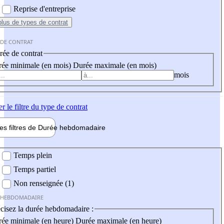
Reprise d'entreprise
plus
de types de contrat
 DE CONTRAT
ée de contrat
ée minimale (en mois)
Durée maximale (en mois)
mois
er
le filtre du type de contrat
les filtres de
Durée hebdo
madaire
 hebdomadaire
Temps plein
Temps partiel
Non renseignée (1)
 HEBDOMADAIRE
cisez la durée hebdomadaire :
ée minimale (en heure)
Durée maximale (en heure)