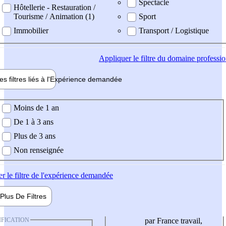
Spectacle
Hôtellerie - Restauration /
Tourisme / Animation (1)
Sport
Immobilier
Transport / Logistique
Appliquer
le filtre du domaine professi
es filtres liés à l'
Expérience
demandée
ience demandée
Moins de 1 an
De 1 à 3 ans
Plus de 3 ans
Non renseignée
er
le filtre de l'expérience demandée
Plus De
Filtres
IFICATION
par France travail,