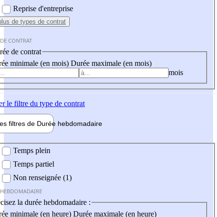
Reprise d'entreprise
plus
de types de contrat
 DE CONTRAT
ée de contrat
ée minimale (en mois)
Durée maximale (en mois)
mois
er
le filtre du type de contrat
les filtres de
Durée hebdo
madaire
 hebdomadaire
Temps plein
Temps partiel
Non renseignée (1)
 HEBDOMADAIRE
cisez la durée hebdomadaire :
ée minimale (en heure)
Durée maximale (en heure)