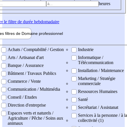
heures
er
le filtre de durée hebdomadaire
les filtres de
Domaine pro
fessionnel
ne professionel
Achats / Comptabilité / Gestion
Industrie
Arts / Artisanat d'art
Informatique /
Télécommunication
Banque / Assurance
Installation / Maintenance
Bâtiment / Travaux Publics
Marketing / Stratégie
Commerce / Vente
commerciale
Communication / Multimédia
Ressources Humaines
Conseil / Etudes
Santé
Direction d'entreprise
Secrétariat / Assistanat
Espaces verts et naturels /
Services à la personne / à l
Agriculture / Pêche / Soins aux
collectivité (1)
animaux