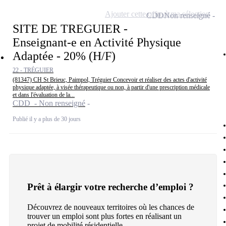
Ajouter cette offre à ma sélection
CDD
Non renseigné
SITE DE TREGUIER -
Enseignant-e en Activité Physique
Adaptée - 20% (H/F)
22 - TRÉGUIER
(81347) CH St Brieuc, Paimpol, Tréguier Concevoir et réaliser des actes d'activité
physique adaptée, à visée thérapeutique ou non, à partir d'une prescription médicale
et dans l'évaluation de la...
CDD - Non renseigné
Publié il y a plus de 30 jours
Prêt à élargir votre recherche d’emploi ?
Découvrez de nouveaux territoires où les chances de
trouver un emploi sont plus fortes en réalisant un
projet de mobilité résidentielle