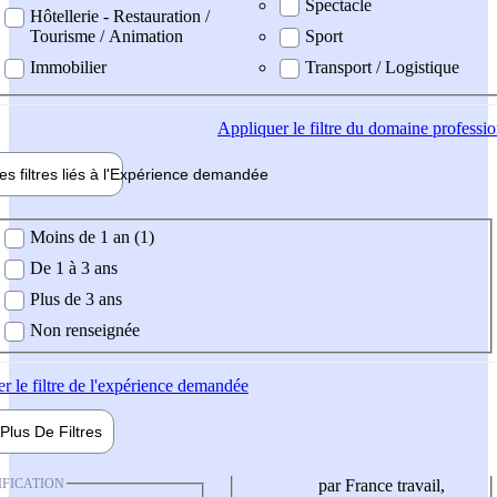
Spectacle
Hôtellerie - Restauration /
Tourisme / Animation
Sport
Immobilier
Transport / Logistique
Appliquer
le filtre du domaine professi
es filtres liés à l'
Expérience
demandée
ience demandée
Moins de 1 an (1)
De 1 à 3 ans
Plus de 3 ans
Non renseignée
er
le filtre de l'expérience demandée
Plus De
Filtres
IFICATION
par France travail,