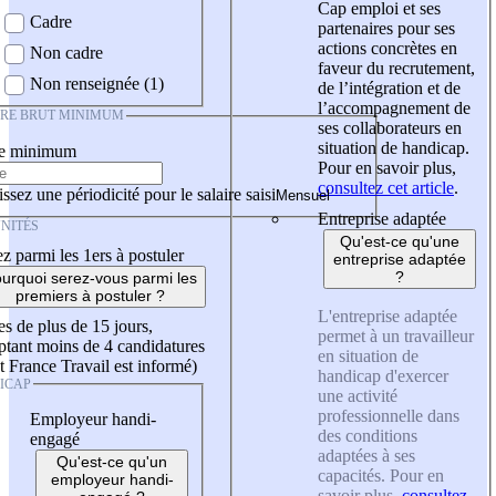
Cap emploi et ses
Cadre
partenaires pour ses
actions concrètes en
Non cadre
faveur du recrutement,
Non renseignée (1)
de l’intégration et de
l’accompagnement de
IRE BRUT MINIMUM
ses collaborateurs en
situation de handicap.
re minimum
Pour en savoir plus,
consultez cet article
.
ssez une périodicité pour le salaire saisi
Entreprise adaptée
NITÉS
Qu'est-ce qu'une
z parmi les 1ers à postuler
entreprise adaptée
?
urquoi serez-vous parmi les
premiers à postuler ?
L'entreprise adaptée
es de plus de 15 jours,
permet à un travailleur
tant moins de 4 candidatures
en situation de
t France Travail est informé)
handicap d'exercer
ICAP
une activité
professionnelle dans
Employeur handi-
des conditions
engagé
adaptées à ses
Qu'est-ce qu'un
capacités. Pour en
employeur handi-
savoir plus,
consultez