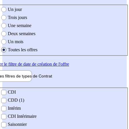
e création de l'offre
Un jour
Trois jours
Une semaine
Deux semaines
Un mois
Toutes les offres
er
le filtre de date de création de l'offre
les filtres de types de
Contrat
de contrat
CDI
CDD (1)
Intérim
CDI Intérimaire
Saisonnier