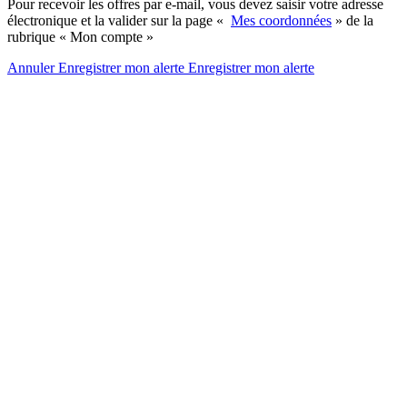
Pour recevoir les offres par e-mail, vous devez saisir votre adresse
électronique et la valider sur la page «
Mes coordonnées
» de la
rubrique « Mon compte »
Annuler
Enregistrer mon alerte
Enregistrer
mon alerte