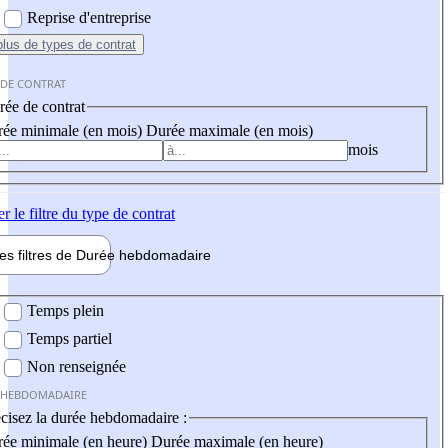
Reprise d'entreprise
plus
de types de contrat
 DE CONTRAT
ée de contrat
ée minimale (en mois)
Durée maximale (en mois)
mois
er
le filtre du type de contrat
les filtres de
Durée hebdo
madaire
 hebdomadaire
Temps plein
Temps partiel
Non renseignée
 HEBDOMADAIRE
cisez la durée hebdomadaire :
ée minimale (en heure)
Durée maximale (en heure)