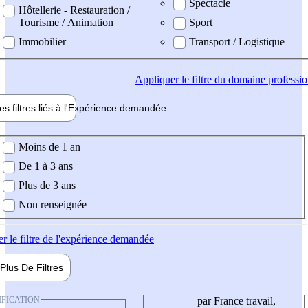
Spectacle
Hôtellerie - Restauration /
Tourisme / Animation
Sport
Immobilier
Transport / Logistique
Appliquer
le filtre du domaine professi
es filtres liés à l'
Expérience
demandée
ience demandée
Moins de 1 an
De 1 à 3 ans
Plus de 3 ans
Non renseignée
er
le filtre de l'expérience demandée
Plus De
Filtres
IFICATION
par France travail,