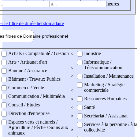
heures
er
le filtre de durée hebdomadaire
les filtres de
Domaine pro
fessionnel
ne professionel
Achats / Comptabilité / Gestion
Industrie
Arts / Artisanat d'art
Informatique /
Télécommunication
Banque / Assurance
Installation / Maintenance
Bâtiment / Travaux Publics
Marketing / Stratégie
Commerce / Vente
commerciale
Communication / Multimédia
Ressources Humaines
Conseil / Etudes
Santé
Direction d'entreprise
Secrétariat / Assistanat
Espaces verts et naturels /
Services à la personne / à l
Agriculture / Pêche / Soins aux
collectivité
animaux