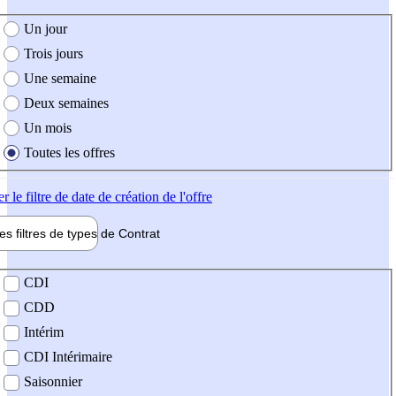
e création de l'offre
Un jour
Trois jours
Une semaine
Deux semaines
Un mois
Toutes les offres
er
le filtre de date de création de l'offre
les filtres de types de
Contrat
de contrat
CDI
CDD
Intérim
CDI Intérimaire
Saisonnier