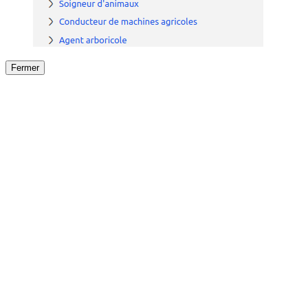
Fermer
Fermer
le détail de l'offre
/
Offre
sur
Offre précéden