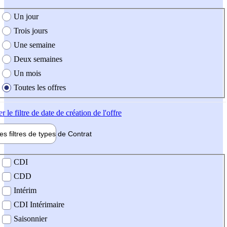
e création de l'offre
Un jour
Trois jours
Une semaine
Deux semaines
Un mois
Toutes les offres
er
le filtre de date de création de l'offre
les filtres de types de
Contrat
de contrat
CDI
CDD
Intérim
CDI Intérimaire
Saisonnier