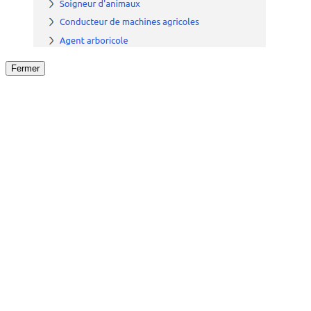
Fermer
Fermer
le détail de l'offre
/
Offre
sur
Offre précéden