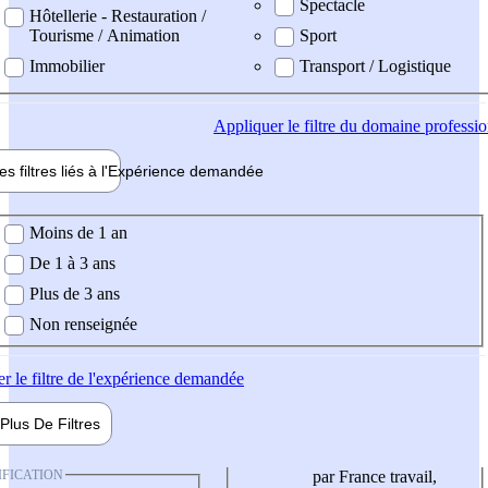
Spectacle
Hôtellerie - Restauration /
Tourisme / Animation
Sport
Immobilier
Transport / Logistique
Appliquer
le filtre du domaine professi
es filtres liés à l'
Expérience
demandée
ience demandée
Moins de 1 an
De 1 à 3 ans
Plus de 3 ans
Non renseignée
er
le filtre de l'expérience demandée
Plus De
Filtres
IFICATION
par France travail,