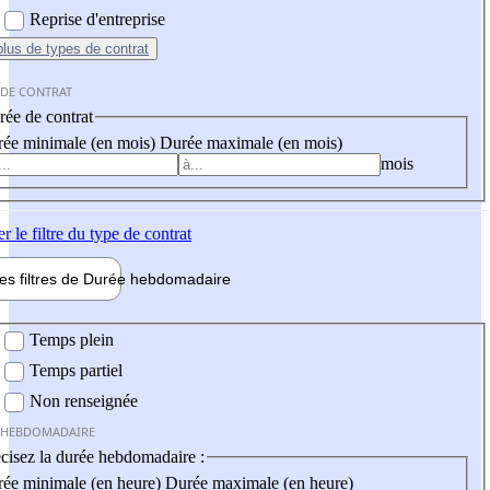
Reprise d'entreprise
plus
de types de contrat
 DE CONTRAT
ée de contrat
ée minimale (en mois)
Durée maximale (en mois)
mois
er
le filtre du type de contrat
les filtres de
Durée hebdo
madaire
 hebdomadaire
Temps plein
Temps partiel
Non renseignée
 HEBDOMADAIRE
cisez la durée hebdomadaire :
ée minimale (en heure)
Durée maximale (en heure)