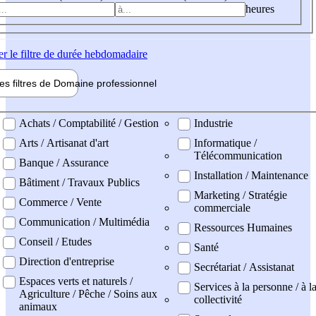
heures
er
le filtre de durée hebdomadaire
les filtres de
Domaine pro
fessionnel
ne professionel
Achats / Comptabilité / Gestion
Industrie
Arts / Artisanat d'art
Informatique /
Télécommunication
Banque / Assurance
Installation / Maintenance
Bâtiment / Travaux Publics
Marketing / Stratégie
Commerce / Vente
commerciale
Communication / Multimédia
Ressources Humaines
Conseil / Etudes
Santé
Direction d'entreprise
Secrétariat / Assistanat
Espaces verts et naturels /
Services à la personne / à l
Agriculture / Pêche / Soins aux
collectivité
animaux