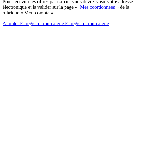
Pour recevoir les offres par e-mail, vous devez saisir votre adresse
électronique et la valider sur la page «
Mes coordonnées
» de la
rubrique « Mon compte »
Annuler
Enregistrer mon alerte
Enregistrer
mon alerte