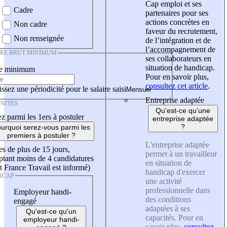
Cap emploi et ses
Cadre
partenaires pour ses
actions concrètes en
Non cadre
faveur du recrutement,
Non renseignée
de l’intégration et de
l’accompagnement de
IRE BRUT MINIMUM
ses collaborateurs en
situation de handicap.
re minimum
Pour en savoir plus,
consultez cet article
.
ssez une périodicité pour le salaire saisi
Entreprise adaptée
NITÉS
Qu'est-ce qu'une
z parmi les 1ers à postuler
entreprise adaptée
?
urquoi serez-vous parmi les
premiers à postuler ?
L'entreprise adaptée
es de plus de 15 jours,
permet à un travailleur
tant moins de 4 candidatures
en situation de
t France Travail est informé)
handicap d'exercer
ICAP
une activité
professionnelle dans
Employeur handi-
des conditions
engagé
adaptées à ses
Qu'est-ce qu'un
capacités. Pour en
employeur handi-
savoir plus,
consultez