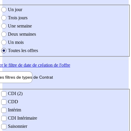
e création de l'offre
Un jour
Trois jours
Une semaine
Deux semaines
Un mois
Toutes les offres
er
le filtre de date de création de l'offre
les filtres de types de
Contrat
de contrat
CDI (2)
CDD
Intérim
CDI Intérimaire
Saisonnier