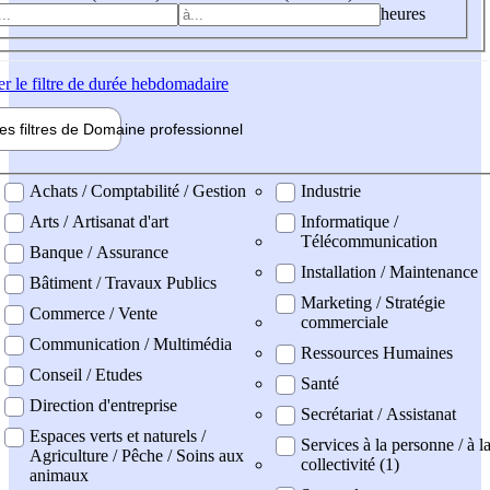
heures
er
le filtre de durée hebdomadaire
les filtres de
Domaine pro
fessionnel
ne professionel
Achats / Comptabilité / Gestion
Industrie
Arts / Artisanat d'art
Informatique /
Télécommunication
Banque / Assurance
Installation / Maintenance
Bâtiment / Travaux Publics
Marketing / Stratégie
Commerce / Vente
commerciale
Communication / Multimédia
Ressources Humaines
Conseil / Etudes
Santé
Direction d'entreprise
Secrétariat / Assistanat
Espaces verts et naturels /
Services à la personne / à l
Agriculture / Pêche / Soins aux
collectivité (1)
animaux