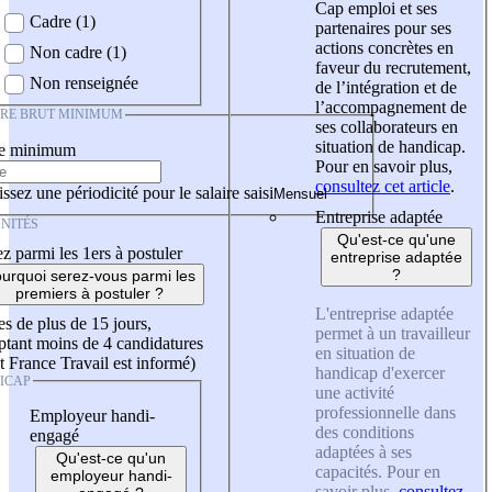
Cap emploi et ses
Cadre (1)
partenaires pour ses
actions concrètes en
Non cadre (1)
faveur du recrutement,
Non renseignée
de l’intégration et de
l’accompagnement de
IRE BRUT MINIMUM
ses collaborateurs en
situation de handicap.
re minimum
Pour en savoir plus,
consultez cet article
.
ssez une périodicité pour le salaire saisi
Entreprise adaptée
NITÉS
Qu'est-ce qu'une
z parmi les 1ers à postuler
entreprise adaptée
?
urquoi serez-vous parmi les
premiers à postuler ?
L'entreprise adaptée
es de plus de 15 jours,
permet à un travailleur
tant moins de 4 candidatures
en situation de
t France Travail est informé)
handicap d'exercer
ICAP
une activité
professionnelle dans
Employeur handi-
des conditions
engagé
adaptées à ses
Qu'est-ce qu'un
capacités. Pour en
employeur handi-
savoir plus,
consultez