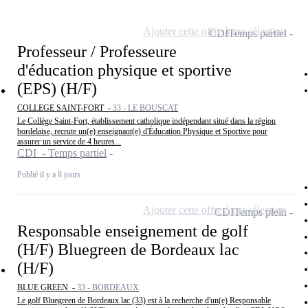
Ajouter cette offre à ma sélection
CDI
Temps partiel
Professeur / Professeure
d'éducation physique et sportive
(EPS) (H/F)
COLLEGE SAINT-FORT -
33 - LE BOUSCAT
Le Collège Saint-Fort, établissement catholique indépendant situé dans la région
bordelaise, recrute un(e) enseignant(e) d'Éducation Physique et Sportive pour
assurer un service de 4 heures...
CDI - Temps partiel
Publié il y a 8 jours
Ajouter cette offre à ma sélection
CDI
Temps plein
Responsable enseignement de golf
(H/F) Bluegreen de Bordeaux lac
(H/F)
BLUE GREEN -
33 - BORDEAUX
Le golf Bluegreen de Bordeaux lac (33) est à la recherche d'un(e) Responsable