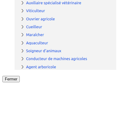
Fermer
Fermer
le détail de l'offre
/
Offre
sur
Offre précéden