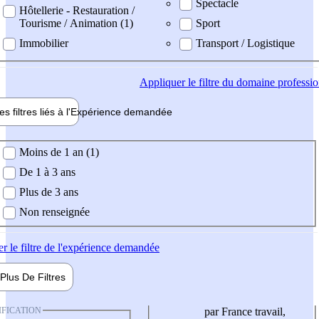
Spectacle
Hôtellerie - Restauration /
Tourisme / Animation (1)
Sport
Immobilier
Transport / Logistique
Appliquer
le filtre du domaine professi
es filtres liés à l'
Expérience
demandée
ience demandée
Moins de 1 an (1)
De 1 à 3 ans
Plus de 3 ans
Non renseignée
er
le filtre de l'expérience demandée
Plus De
Filtres
IFICATION
par France travail,