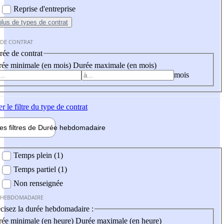
Reprise d'entreprise
plus
de types de contrat
 DE CONTRAT
ée de contrat
ée minimale (en mois)
Durée maximale (en mois)
mois
er
le filtre du type de contrat
les filtres de
Durée hebdo
madaire
 hebdomadaire
Temps plein (1)
Temps partiel (1)
Non renseignée
 HEBDOMADAIRE
cisez la durée hebdomadaire :
ée minimale (en heure)
Durée maximale (en heure)