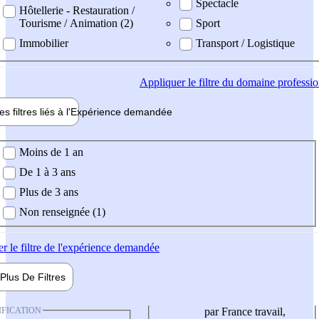
Spectacle
Hôtellerie - Restauration /
Tourisme / Animation (2)
Sport
Immobilier
Transport / Logistique
Appliquer
le filtre du domaine professi
es filtres liés à l'
Expérience
demandée
ience demandée
Moins de 1 an
De 1 à 3 ans
Plus de 3 ans
Non renseignée (1)
er
le filtre de l'expérience demandée
Plus De
Filtres
IFICATION
par France travail,