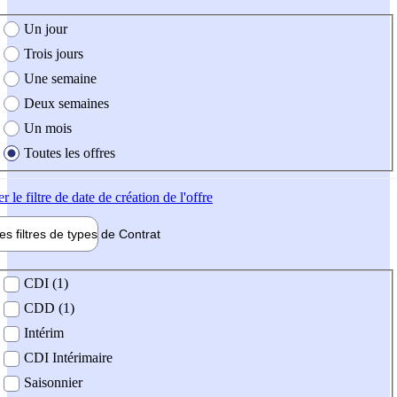
e création de l'offre
Un jour
Trois jours
Une semaine
Deux semaines
Un mois
Toutes les offres
er
le filtre de date de création de l'offre
les filtres de types de
Contrat
de contrat
CDI (1)
CDD (1)
Intérim
CDI Intérimaire
Saisonnier