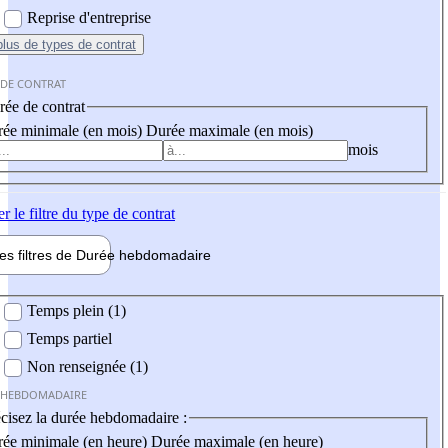
Reprise d'entreprise
plus
de types de contrat
 DE CONTRAT
ée de contrat
ée minimale (en mois)
Durée maximale (en mois)
mois
er
le filtre du type de contrat
les filtres de
Durée hebdo
madaire
 hebdomadaire
Temps plein (1)
Temps partiel
Non renseignée (1)
 HEBDOMADAIRE
cisez la durée hebdomadaire :
ée minimale (en heure)
Durée maximale (en heure)