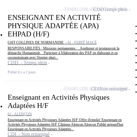
Ajouter cette offre à ma sélection
CDD
Temps plein
ENSEIGNANT EN ACTIVITÉ
PHYSIQUE ADAPTÉE (APA)
EHPAD (H/F)
GHT COLLINES DE NORMANDIE -
61 - FERTÉ MACÉ
RESPONSABILITÉS : Missions permanentes : . Appliquer et promouvoir la
démarche Humanitude. . Participer à l'élaboration des PAP en élaborant et en
coconstruisant avec l'équipe pluri...
CDD - Temps plein
Publié il y a 2 jours
Ajouter cette offre à ma sélection
CDI
Non renseigné
Enseignant en Activités Physiques
Adaptées H/F
61 - ALENÇON
Enseignant en Activités Physiques Adaptées H/F Offre d'emploi' Enseignant en
Activités Physiques Adaptées H/F Clinique Alençon Alençon Publié aujourd'hui
Enseignant en Activités Physiques Adaptées...
CDI - Non renseigné