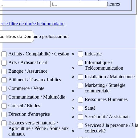
heures
er
le filtre de durée hebdomadaire
les filtres de
Domaine pro
fessionnel
ne professionel
Achats / Comptabilité / Gestion
Industrie
Arts / Artisanat d'art
Informatique /
Télécommunication
Banque / Assurance
Installation / Maintenance
Bâtiment / Travaux Publics
Marketing / Stratégie
Commerce / Vente
commerciale
Communication / Multimédia
Ressources Humaines
Conseil / Etudes
Santé
Direction d'entreprise
Secrétariat / Assistanat
Espaces verts et naturels /
Services à la personne / à l
Agriculture / Pêche / Soins aux
collectivité
animaux