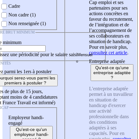
Cap emploi et ses
Cadre
partenaires pour ses
actions concrètes en
Non cadre (1)
faveur du recrutement,
Non renseignée (1)
de l’intégration et de
l’accompagnement de
IRE BRUT MINIMUM
ses collaborateurs en
situation de handicap.
re minimum
Pour en savoir plus,
consultez cet article
.
ssez une périodicité pour le salaire saisi
Entreprise adaptée
NITÉS
Qu'est-ce qu'une
z parmi les 1ers à postuler
entreprise adaptée
?
urquoi serez-vous parmi les
premiers à postuler ?
L'entreprise adaptée
es de plus de 15 jours,
permet à un travailleur
tant moins de 4 candidatures
en situation de
t France Travail est informé)
handicap d'exercer
ICAP
une activité
professionnelle dans
Employeur handi-
des conditions
engagé
adaptées à ses
Qu'est-ce qu'un
capacités. Pour en
employeur handi-
savoir plus,
consultez