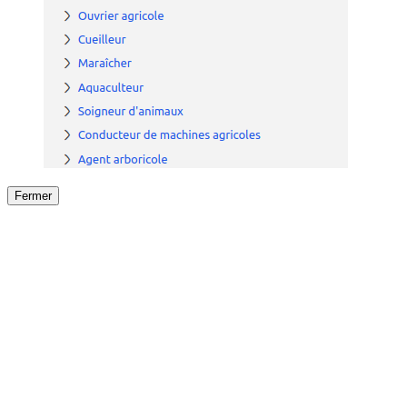
Fermer
Fermer
le détail de l'offre
/
Offre
sur
Offre précéden