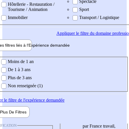
Spectacle
Hôtellerie - Restauration /
Tourisme / Animation
Sport
Immobilier
Transport / Logistique
Appliquer
le filtre du domaine professi
es filtres liés à l'
Expérience
demandée
ience demandée
Moins de 1 an
De 1 à 3 ans
Plus de 3 ans
Non renseignée (1)
er
le filtre de l'expérience demandée
Plus De
Filtres
IFICATION
par France travail,