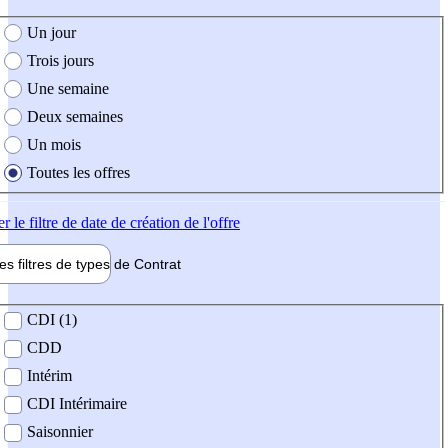
e création de l'offre
Un jour
Trois jours
Une semaine
Deux semaines
Un mois
Toutes les offres
er
le filtre de date de création de l'offre
les filtres de types de
Contrat
de contrat
CDI (1)
CDD
Intérim
CDI Intérimaire
Saisonnier