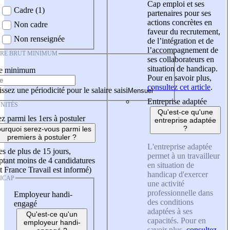
Cap emploi et ses
Cadre (1)
partenaires pour ses
actions concrètes en
Non cadre
faveur du recrutement,
Non renseignée
de l’intégration et de
l’accompagnement de
IRE BRUT MINIMUM
ses collaborateurs en
situation de handicap.
re minimum
Pour en savoir plus,
consultez cet article
.
ssez une périodicité pour le salaire saisi
Entreprise adaptée
NITÉS
Qu'est-ce qu'une
z parmi les 1ers à postuler
entreprise adaptée
?
urquoi serez-vous parmi les
premiers à postuler ?
L'entreprise adaptée
es de plus de 15 jours,
permet à un travailleur
tant moins de 4 candidatures
en situation de
t France Travail est informé)
handicap d'exercer
ICAP
une activité
professionnelle dans
Employeur handi-
des conditions
engagé
adaptées à ses
Qu'est-ce qu'un
capacités. Pour en
employeur handi-
savoir plus,
consultez