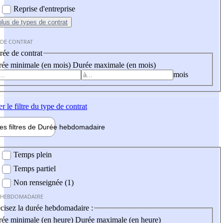
Reprise d'entreprise
plus
de types de contrat
 DE CONTRAT
ée de contrat
ée minimale (en mois)
Durée maximale (en mois)
mois
er
le filtre du type de contrat
les filtres de
Durée hebdo
madaire
 hebdomadaire
Temps plein
Temps partiel
Non renseignée (1)
 HEBDOMADAIRE
cisez la durée hebdomadaire :
ée minimale (en heure)
Durée maximale (en heure)