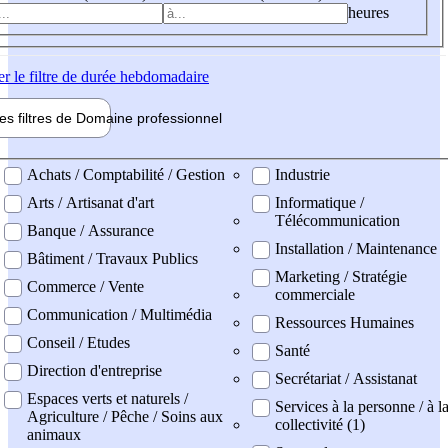
heures
er
le filtre de durée hebdomadaire
les filtres de
Domaine pro
fessionnel
ne professionel
Achats / Comptabilité / Gestion
Industrie
Arts / Artisanat d'art
Informatique /
Télécommunication
Banque / Assurance
Installation / Maintenance
Bâtiment / Travaux Publics
Marketing / Stratégie
Commerce / Vente
commerciale
Communication / Multimédia
Ressources Humaines
Conseil / Etudes
Santé
Direction d'entreprise
Secrétariat / Assistanat
Espaces verts et naturels /
Services à la personne / à l
Agriculture / Pêche / Soins aux
collectivité (1)
animaux