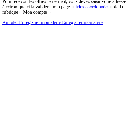
Pour recevoir les offres par e-mail, vous devez saisir votre adresse
électronique et la valider sur la page «
Mes coordonnées
» de la
rubrique « Mon compte »
Annuler
Enregistrer mon alerte
Enregistrer
mon alerte