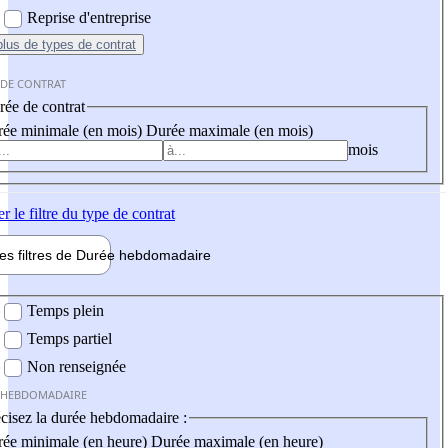
Reprise d'entreprise
plus
de types de contrat
 DE CONTRAT
ée de contrat
ée minimale (en mois)
Durée maximale (en mois)
mois
er
le filtre du type de contrat
les filtres de
Durée hebdo
madaire
 hebdomadaire
Temps plein
Temps partiel
Non renseignée
 HEBDOMADAIRE
cisez la durée hebdomadaire :
ée minimale (en heure)
Durée maximale (en heure)