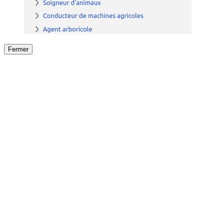
Fermer
Fermer
le détail de l'offre
/
Offre
sur
Offre précéden