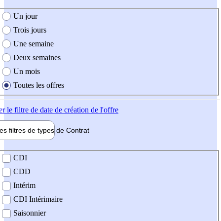
e création de l'offre
Un jour
Trois jours
Une semaine
Deux semaines
Un mois
Toutes les offres
er
le filtre de date de création de l'offre
les filtres de types de
Contrat
de contrat
CDI
CDD
Intérim
CDI Intérimaire
Saisonnier