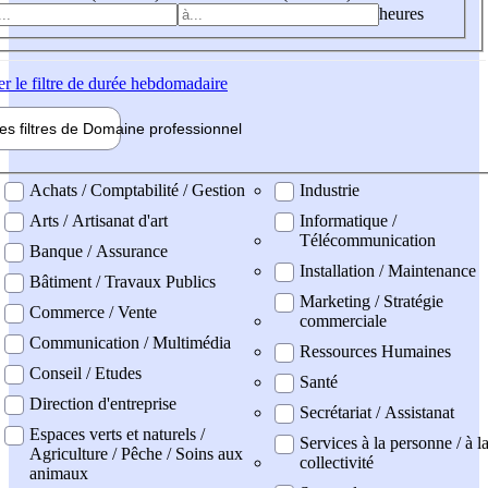
heures
er
le filtre de durée hebdomadaire
les filtres de
Domaine pro
fessionnel
ne professionel
Achats / Comptabilité / Gestion
Industrie
Arts / Artisanat d'art
Informatique /
Télécommunication
Banque / Assurance
Installation / Maintenance
Bâtiment / Travaux Publics
Marketing / Stratégie
Commerce / Vente
commerciale
Communication / Multimédia
Ressources Humaines
Conseil / Etudes
Santé
Direction d'entreprise
Secrétariat / Assistanat
Espaces verts et naturels /
Services à la personne / à l
Agriculture / Pêche / Soins aux
collectivité
animaux