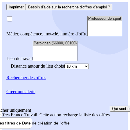
Imprimer
Besoin d'aide sur la recherche d'offres d'emploi ?
Métier, compétence, mot-clé, numéro d'offre
Lieu de travail
Distance autour du lieu choisi
Rechercher
des offres
Créer une alerte
Qui sont n
icher uniquement
 offres France Travail
Cette action recharge la liste des offres
les filtres de
Date de création
de l'offre