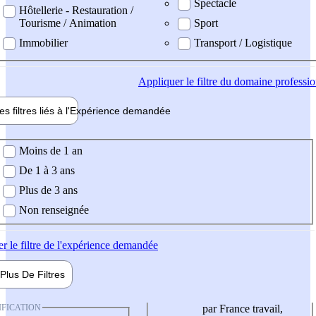
Spectacle
Hôtellerie - Restauration /
Tourisme / Animation
Sport
Immobilier
Transport / Logistique
Appliquer
le filtre du domaine professi
es filtres liés à l'
Expérience
demandée
ience demandée
Moins de 1 an
De 1 à 3 ans
Plus de 3 ans
Non renseignée
er
le filtre de l'expérience demandée
Plus De
Filtres
IFICATION
par France travail,