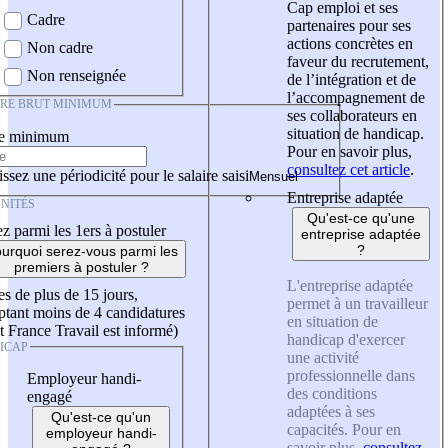
Cap emploi et ses
Cadre
partenaires pour ses
actions concrètes en
Non cadre
faveur du recrutement,
Non renseignée
de l’intégration et de
l’accompagnement de
IRE BRUT MINIMUM
ses collaborateurs en
situation de handicap.
re minimum
Pour en savoir plus,
consultez cet article
.
ssez une périodicité pour le salaire saisi
Entreprise adaptée
NITÉS
Qu'est-ce qu'une
z parmi les 1ers à postuler
entreprise adaptée
?
urquoi serez-vous parmi les
premiers à postuler ?
L'entreprise adaptée
es de plus de 15 jours,
permet à un travailleur
tant moins de 4 candidatures
en situation de
t France Travail est informé)
handicap d'exercer
ICAP
une activité
professionnelle dans
Employeur handi-
des conditions
engagé
adaptées à ses
Qu'est-ce qu'un
capacités. Pour en
employeur handi-
savoir plus,
consultez