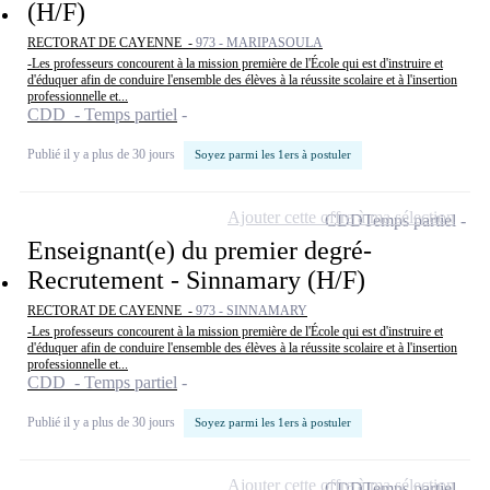
(H/F)
RECTORAT DE CAYENNE -
973 - MARIPASOULA
-Les professeurs concourent à la mission première de l'École qui est d'instruire et
d'éduquer afin de conduire l'ensemble des élèves à la réussite scolaire et à l'insertion
professionnelle et...
CDD - Temps partiel
Publié il y a plus de 30 jours
Soyez parmi les 1ers à postuler
Ajouter cette offre à ma sélection
CDD
Temps partiel
Enseignant(e) du premier degré-
Recrutement - Sinnamary (H/F)
RECTORAT DE CAYENNE -
973 - SINNAMARY
-Les professeurs concourent à la mission première de l'École qui est d'instruire et
d'éduquer afin de conduire l'ensemble des élèves à la réussite scolaire et à l'insertion
professionnelle et...
CDD - Temps partiel
Publié il y a plus de 30 jours
Soyez parmi les 1ers à postuler
Ajouter cette offre à ma sélection
CDD
Temps partiel