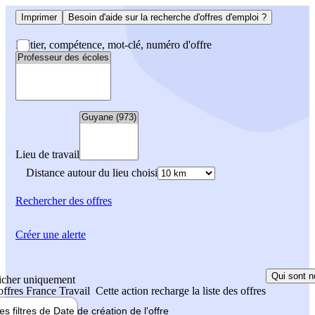
Imprimer
Besoin d'aide sur la recherche d'offres d'emploi ?
Métier, compétence, mot-clé, numéro d'offre
Lieu de travail
Distance autour du lieu choisi
Rechercher
des offres
Créer une alerte
Qui sont n
icher uniquement
 offres France Travail
Cette action recharge la liste des offres
les filtres de
Date de création
de l'offre