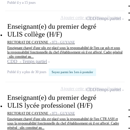
Publié il y a 15 jours
Ajouter cette offre à ma sélection
CDD
Temps partiel
Enseignant(e) du premier degré
ULIS collège (H/F)
RECTORAT DE CAYENNE -
973 - GUYANE
Enseignant chargé d'une ulis est placé sous la responsabilité de l'ien car ash et sous
la responsabilité fonctionnelle du chef d'établissement où il est affecté. Cadre général
: ulis constitué au...
CDD - Temps partiel
Publié il y a plus de 30 jours
Soyez parmi les 1ers à postuler
Ajouter cette offre à ma sélection
CDD
Temps partiel
Enseignant(e) du premier degré
ULIS lycée professionel (H/F)
RECTORAT DE CAYENNE -
973 - GUYANE
Enseignant chargé d'une ulis est placé sous la responsabilité de l'ien CTR ASH et
sous la responsabilité fonctionnelle du chef d'établissement où il est affecté. Cadre
général : ulis constitué au...