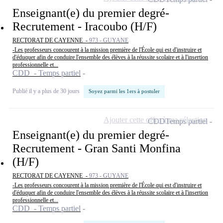
Enseignant(e) du premier degré-
Recrutement - Iracoubo (H/F)
RECTORAT DE CAYENNE -
973 - GUYANE
-Les professeurs concourent à la mission première de l'École qui est d'instruire et
d'éduquer afin de conduire l'ensemble des élèves à la réussite scolaire et à l'insertion
professionnelle et...
CDD - Temps partiel
Publié il y a plus de 30 jours
Soyez parmi les 1ers à postuler
Ajouter cette offre à ma sélection
CDD
Temps partiel
Enseignant(e) du premier degré-
Recrutement - Gran Santi Monfina
(H/F)
RECTORAT DE CAYENNE -
973 - GUYANE
-Les professeurs concourent à la mission première de l'École qui est d'instruire et
d'éduquer afin de conduire l'ensemble des élèves à la réussite scolaire et à l'insertion
professionnelle et...
CDD - Temps partiel