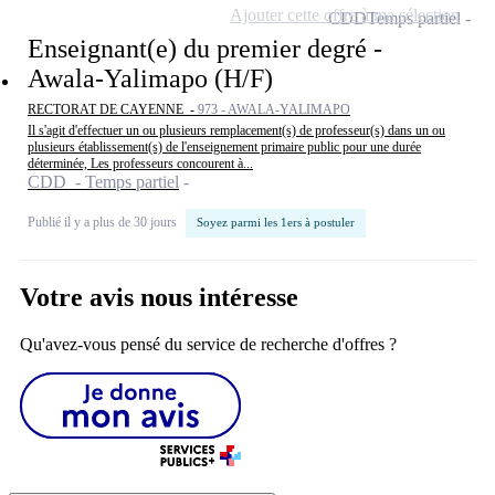
Ajouter cette offre à ma sélection
CDD
Temps partiel
Enseignant(e) du premier degré -
Awala-Yalimapo (H/F)
RECTORAT DE CAYENNE -
973 - AWALA-YALIMAPO
Il s'agit d'effectuer un ou plusieurs remplacement(s) de professeur(s) dans un ou
plusieurs établissement(s) de l'enseignement primaire public pour une durée
déterminée, Les professeurs concourent à...
CDD - Temps partiel
Publié il y a plus de 30 jours
Soyez parmi les 1ers à postuler
Votre avis nous intéresse
Qu'avez-vous pensé du service de recherche d'offres ?