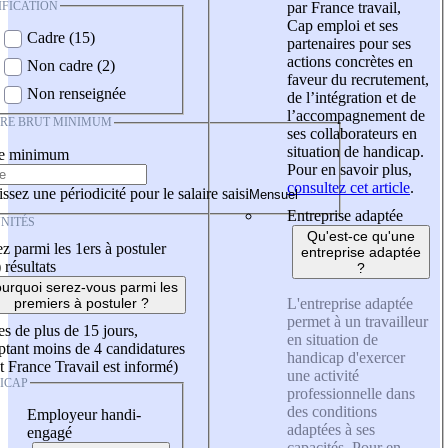
IFICATION
par France travail,
Cap emploi et ses
Cadre (15)
partenaires pour ses
actions concrètes en
Non cadre (2)
faveur du recrutement,
Non renseignée
de l’intégration et de
l’accompagnement de
IRE BRUT MINIMUM
ses collaborateurs en
situation de handicap.
re minimum
Pour en savoir plus,
consultez cet article
.
ssez une périodicité pour le salaire saisi
Entreprise adaptée
NITÉS
Qu'est-ce qu'une
z parmi les 1ers à postuler
entreprise adaptée
)
résultats
?
urquoi serez-vous parmi les
L'entreprise adaptée
premiers à postuler ?
permet à un travailleur
es de plus de 15 jours,
en situation de
tant moins de 4 candidatures
handicap d'exercer
t France Travail est informé)
une activité
ICAP
professionnelle dans
des conditions
Employeur handi-
adaptées à ses
engagé
capacités. Pour en