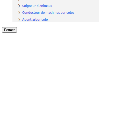
Fermer
Fermer
le détail de l'offre
/
Offre
sur
Offre précéden