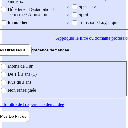
animaux
Spectacle
Hôtellerie - Restauration /
Tourisme / Animation
Sport
Immobilier
Transport / Logistique
Appliquer
le filtre du domaine professi
es filtres liés à l'
Expérience
demandée
ience demandée
Moins de 1 an
De 1 à 3 ans (1)
Plus de 3 ans
Non renseignée
er
le filtre de l'expérience demandée
Plus De
Filtres