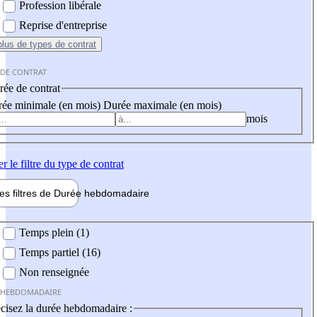
Profession libérale
Reprise d'entreprise
plus
de types de contrat
 DE CONTRAT
ée de contrat
ée minimale (en mois)
Durée maximale (en mois)
mois
er
le filtre du type de contrat
les filtres de
Durée hebdo
madaire
 hebdomadaire
Temps plein (1)
Temps partiel (16)
Non renseignée
 HEBDOMADAIRE
cisez la durée hebdomadaire :