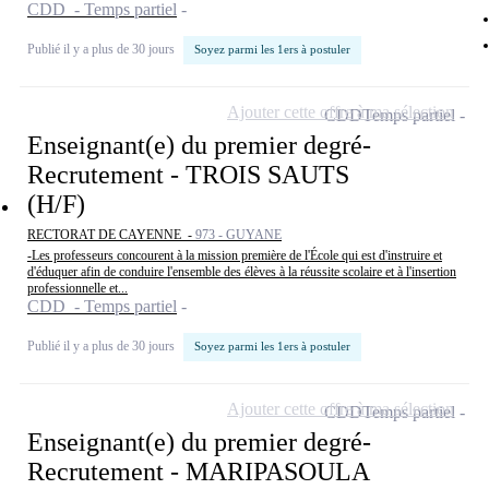
CDD - Temps partiel
Publié il y a plus de 30 jours
Soyez parmi les 1ers à postuler
Ajouter cette offre à ma sélection
CDD
Temps partiel
Enseignant(e) du premier degré-
Recrutement - TROIS SAUTS
(H/F)
RECTORAT DE CAYENNE -
973 - GUYANE
-Les professeurs concourent à la mission première de l'École qui est d'instruire et
d'éduquer afin de conduire l'ensemble des élèves à la réussite scolaire et à l'insertion
professionnelle et...
CDD - Temps partiel
Publié il y a plus de 30 jours
Soyez parmi les 1ers à postuler
Ajouter cette offre à ma sélection
CDD
Temps partiel
Enseignant(e) du premier degré-
Recrutement - MARIPASOULA