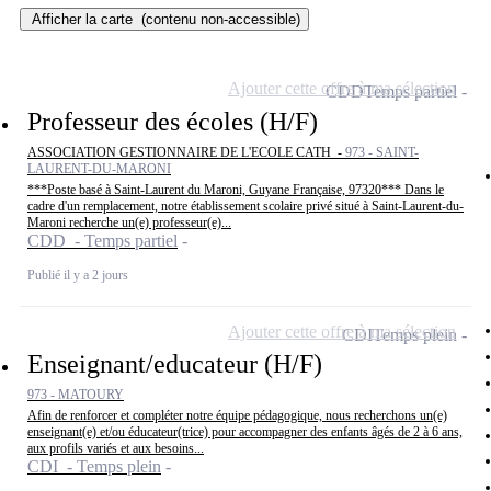
Afficher la carte
(contenu non-accessible)
Ajouter cette offre à ma sélection
CDD
Temps partiel
Professeur des écoles (H/F)
ASSOCIATION GESTIONNAIRE DE L'ECOLE CATH -
973 - SAINT-
LAURENT-DU-MARONI
***Poste basé à Saint-Laurent du Maroni, Guyane Française, 97320*** Dans le
cadre d'un remplacement, notre établissement scolaire privé situé à Saint-Laurent-du-
Maroni recherche un(e) professeur(e)...
CDD - Temps partiel
Publié il y a 2 jours
Ajouter cette offre à ma sélection
CDI
Temps plein
Enseignant/educateur (H/F)
973 - MATOURY
Afin de renforcer et compléter notre équipe pédagogique, nous recherchons un(e)
enseignant(e) et/ou éducateur(trice) pour accompagner des enfants âgés de 2 à 6 ans,
aux profils variés et aux besoins...
CDI - Temps plein