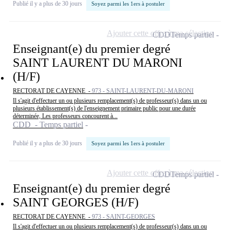
Publié il y a plus de 30 jours
Soyez parmi les 1ers à postuler
Ajouter cette offre à ma sélection
CDD
Temps partiel
Enseignant(e) du premier degré
SAINT LAURENT DU MARONI
(H/F)
RECTORAT DE CAYENNE -
973 - SAINT-LAURENT-DU-MARONI
Il s'agit d'effectuer un ou plusieurs remplacement(s) de professeur(s) dans un ou
plusieurs établissement(s) de l'enseignement primaire public pour une durée
déterminée, Les professeurs concourent à...
CDD - Temps partiel
Publié il y a plus de 30 jours
Soyez parmi les 1ers à postuler
Ajouter cette offre à ma sélection
CDD
Temps partiel
Enseignant(e) du premier degré
SAINT GEORGES (H/F)
RECTORAT DE CAYENNE -
973 - SAINT-GEORGES
Il s'agit d'effectuer un ou plusieurs remplacement(s) de professeur(s) dans un ou