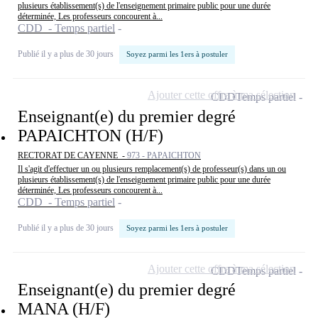
plusieurs établissement(s) de l'enseignement primaire public pour une durée
déterminée, Les professeurs concourent à...
CDD - Temps partiel
Publié il y a plus de 30 jours
Soyez parmi les 1ers à postuler
Ajouter cette offre à ma sélection
CDD
Temps partiel
Enseignant(e) du premier degré
PAPAICHTON (H/F)
RECTORAT DE CAYENNE -
973 - PAPAICHTON
Il s'agit d'effectuer un ou plusieurs remplacement(s) de professeur(s) dans un ou
plusieurs établissement(s) de l'enseignement primaire public pour une durée
déterminée, Les professeurs concourent à...
CDD - Temps partiel
Publié il y a plus de 30 jours
Soyez parmi les 1ers à postuler
Ajouter cette offre à ma sélection
CDD
Temps partiel
Enseignant(e) du premier degré
MANA (H/F)