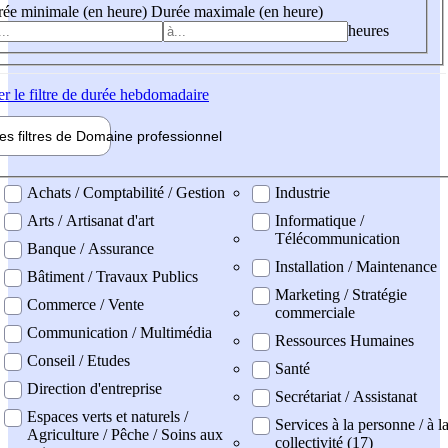
ée minimale (en heure)
Durée maximale (en heure)
heures
er
le filtre de durée hebdomadaire
les filtres de
Domaine pro
fessionnel
ne professionel
Achats / Comptabilité / Gestion
Industrie
Arts / Artisanat d'art
Informatique /
Télécommunication
Banque / Assurance
Installation / Maintenance
Bâtiment / Travaux Publics
Marketing / Stratégie
Commerce / Vente
commerciale
Communication / Multimédia
Ressources Humaines
Conseil / Etudes
Santé
Direction d'entreprise
Secrétariat / Assistanat
Espaces verts et naturels /
Services à la personne / à l
Agriculture / Pêche / Soins aux
collectivité (17)