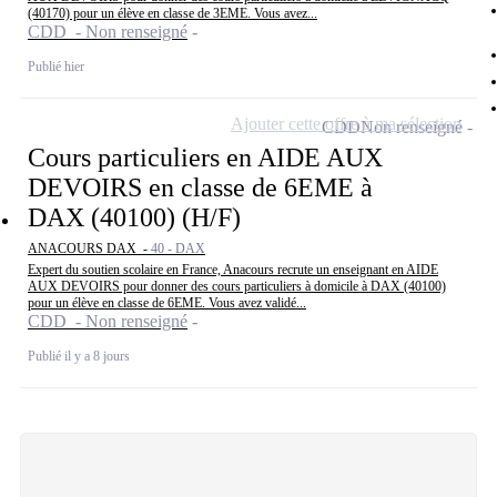
(40170) pour un élève en classe de 3EME. Vous avez...
CDD - Non renseigné
Publié hier
Ajouter cette offre à ma sélection
CDD
Non renseigné
Cours particuliers en AIDE AUX
DEVOIRS en classe de 6EME à
DAX (40100) (H/F)
ANACOURS DAX -
40 - DAX
Expert du soutien scolaire en France, Anacours recrute un enseignant en AIDE
AUX DEVOIRS pour donner des cours particuliers à domicile à DAX (40100)
pour un élève en classe de 6EME. Vous avez validé...
CDD - Non renseigné
Publié il y a 8 jours