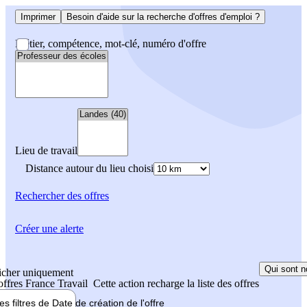
Imprimer
Besoin d'aide sur la recherche d'offres d'emploi ?
Métier, compétence, mot-clé, numéro d'offre
Lieu de travail
Distance autour du lieu choisi
Rechercher
des offres
Créer une alerte
Qui sont n
icher uniquement
 offres France Travail
Cette action recharge la liste des offres
les filtres de
Date de création
de l'offre