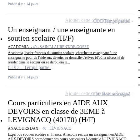
Publié il y a 14 jours
Ajouter cette offre à ma sélection
CDD
Temps partiel
Un enseignant / une enseignante en
soutien scolaire (H/F)
ACADOMIA -
40 - SAINT-LAURENT-DE-GOSSE
Acadomia, leader français du soutien scolaire, cherche un enseignant / une
enseignante pour de l'aide aux devoirs au domicile d'élèves (d'où la nécessité de
résider dans le secteur où se déroulera le...
CDD - Temps partiel
Publié il y a 14 jours
Ajouter cette offre à ma sélection
CDD
Non renseigné
Cours particuliers en AIDE AUX
DEVOIRS en classe de 3EME à
LEVIGNACQ (40170) (H/F)
ANACOURS DAX -
40 - LÉVIGNACQ
Expert du soutien scolaire en France, Anacours recrute un enseignant en AIDE
AUX DEVOIRS pour donner des cours particuliers à domicile à LEVIGNACQ