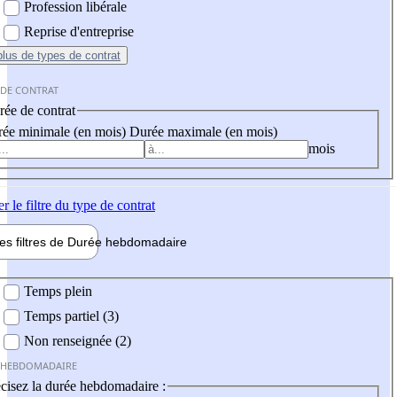
Profession libérale
Reprise d'entreprise
plus
de types de contrat
 DE CONTRAT
ée de contrat
ée minimale (en mois)
Durée maximale (en mois)
mois
er
le filtre du type de contrat
les filtres de
Durée hebdo
madaire
 hebdomadaire
Temps plein
Temps partiel (3)
Non renseignée (2)
 HEBDOMADAIRE
cisez la durée hebdomadaire :