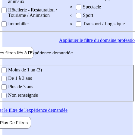
animaux
Spectacle
Hôtellerie - Restauration /
Tourisme / Animation
Sport
Immobilier
Transport / Logistique
Appliquer
le filtre du domaine professi
es filtres liés à l'
Expérience
demandée
ience demandée
Moins de 1 an (3)
De 1 à 3 ans
Plus de 3 ans
Non renseignée
er
le filtre de l'expérience demandée
Plus De
Filtres