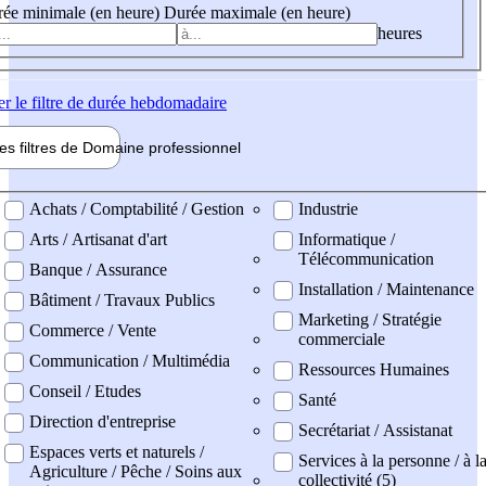
ée minimale (en heure)
Durée maximale (en heure)
heures
er
le filtre de durée hebdomadaire
les filtres de
Domaine pro
fessionnel
ne professionel
Achats / Comptabilité / Gestion
Industrie
Arts / Artisanat d'art
Informatique /
Télécommunication
Banque / Assurance
Installation / Maintenance
Bâtiment / Travaux Publics
Marketing / Stratégie
Commerce / Vente
commerciale
Communication / Multimédia
Ressources Humaines
Conseil / Etudes
Santé
Direction d'entreprise
Secrétariat / Assistanat
Espaces verts et naturels /
Services à la personne / à l
Agriculture / Pêche / Soins aux
collectivité (5)