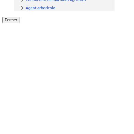
Fermer
Fermer
le détail de l'offre
/
Offre
sur
Offre précéden