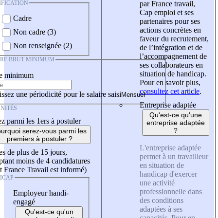
IFICATION
par France travail,
Cap emploi et ses
Cadre
partenaires pour ses
actions concrètes en
Non cadre (3)
faveur du recrutement,
Non renseignée (2)
de l’intégration et de
l’accompagnement de
IRE BRUT MINIMUM
ses collaborateurs en
situation de handicap.
re minimum
Pour en savoir plus,
consultez cet article
.
ssez une périodicité pour le salaire saisi
Entreprise adaptée
NITÉS
Qu'est-ce qu'une
z parmi les 1ers à postuler
entreprise adaptée
?
urquoi serez-vous parmi les
premiers à postuler ?
L'entreprise adaptée
es de plus de 15 jours,
permet à un travailleur
tant moins de 4 candidatures
en situation de
t France Travail est informé)
handicap d'exercer
ICAP
une activité
professionnelle dans
Employeur handi-
des conditions
engagé
adaptées à ses
Qu'est-ce qu'un
capacités. Pour en