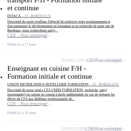
et continue
ESTACA -
33 - BORDEAUX
Descriptif du poste:\n\nDans l'objectif de renforcer notre positionnement et
d'accompagner le développement en formation et en recherche de notre site de
Bordeaux, nous recherchons un(e)...
CDI - Non renseigné
Publié il y a 17 jours
Ajouter cette offre à ma sélection
CDI
Non renseigné
Enseignant en cuisine F/H -
Formation initiale et continue
UNION METIER INDUS HOTELLERIE FORMATION -
33 - BORDEAUX
Descriptif du poste:\n\nLe CFA UMIH FORMATION, recherche, un(e)
enseignant(e) en cuisine en contrat à durée indéterminée en vue de préparer les
élèves du CFA aux diplômes professionnels de...
CDI - Non renseigné
Publié il y a 19 jours
Ajouter cette offre à ma sélection
CDD
Non renseigné