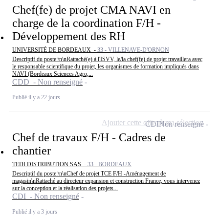
Chef(fe) de projet CMA NAVI en
charge de la coordination F/H -
Développement des RH
UNIVERSITÉ DE BORDEAUX -
33 - VILLENAVE-D'ORNON
Descriptif du poste:\n\nRattaché(e) à l'ISVV, le/la chef(fe) de projet travaillera avec
le responsable scientifique du projet, les organismes de formation impliqués dans
NAVI (Bordeaux Sciences Agro,...
CDD - Non renseigné
Publié il y a 22 jours
Ajouter cette offre à ma sélection
CDI
Non renseigné
Chef de travaux F/H - Cadres de
chantier
TEDI DISTRIBUTION SAS -
33 - BORDEAUX
Descriptif du poste:\n\nChef de projet TCE F/H -Aménagement de
magasin\nRattaché au directeur expansion et construction France, vous intervenez
sur la conception et la réalisation des projets...
CDI - Non renseigné
Publié il y a 3 jours