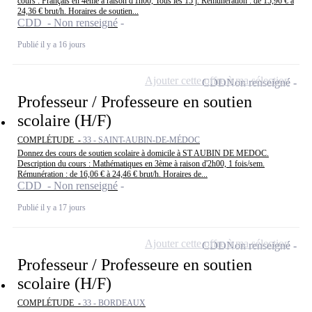
cours : Français en 4ème à raison d'1h00, Tous les 15 j. Rémunération : de 15,96 € à
24,36 € brut/h. Horaires de soutien...
CDD - Non renseigné
Publié il y a 16 jours
Ajouter cette offre à ma sélection
CDD
Non renseigné
Professeur / Professeure en soutien
scolaire (H/F)
COMPLÉTUDE -
33 - SAINT-AUBIN-DE-MÉDOC
Donnez des cours de soutien scolaire à domicile à ST AUBIN DE MEDOC.
Description du cours : Mathématiques en 3ème à raison d'2h00, 1 fois/sem.
Rémunération : de 16,06 € à 24,46 € brut/h. Horaires de...
CDD - Non renseigné
Publié il y a 17 jours
Ajouter cette offre à ma sélection
CDD
Non renseigné
Professeur / Professeure en soutien
scolaire (H/F)
COMPLÉTUDE -
33 - BORDEAUX