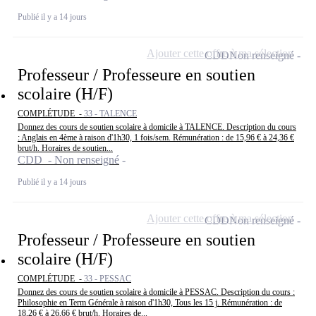
Publié il y a 14 jours
Ajouter cette offre à ma sélection
CDD
Non renseigné
Professeur / Professeure en soutien
scolaire (H/F)
COMPLÉTUDE -
33 - TALENCE
Donnez des cours de soutien scolaire à domicile à TALENCE. Description du cours
: Anglais en 4ème à raison d'1h30, 1 fois/sem. Rémunération : de 15,96 € à 24,36 €
brut/h. Horaires de soutien...
CDD - Non renseigné
Publié il y a 14 jours
Ajouter cette offre à ma sélection
CDD
Non renseigné
Professeur / Professeure en soutien
scolaire (H/F)
COMPLÉTUDE -
33 - PESSAC
Donnez des cours de soutien scolaire à domicile à PESSAC. Description du cours :
Philosophie en Term Générale à raison d'1h30, Tous les 15 j. Rémunération : de
18,26 € à 26,66 € brut/h. Horaires de...