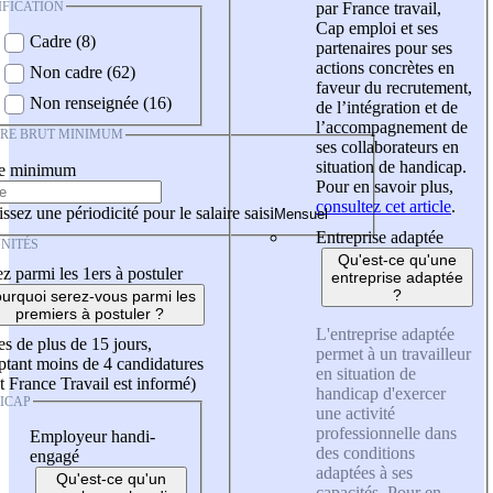
IFICATION
par France travail,
Cap emploi et ses
Cadre (8)
partenaires pour ses
actions concrètes en
Non cadre (62)
faveur du recrutement,
Non renseignée (16)
de l’intégration et de
l’accompagnement de
IRE BRUT MINIMUM
ses collaborateurs en
situation de handicap.
re minimum
Pour en savoir plus,
consultez cet article
.
ssez une périodicité pour le salaire saisi
Entreprise adaptée
NITÉS
Qu'est-ce qu'une
z parmi les 1ers à postuler
entreprise adaptée
?
urquoi serez-vous parmi les
premiers à postuler ?
L'entreprise adaptée
es de plus de 15 jours,
permet à un travailleur
tant moins de 4 candidatures
en situation de
t France Travail est informé)
handicap d'exercer
ICAP
une activité
professionnelle dans
Employeur handi-
des conditions
engagé
adaptées à ses
Qu'est-ce qu'un
capacités. Pour en