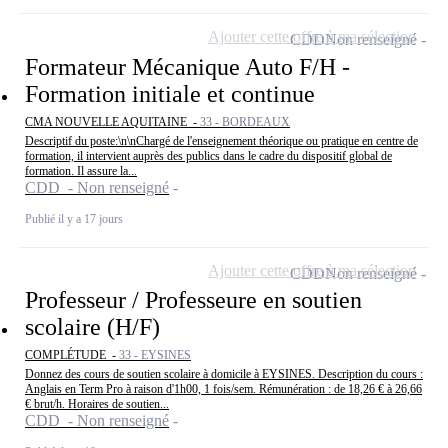
Ajouter cette offre à ma sélection
CDD
Non renseigné
Formateur Mécanique Auto F/H -
Formation initiale et continue
CMA NOUVELLE AQUITAINE -
33 - BORDEAUX
Descriptif du poste:\n\nChargé de l'enseignement théorique ou pratique en centre de
formation, il intervient auprès des publics dans le cadre du dispositif global de
formation. Il assure la...
CDD - Non renseigné
Publié il y a 17 jours
Ajouter cette offre à ma sélection
CDD
Non renseigné
Professeur / Professeure en soutien
scolaire (H/F)
COMPLÉTUDE -
33 - EYSINES
Donnez des cours de soutien scolaire à domicile à EYSINES. Description du cours :
Anglais en Term Pro à raison d'1h00, 1 fois/sem. Rémunération : de 18,26 € à 26,66
€ brut/h. Horaires de soutien...
CDD - Non renseigné