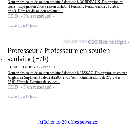
Donnez des cours de soutien scolaire à domicile à BORDEAUX. Description du
cours : Espagnol en 2nde à raison d'1h00, 1 fois/sem. Rémunération : 16,26 €
brut/h. Horaires de soutien scolaire : ...
CDD - Non renseigné
Publié il y a 17 jours
Ajouter cette offre à ma sélection
CDD
Non renseigné
Professeur / Professeure en soutien
scolaire (H/F)
COMPLÉTUDE -
33 - PESSAC
Donnez des cours de soutien scolaire à domicile à PESSAC. Description du cours :
Anglais en Supérieur à raison d'2h00, 2 fois/sem. Rémunération : de 27,42 € à
35,82 € brut/h. Horaires de soutien...
CDD - Non renseigné
Publié il y a 17 jours
Afficher les 20 offres suivantes