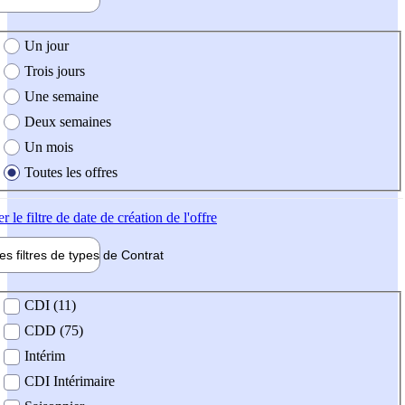
e création de l'offre
Un jour
Trois jours
Une semaine
Deux semaines
Un mois
Toutes les offres
er
le filtre de date de création de l'offre
les filtres de types de
Contrat
de contrat
CDI (11)
CDD (75)
Intérim
CDI Intérimaire