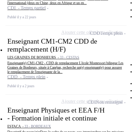
l'international (deux en Chine, deux en Afrique et un en...
CDI - Temps partiel
Publié il y a 22 jours
Ajouter cette offre à ma sélection
CDD
Temps plein
Enseignant CM1-CM2 CDD de
remplacement (H/F)
LES GRAINES DE BONHEURS -
33 - CESTAS
Enseignant(e) CM1-CM2 - CDD de remplacement L'école Montessori bilingue Les
Graines de Bonheurs, située à Canéjan, recherche un(e) enseignant(e) pour assurer
le remplacement de l'enseignante de la...
CDD - Temps plein
Publié il y a 2 jours
Ajouter cette offre à ma sélection
CDI
Non renseigné
Enseignant Physiques et EEA F/H
- Formation initiale et continue
ESTACA -
33 - BORDEAUX