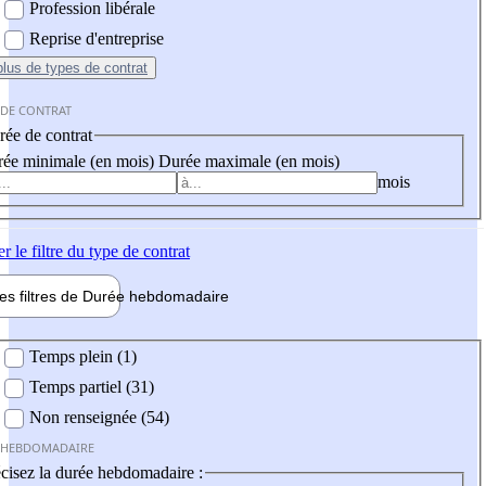
Profession libérale
Reprise d'entreprise
plus
de types de contrat
 DE CONTRAT
ée de contrat
ée minimale (en mois)
Durée maximale (en mois)
mois
er
le filtre du type de contrat
les filtres de
Durée hebdo
madaire
 hebdomadaire
Temps plein (1)
Temps partiel (31)
Non renseignée (54)
 HEBDOMADAIRE
cisez la durée hebdomadaire :