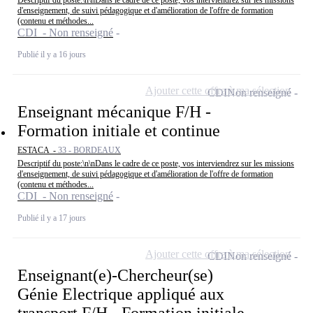
Descriptif du poste:\n\nDans le cadre de ce poste, vos interviendrez sur les missions
d'enseignement, de suivi pédagogique et d'amélioration de l'offre de formation
(contenu et méthodes...
CDI - Non renseigné
Publié il y a 16 jours
Ajouter cette offre à ma sélection
CDI
Non renseigné
Enseignant mécanique F/H -
Formation initiale et continue
ESTACA -
33 - BORDEAUX
Descriptif du poste:\n\nDans le cadre de ce poste, vos interviendrez sur les missions
d'enseignement, de suivi pédagogique et d'amélioration de l'offre de formation
(contenu et méthodes...
CDI - Non renseigné
Publié il y a 17 jours
Ajouter cette offre à ma sélection
CDI
Non renseigné
Enseignant(e)-Chercheur(se)
Génie Electrique appliqué aux
transport F/H - Formation initiale