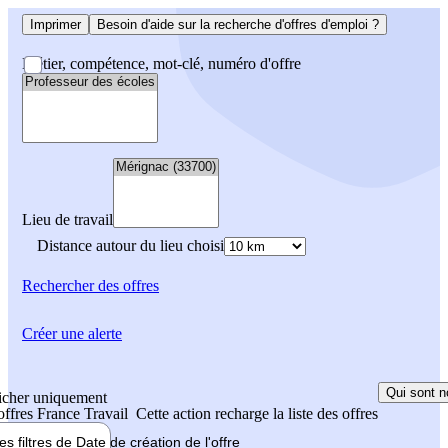
Imprimer
Besoin d'aide sur la recherche d'offres d'emploi ?
Métier, compétence, mot-clé, numéro d'offre
Lieu de travail
Distance autour du lieu choisi
Rechercher
des offres
Créer une alerte
Qui sont n
icher uniquement
 offres France Travail
Cette action recharge la liste des offres
les filtres de
Date de création
de l'offre