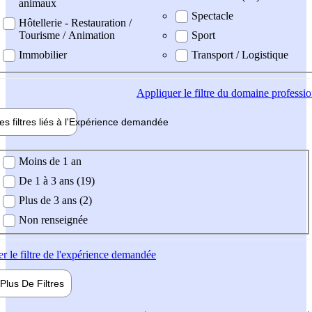
animaux
Spectacle
Hôtellerie - Restauration /
Tourisme / Animation
Sport
Immobilier
Transport / Logistique
Appliquer
le filtre du domaine professi
es filtres liés à l'
Expérience
demandée
ience demandée
Moins de 1 an
De 1 à 3 ans (19)
Plus de 3 ans (2)
Non renseignée
er
le filtre de l'expérience demandée
Plus De
Filtres