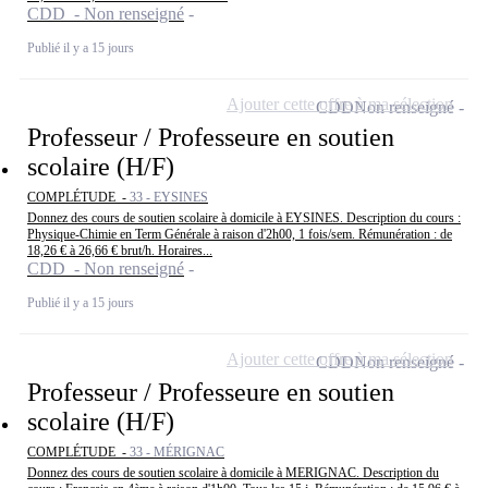
CDD - Non renseigné
Publié il y a 15 jours
Ajouter cette offre à ma sélection
CDD
Non renseigné
Professeur / Professeure en soutien
scolaire (H/F)
COMPLÉTUDE -
33 - EYSINES
Donnez des cours de soutien scolaire à domicile à EYSINES. Description du cours :
Physique-Chimie en Term Générale à raison d'2h00, 1 fois/sem. Rémunération : de
18,26 € à 26,66 € brut/h. Horaires...
CDD - Non renseigné
Publié il y a 15 jours
Ajouter cette offre à ma sélection
CDD
Non renseigné
Professeur / Professeure en soutien
scolaire (H/F)
COMPLÉTUDE -
33 - MÉRIGNAC
Donnez des cours de soutien scolaire à domicile à MERIGNAC. Description du