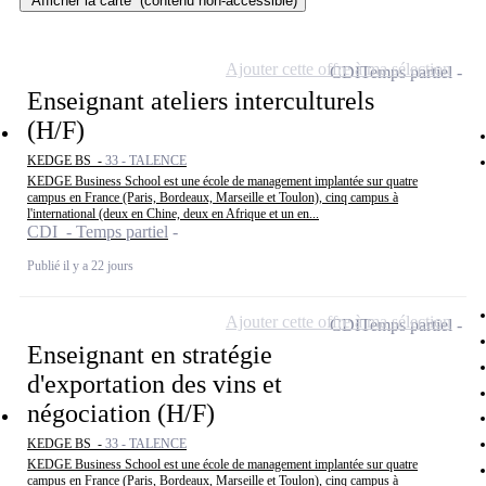
Afficher la carte
(contenu non-accessible)
Ajouter cette offre à ma sélection
CDI
Temps partiel
Enseignant ateliers interculturels
(H/F)
KEDGE BS -
33 - TALENCE
KEDGE Business School est une école de management implantée sur quatre
campus en France (Paris, Bordeaux, Marseille et Toulon), cinq campus à
l'international (deux en Chine, deux en Afrique et un en...
CDI - Temps partiel
Publié il y a 22 jours
Ajouter cette offre à ma sélection
CDI
Temps partiel
Enseignant en stratégie
d'exportation des vins et
négociation (H/F)
KEDGE BS -
33 - TALENCE
KEDGE Business School est une école de management implantée sur quatre
campus en France (Paris, Bordeaux, Marseille et Toulon), cinq campus à