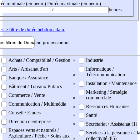
ée minimale (en heure)
Durée maximale (en heure)
heures
er
le filtre de durée hebdomadaire
les filtres de
Domaine pro
fessionnel
ne professionel
Achats / Comptabilité / Gestion
Industrie
Arts / Artisanat d'art
Informatique /
Télécommunication
Banque / Assurance
Installation / Maintenance
Bâtiment / Travaux Publics
Marketing / Stratégie
Commerce / Vente
commerciale
Communication / Multimédia
Ressources Humaines
Conseil / Etudes
Santé
Direction d'entreprise
Secrétariat / Assistanat (1)
Espaces verts et naturels /
Services à la personne / à l
Agriculture / Pêche / Soins aux
collectivité (85)