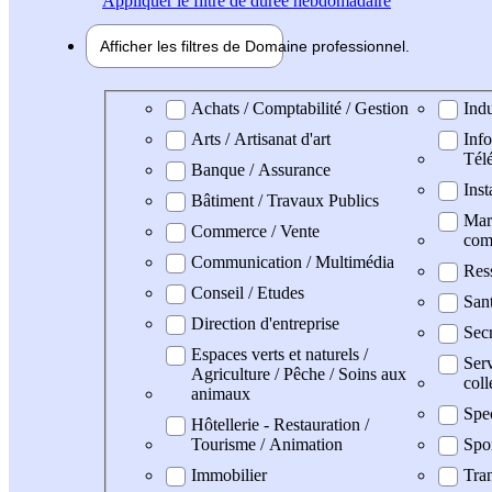
Appliquer
le filtre de durée hebdomadaire
Afficher les filtres de
Domaine pro
fessionnel
Domaine professionel
Achats / Comptabilité / Gestion
Indu
Arts / Artisanat d'art
Info
Tél
Banque / Assurance
Inst
Bâtiment / Travaux Publics
Mark
Commerce / Vente
com
Communication / Multimédia
Res
Conseil / Etudes
San
Direction d'entreprise
Secr
Espaces verts et naturels /
Serv
Agriculture / Pêche / Soins aux
coll
animaux
Spe
Hôtellerie - Restauration /
Tourisme / Animation
Spo
Immobilier
Tran