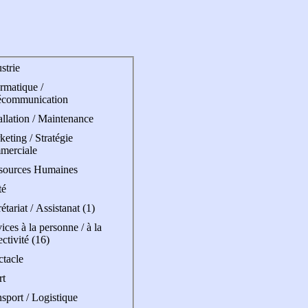
strie
rmatique /
écommunication
allation / Maintenance
eting / Stratégie
merciale
sources Humaines
té
étariat / Assistanat (1)
ices à la personne / à la
ectivité (16)
ctacle
rt
sport / Logistique