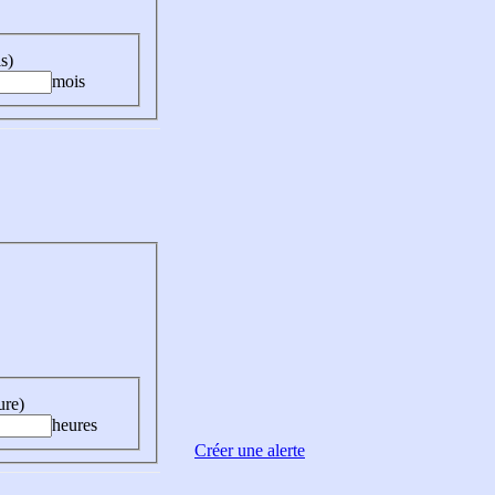
s)
mois
ure)
heures
Créer une alerte