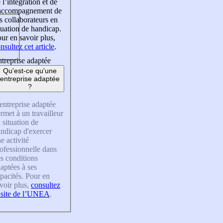
 l’intégration et de
’accompagnement de
s collaborateurs en
tuation de handicap.
ur en savoir plus,
nsultez cet article
.
treprise adaptée
Qu'est-ce qu'une
entreprise adaptée
?
entreprise adaptée
rmet à un travailleur
 situation de
ndicap d'exercer
e activité
ofessionnelle dans
s conditions
aptées à ses
pacités. Pour en
voir plus,
consultez
 site de l’UNEA
.