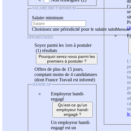
de
l
SALAIRE BRUT MINIMUM
se
si
Salaire minimum
Po
co
Choisissez une périodicité pour le salaire saisi
En
OPPORTUNITÉS
Soyez parmi les 1ers à postuler
(1)
résultats
Pourquoi serez-vous parmi les
L'
premiers à postuler ?
pe
Offres de plus de 15 jours,
en
comptant moins de 4 candidatures
ha
(dont France Travail est informé)
un
HANDICAP
pr
de
Employeur handi-
ad
engagé
ca
Qu'est-ce qu'un
sa
employeur handi-
le
engagé ?
Un employeur handi-
engagé est un