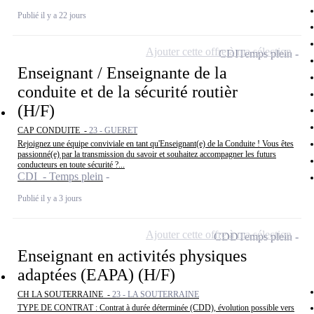
Publié il y a 22 jours
Ajouter cette offre à ma sélection
CDI
Temps plein
Enseignant / Enseignante de la
conduite et de la sécurité routièr
(H/F)
CAP CONDUITE -
23 - GUERET
Rejoignez une équipe conviviale en tant qu'Enseignant(e) de la Conduite ! Vous êtes
passionné(e) par la transmission du savoir et souhaitez accompagner les futurs
conducteurs en toute sécurité ?...
CDI - Temps plein
Publié il y a 3 jours
Ajouter cette offre à ma sélection
CDD
Temps plein
Enseignant en activités physiques
adaptées (EAPA) (H/F)
CH LA SOUTERRAINE -
23 - LA SOUTERRAINE
TYPE DE CONTRAT : Contrat à durée déterminée (CDD), évolution possible vers