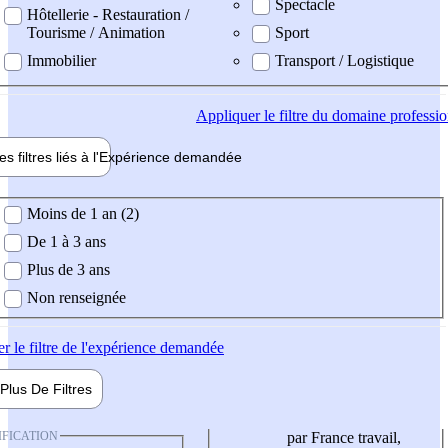
Spectacle
Hôtellerie - Restauration /
Tourisme / Animation
Sport
Immobilier
Transport / Logistique
Appliquer
le filtre du domaine professi
es filtres liés à l'
Expérience
demandée
ience demandée
Moins de 1 an (2)
De 1 à 3 ans
Plus de 3 ans
Non renseignée
er
le filtre de l'expérience demandée
Plus De
Filtres
IFICATION
par France travail,