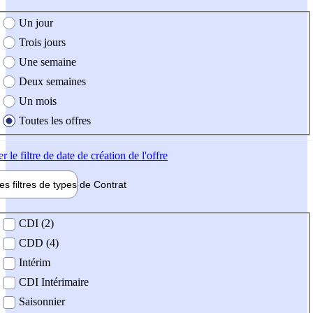
e création de l'offre
Un jour
Trois jours
Une semaine
Deux semaines
Un mois
Toutes les offres
er
le filtre de date de création de l'offre
les filtres de types de
Contrat
de contrat
CDI (2)
CDD (4)
Intérim
CDI Intérimaire
Saisonnier