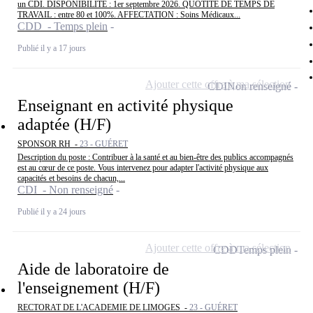
un CDI. DISPONIBILITE : 1er septembre 2026. QUOTITE DE TEMPS DE
TRAVAIL : entre 80 et 100%. AFFECTATION : Soins Médicaux...
CDD - Temps plein
Publié il y a 17 jours
Ajouter cette offre à ma sélection
CDI
Non renseigné
Enseignant en activité physique
adaptée (H/F)
SPONSOR RH -
23 - GUÉRET
Description du poste : Contribuer à la santé et au bien-être des publics accompagnés
est au cœur de ce poste. Vous intervenez pour adapter l'activité physique aux
capacités et besoins de chacun,...
CDI - Non renseigné
Publié il y a 24 jours
Ajouter cette offre à ma sélection
CDD
Temps plein
Aide de laboratoire de
l'enseignement (H/F)
RECTORAT DE L'ACADEMIE DE LIMOGES -
23 - GUÉRET