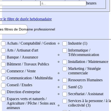
heures
er
le filtre de durée hebdomadaire
les filtres de
Domaine pro
fessionnel
ne professionel
Achats / Comptabilité / Gestion
Industrie (1)
Arts / Artisanat d'art
Informatique /
Télécommunication
Banque / Assurance
Installation / Maintenance
Bâtiment / Travaux Publics
Marketing / Stratégie
Commerce / Vente
commerciale
Communication / Multimédia
Ressources Humaines
Conseil / Etudes
Santé (2)
Direction d'entreprise
Secrétariat / Assistanat
Espaces verts et naturels /
Services à la personne / à l
Agriculture / Pêche / Soins aux
collectivité (3)
animaux