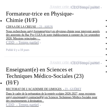
Ajouter cette offre à ma sélection
CDD
Temps partiel
Formateur-trice en Physique-
Chimie (H/F)
CDFAA DE LA CREUSE -
23 - AHUN
Nous recherchons un(e) formateur(trice) en physique-chimie pour intervenir auprès
des apprentis du Bac Pro CGEA de notre établissement à compter du 1er septembre
2026. Missions principales -...
CDD - Temps partiel
Publié il y a 18 jours
Ajouter cette offre à ma sélection
CDD
Temps partiel
Enseignant(e) en Sciences et
Techniques Médico-Sociales (23)
(H/F)
RECTORAT DE L'ACADEMIE DE LIMOGES -
23 - GUÉRET
Dans le cadre de la préparation de la rentrée scolaire 2026-2027, nous recrutons
un(e) enseignant(e) contractuel(le) en Sciences Techniques Médico-Sociales pour
des enseignements à destination...
CDD - Temps partiel