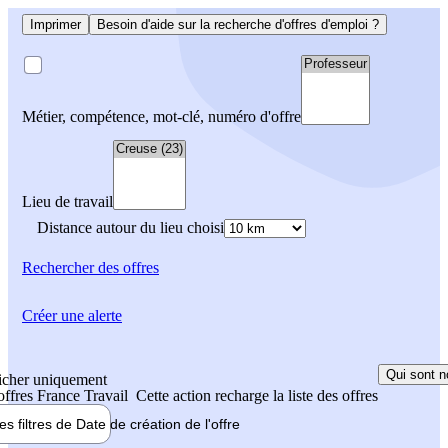
Imprimer
Besoin d'aide sur la recherche d'offres d'emploi ?
Métier, compétence, mot-clé, numéro d'offre
Lieu de travail
Distance autour du lieu choisi
Rechercher
des offres
Créer une alerte
Qui sont n
icher uniquement
 offres France Travail
Cette action recharge la liste des offres
les filtres de
Date de création
de l'offre