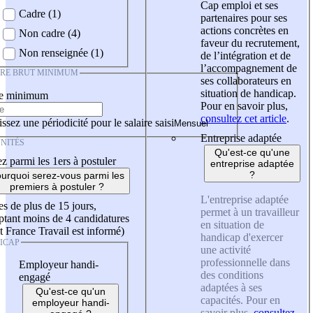
Cap emploi et ses
Cadre (1)
partenaires pour ses
actions concrètes en
Non cadre (4)
faveur du recrutement,
Non renseignée (1)
de l’intégration et de
l’accompagnement de
IRE BRUT MINIMUM
ses collaborateurs en
situation de handicap.
re minimum
Pour en savoir plus,
consultez cet article
.
ssez une périodicité pour le salaire saisi
Entreprise adaptée
NITÉS
Qu'est-ce qu'une
z parmi les 1ers à postuler
entreprise adaptée
?
urquoi serez-vous parmi les
premiers à postuler ?
L'entreprise adaptée
es de plus de 15 jours,
permet à un travailleur
tant moins de 4 candidatures
en situation de
t France Travail est informé)
handicap d'exercer
ICAP
une activité
professionnelle dans
Employeur handi-
des conditions
engagé
adaptées à ses
Qu'est-ce qu'un
capacités. Pour en
employeur handi-
savoir plus,
consultez