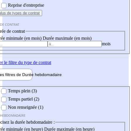
Reprise d'entreprise
plus
de types de contrat
 DE CONTRAT
ée de contrat
ée minimale (en mois)
Durée maximale (en mois)
mois
er
le filtre du type de contrat
les filtres de
Durée hebdo
madaire
 hebdomadaire
Temps plein (3)
Temps partiel (2)
Non renseignée (1)
 HEBDOMADAIRE
cisez la durée hebdomadaire :
ée minimale (en heure)
Durée maximale (en heure)