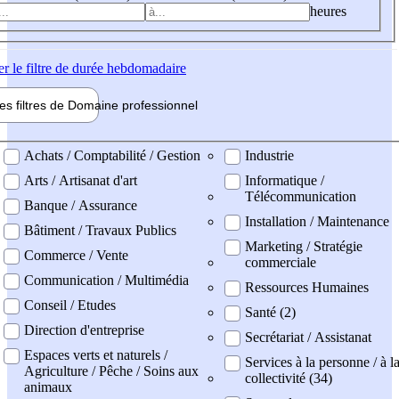
heures
er
le filtre de durée hebdomadaire
les filtres de
Domaine pro
fessionnel
ne professionel
Achats / Comptabilité / Gestion
Industrie
Arts / Artisanat d'art
Informatique /
Télécommunication
Banque / Assurance
Installation / Maintenance
Bâtiment / Travaux Publics
Marketing / Stratégie
Commerce / Vente
commerciale
Communication / Multimédia
Ressources Humaines
Conseil / Etudes
Santé (2)
Direction d'entreprise
Secrétariat / Assistanat
Espaces verts et naturels /
Services à la personne / à l
Agriculture / Pêche / Soins aux
collectivité (34)
animaux