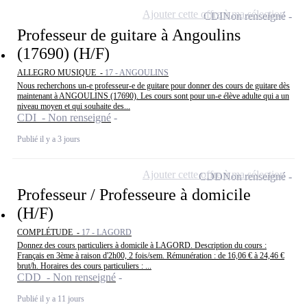
Ajouter cette offre à ma sélection
CDI
Non renseigné
Professeur de guitare à Angoulins
(17690) (H/F)
ALLEGRO MUSIQUE -
17 - ANGOULINS
Nous recherchons un-e professeur-e de guitare pour donner des cours de guitare dès
maintenant à ANGOULINS (17690). Les cours sont pour un-e élève adulte qui a un
niveau moyen et qui souhaite des...
CDI - Non renseigné
Publié il y a 3 jours
Ajouter cette offre à ma sélection
CDD
Non renseigné
Professeur / Professeure à domicile
(H/F)
COMPLÉTUDE -
17 - LAGORD
Donnez des cours particuliers à domicile à LAGORD. Description du cours :
Français en 3ème à raison d'2h00, 2 fois/sem. Rémunération : de 16,06 € à 24,46 €
brut/h. Horaires des cours particuliers : ...
CDD - Non renseigné
Publié il y a 11 jours