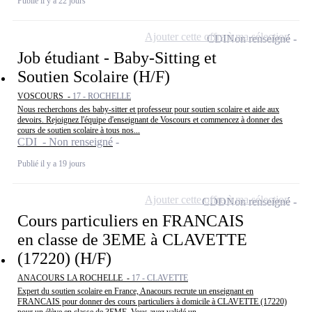
Publié il y a 22 jours
Ajouter cette offre à ma sélection
CDI
Non renseigné
Job étudiant - Baby-Sitting et
Soutien Scolaire (H/F)
VOSCOURS -
17 - ROCHELLE
Nous recherchons des baby-sitter et professeur pour soutien scolaire et aide aux
devoirs. Rejoignez l'équipe d'enseignant de Voscours et commencez à donner des
cours de soutien scolaire à tous nos...
CDI - Non renseigné
Publié il y a 19 jours
Ajouter cette offre à ma sélection
CDD
Non renseigné
Cours particuliers en FRANCAIS
en classe de 3EME à CLAVETTE
(17220) (H/F)
ANACOURS LA ROCHELLE -
17 - CLAVETTE
Expert du soutien scolaire en France, Anacours recrute un enseignant en
FRANCAIS pour donner des cours particuliers à domicile à CLAVETTE (17220)
pour un élève en classe de 3EME. Vous avez validé un...