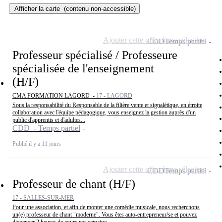
Afficher la carte
(contenu non-accessible)
Ajouter cette offre à ma sélection
CDD
Temps partiel
Professeur spécialisé / Professeure
spécialisée de l'enseignement
(H/F)
CMA FORMATION LAGORD -
17 - LAGORD
Sous la responsabilité du Responsable de la filière vente et signalétique, en étroite
collaboration avec l'équipe pédagogique, vous enseignez la gestion auprès d'un
public d'apprentis et d'adultes...
CDD - Temps partiel
Publié il y a 11 jours
Ajouter cette offre à ma sélection
CDD
Temps partiel
Professeur de chant (H/F)
17 - SALLES-SUR-MER
Pour une association, et afin de monter une comédie musicale, nous recherchons
un(e) professeur de chant "moderne". Vous êtes auto-entrepreneur/se et pouvez