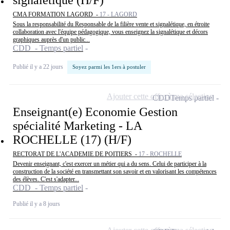
CMA FORMATION LAGORD -
17 - LAGORD
Sous la responsabilité du Responsable de la filière vente et signalétique, en étroite
collaboration avec l'équipe pédagogique, vous enseignez la signalétique et décors
graphiques auprès d'un public...
CDD - Temps partiel
Publié il y a 22 jours
Soyez parmi les 1ers à postuler
Ajouter cette offre à ma sélection
CDD
Temps partiel
Enseignant(e) Economie Gestion
spécialité Marketing - LA
ROCHELLE (17) (H/F)
RECTORAT DE L'ACADEMIE DE POITIERS -
17 - ROCHELLE
Devenir enseignant, c'est exercer un métier qui a du sens. Celui de participer à la
construction de la société en transmettant son savoir et en valorisant les compétences
des élèves. C'est s'adapter...
CDD - Temps partiel
Publié il y a 8 jours