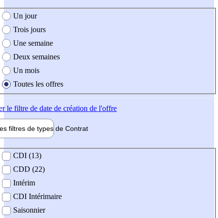
e création de l'offre
Un jour
Trois jours
Une semaine
Deux semaines
Un mois
Toutes les offres
er
le filtre de date de création de l'offre
les filtres de types de
Contrat
de contrat
CDI (13)
CDD (22)
Intérim
CDI Intérimaire
Saisonnier