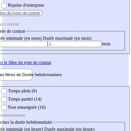
Reprise d'entreprise
plus
de types de contrat
 DE CONTRAT
ée de contrat
ée minimale (en mois)
Durée maximale (en mois)
mois
er
le filtre du type de contrat
les filtres de
Durée hebdo
madaire
 hebdomadaire
Temps plein (6)
Temps partiel (14)
Non renseignée (16)
 HEBDOMADAIRE
cisez la durée hebdomadaire :
ée minimale (en heure)
Durée maximale (en heure)