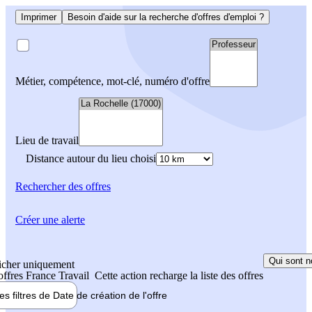
Imprimer
Besoin d'aide sur la recherche d'offres d'emploi ?
Métier, compétence, mot-clé, numéro d'offre
Lieu de travail
Distance autour du lieu choisi
Rechercher
des offres
Créer une alerte
Qui sont n
icher uniquement
 offres France Travail
Cette action recharge la liste des offres
les filtres de
Date de création
de l'offre