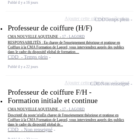
Publié il y a 16 jours
Ajouter cette offre à ma sélection
CDD
Temps plein
Professeur de coiffure (H/F)
CMA NOUVELLE AQUITAINE -
17 - LAGORD
RESPONSABILITÉS : En charge de l'enseignement théorique et pratique en
Coiffure à la CMA Formation de Lagord, vous interviendrez auprès des publics
dans le cadre du dispositif global de formation....
CDD - Temps plein
Publié il y a 22 jours
Ajouter cette offre à ma sélection
CDD
Non renseigné
Professeur de coiffure F/H -
Formation initiale et continue
CMA NOUVELLE AQUITAINE -
17 - LAGORD
Descriptif du poste:\n\nEn charge de l'enseignement théorique et pratique en
Coiffure à la CMA Formation de Lagord, vous interviendrez auprès des publics
dans le cadre du dispositif global de...
CDD - Non renseigné