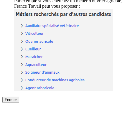
Par exemple si vous cherchez un métier d'ouvrier agricole,
France Travail peut vous proposer :
Fermer
Fermer
le détail de l'offre
/
Offre
sur