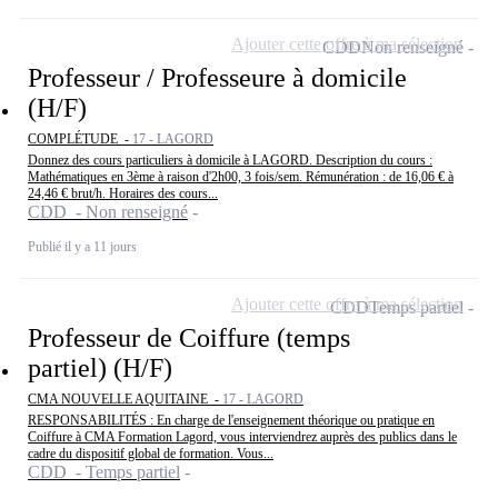
Ajouter cette offre à ma sélection
CDD
Non renseigné
Professeur / Professeure à domicile
(H/F)
COMPLÉTUDE -
17 - LAGORD
Donnez des cours particuliers à domicile à LAGORD. Description du cours :
Mathématiques en 3ème à raison d'2h00, 3 fois/sem. Rémunération : de 16,06 € à
24,46 € brut/h. Horaires des cours...
CDD - Non renseigné
Publié il y a 11 jours
Ajouter cette offre à ma sélection
CDD
Temps partiel
Professeur de Coiffure (temps
partiel) (H/F)
CMA NOUVELLE AQUITAINE -
17 - LAGORD
RESPONSABILITÉS : En charge de l'enseignement théorique ou pratique en
Coiffure à CMA Formation Lagord, vous interviendrez auprès des publics dans le
cadre du dispositif global de formation. Vous...
CDD - Temps partiel