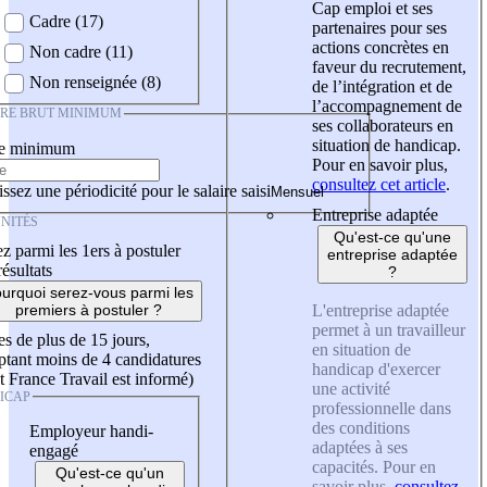
Cap emploi et ses
Cadre (17)
partenaires pour ses
actions concrètes en
Non cadre (11)
faveur du recrutement,
Non renseignée (8)
de l’intégration et de
l’accompagnement de
IRE BRUT MINIMUM
ses collaborateurs en
situation de handicap.
re minimum
Pour en savoir plus,
consultez cet article
.
ssez une périodicité pour le salaire saisi
Entreprise adaptée
NITÉS
Qu'est-ce qu'une
z parmi les 1ers à postuler
entreprise adaptée
résultats
?
urquoi serez-vous parmi les
L'entreprise adaptée
premiers à postuler ?
permet à un travailleur
es de plus de 15 jours,
en situation de
tant moins de 4 candidatures
handicap d'exercer
t France Travail est informé)
une activité
ICAP
professionnelle dans
des conditions
Employeur handi-
adaptées à ses
engagé
capacités. Pour en
Qu'est-ce qu'un
savoir plus,
consultez