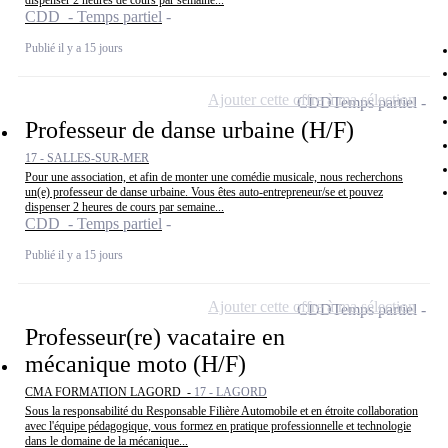
dispenser 2 heures de cours par semaine...
CDD - Temps partiel
Publié il y a 15 jours
Ajouter cette offre à ma sélection
CDD
Temps partiel
Professeur de danse urbaine (H/F)
17 - SALLES-SUR-MER
Pour une association, et afin de monter une comédie musicale, nous recherchons
un(e) professeur de danse urbaine. Vous êtes auto-entrepreneur/se et pouvez
dispenser 2 heures de cours par semaine...
CDD - Temps partiel
Publié il y a 15 jours
Ajouter cette offre à ma sélection
CDD
Temps partiel
Professeur(re) vacataire en
mécanique moto (H/F)
CMA FORMATION LAGORD -
17 - LAGORD
Sous la responsabilité du Responsable Filière Automobile et en étroite collaboration
avec l'équipe pédagogique, vous formez en pratique professionnelle et technologie
dans le domaine de la mécanique...