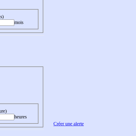
s)
mois
ure)
heures
Créer une alerte