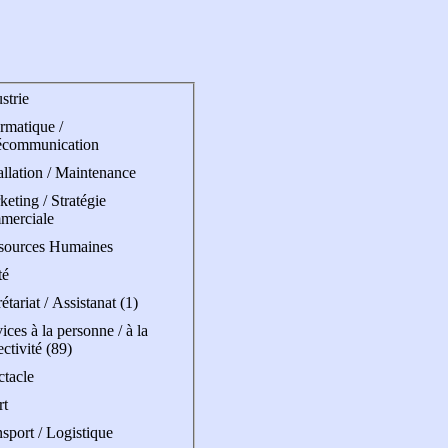
strie
rmatique /
écommunication
allation / Maintenance
eting / Stratégie
merciale
sources Humaines
té
étariat / Assistanat (1)
ices à la personne / à la
ectivité (89)
ctacle
rt
sport / Logistique