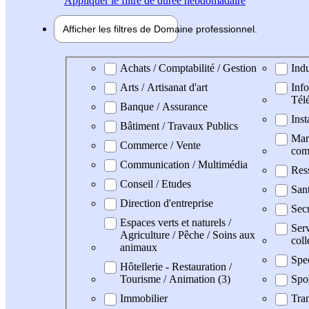
Appliquer
le filtre de durée hebdomadaire
Afficher les filtres de
Domaine pro
fessionnel
Domaine professionel
Achats / Comptabilité / Gestion
Indu
Arts / Artisanat d'art
Info
Tél
Banque / Assurance
Inst
Bâtiment / Travaux Publics
Mark
Commerce / Vente
com
Communication / Multimédia
Res
Conseil / Etudes
San
Direction d'entreprise
Secr
Espaces verts et naturels /
Serv
Agriculture / Pêche / Soins aux
coll
animaux
Spe
Hôtellerie - Restauration /
Tourisme / Animation (3)
Spo
Immobilier
Tran