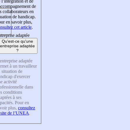
 l’intégration et de
’accompagnement de
s collaborateurs en
tuation de handicap.
ur en savoir plus,
nsultez cet article
.
treprise adaptée
Qu'est-ce qu'une
entreprise adaptée
?
entreprise adaptée
rmet à un travailleur
 situation de
ndicap d'exercer
e activité
ofessionnelle dans
s conditions
aptées à ses
pacités. Pour en
voir plus,
consultez
 site de l’UNEA
.