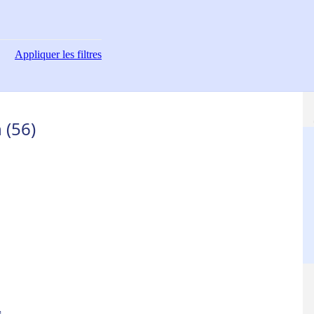
Appliquer
les filtres
 (56)