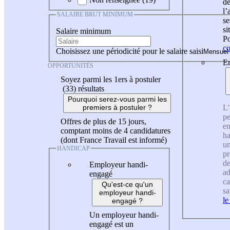
de
l
SALAIRE BRUT MINIMUM
se
si
Salaire minimum
Po
co
Choisissez une périodicité pour le salaire saisi
En
OPPORTUNITÉS
Soyez parmi les 1ers à postuler
(33)
résultats
Pourquoi serez-vous parmi les
L'
premiers à postuler ?
pe
Offres de plus de 15 jours,
en
comptant moins de 4 candidatures
ha
(dont France Travail est informé)
un
HANDICAP
pr
de
Employeur handi-
ad
engagé
ca
Qu'est-ce qu'un
sa
employeur handi-
le
engagé ?
Un employeur handi-
engagé est un