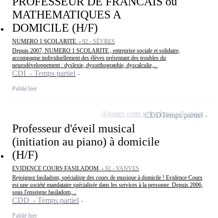
PROFESSEUR DE FRANCAIS ou
MATHEMATIQUES A
DOMICILE (H/F)
NUMERO 1 SCOLARITE -
92 - SÈVRES
Depuis 2007, NUMERO 1 SCOLARITE , entreprise sociale et solidaire,
accompagne individuellement des élèves présentant des troubles du
neurodéveloppement : dyslexie, dysorthographie, dyscalculie,...
CDI - Temps partiel
Publié hier
Ajouter cette offre à ma sélection
CDD
Temps partiel
Professeur d'éveil musical
(initiation au piano) à domicile
(H/F)
EVIDENCE COURS FASILADOM -
92 - VANVES
Rejoignez fasiladom, spécialiste des cours de musique à domicile ! Evidence Cours
est une société mandataire spécialisée dans les services à la personne. Depuis 2006,
sous l'enseigne fasiladom,...
CDD - Temps partiel
Publié hier