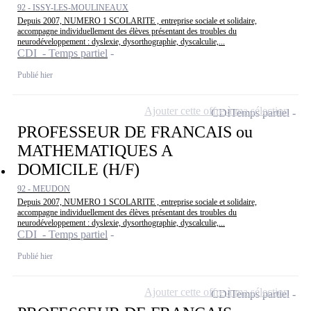
92 - ISSY-LES-MOULINEAUX
Depuis 2007, NUMERO 1 SCOLARITE , entreprise sociale et solidaire,
accompagne individuellement des élèves présentant des troubles du
neurodéveloppement : dyslexie, dysorthographie, dyscalculie,...
CDI - Temps partiel
Publié hier
Ajouter cette offre à ma sélection
CDI
Temps partiel
PROFESSEUR DE FRANCAIS ou
MATHEMATIQUES A
DOMICILE (H/F)
92 - MEUDON
Depuis 2007, NUMERO 1 SCOLARITE , entreprise sociale et solidaire,
accompagne individuellement des élèves présentant des troubles du
neurodéveloppement : dyslexie, dysorthographie, dyscalculie,...
CDI - Temps partiel
Publié hier
Ajouter cette offre à ma sélection
CDI
Temps partiel