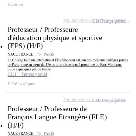
Publié hier
Ajouter cette offre à ma sélection
CDI
Temps partiel
Professeur / Professeure
d'éducation physique et sportive
(EPS) (H/F)
NACE FRANCE -
75 - PARIS
Le Collège bilingue international EIB Monceau est l'un des meilleurs collèges privés
de Paris, situé au cœur du 17ème arrondissement à proximité du Parc Monceau.
Situé à quelques pas de l'école...
CDI - Temps partiel
Publié il y a 2 jours
Ajouter cette offre à ma sélection
CDI
Temps partiel
Professeur / Professeure de
Français Langue Etrangère (FLE)
(H/F)
NACE FRANCE -
75 - PARIS