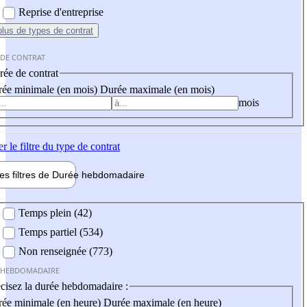
Reprise d'entreprise
plus
de types de contrat
 DE CONTRAT
ée de contrat
ée minimale (en mois)
Durée maximale (en mois)
mois
er
le filtre du type de contrat
les filtres de
Durée hebdo
madaire
 hebdomadaire
Temps plein (42)
Temps partiel (534)
Non renseignée (773)
 HEBDOMADAIRE
cisez la durée hebdomadaire :
ée minimale (en heure)
Durée maximale (en heure)