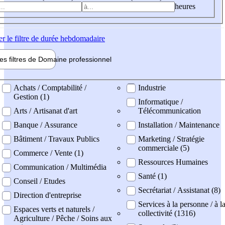
heures
er
le filtre de durée hebdomadaire
les filtres de
Domaine pro
fessionnel
ne professionel
Achats / Comptabilité /
Industrie
Gestion (1)
Informatique /
Arts / Artisanat d'art
Télécommunication
Banque / Assurance
Installation / Maintenance
Bâtiment / Travaux Publics
Marketing / Stratégie
commerciale (5)
Commerce / Vente (1)
Ressources Humaines
Communication / Multimédia
Santé (1)
Conseil / Etudes
Secrétariat / Assistanat (8)
Direction d'entreprise
Services à la personne / à l
Espaces verts et naturels /
collectivité (1316)
Agriculture / Pêche / Soins aux