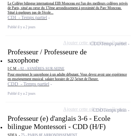
Le Collège bilingue international EIB Monceau est l'un des meilleurs collèges privés
de Paris, situé au cœur du 17ème arrondissement à proximité du Parc Monceau.
Situé à quelques pas de l'école...
CDI - Temps partiel
Publié il y a 2 jours
Ajouter cette offre à ma sélection
CDD
Temps partiel
Professeur / Professeure de
saxophone
I C M -
92 - ASNIÈRES-SUR-SEINE
Pour enseigner le saxophone à un adulte débutant. Vous devez avoir une expérience
en enseignement musical. salaire horaire de 22,5e/net de l'heure.
CDD - Temps partiel
Publié il y a 2 jours
Ajouter cette offre à ma sélection
CDD
Temps plein
Professeur (e) d'anglais 3-6 - Ecole
bilingue Montessori - CDD (H/F)
SDEA -
75 - PARIS 8E ARRONDISSEMENT