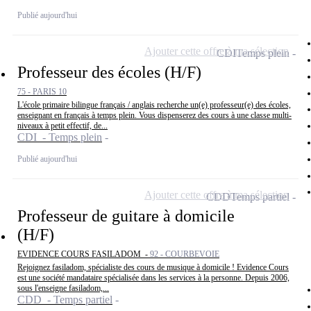
Publié aujourd'hui
Ajouter cette offre à ma sélection
CDI
Temps plein
Professeur des écoles (H/F)
75 - PARIS 10
L'école primaire bilingue français / anglais recherche un(e) professeur(e) des écoles,
enseignant en français à temps plein. Vous dispenserez des cours à une classe multi-
niveaux à petit effectif, de...
CDI - Temps plein
Publié aujourd'hui
Ajouter cette offre à ma sélection
CDD
Temps partiel
Professeur de guitare à domicile
(H/F)
EVIDENCE COURS FASILADOM -
92 - COURBEVOIE
Rejoignez fasiladom, spécialiste des cours de musique à domicile ! Evidence Cours
est une société mandataire spécialisée dans les services à la personne. Depuis 2006,
sous l'enseigne fasiladom,...
CDD - Temps partiel