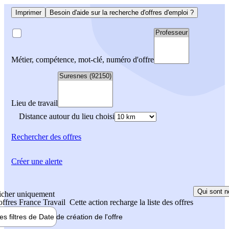
Imprimer
Besoin d'aide sur la recherche d'offres d'emploi ?
Métier, compétence, mot-clé, numéro d'offre
Lieu de travail
Distance autour du lieu choisi
Rechercher
des offres
Créer une alerte
Qui sont n
icher uniquement
 offres France Travail
Cette action recharge la liste des offres
les filtres de
Date de création
de l'offre