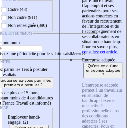
IFICATION
par France travail,
Cap emploi et ses
Cadre (48)
partenaires pour ses
actions concrètes en
Non cadre (911)
faveur du recrutement,
Non renseignée (390)
de l’intégration et de
l’accompagnement de
IRE BRUT MINIMUM
ses collaborateurs en
situation de handicap.
re minimum
Pour en savoir plus,
consultez cet article
.
ssez une périodicité pour le salaire saisi
Entreprise adaptée
NITÉS
Qu'est-ce qu'une
z parmi les 1ers à postuler
entreprise adaptée
)
résultats
?
urquoi serez-vous parmi les
L'entreprise adaptée
premiers à postuler ?
permet à un travailleur
es de plus de 15 jours,
en situation de
tant moins de 4 candidatures
handicap d'exercer
t France Travail est informé)
une activité
ICAP
professionnelle dans
des conditions
Employeur handi-
adaptées à ses
engagé (2)
capacités. Pour en
Qu'est-ce qu'un