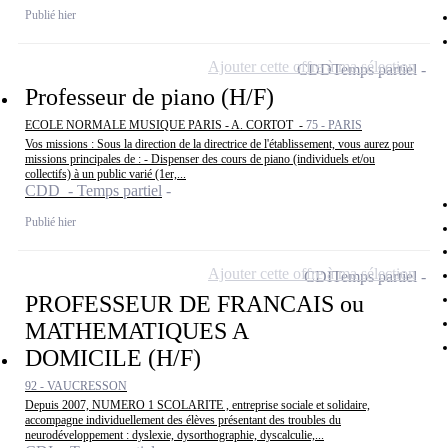
Publié hier
Ajouter cette offre à ma sélection
CDD
Temps partiel
Professeur de piano (H/F)
ECOLE NORMALE MUSIQUE PARIS - A. CORTOT -
75 - PARIS
Vos missions : Sous la direction de la directrice de l'établissement, vous aurez pour
missions principales de : - Dispenser des cours de piano (individuels et/ou
collectifs) à un public varié (1er,...
CDD - Temps partiel
Publié hier
Ajouter cette offre à ma sélection
CDI
Temps partiel
PROFESSEUR DE FRANCAIS ou
MATHEMATIQUES A
DOMICILE (H/F)
92 - VAUCRESSON
Depuis 2007, NUMERO 1 SCOLARITE , entreprise sociale et solidaire,
accompagne individuellement des élèves présentant des troubles du
neurodéveloppement : dyslexie, dysorthographie, dyscalculie,...