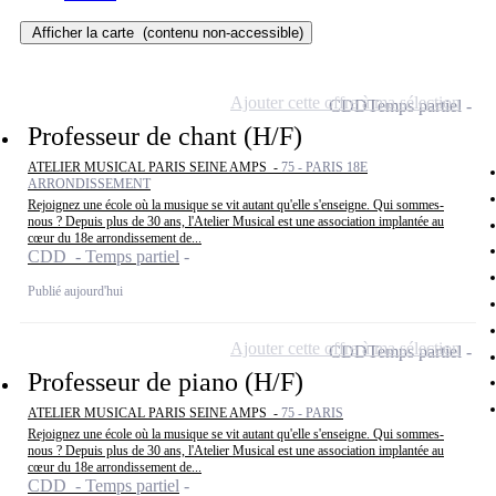
Afficher la carte
(contenu non-accessible)
Ajouter cette offre à ma sélection
CDD
Temps partiel
Professeur de chant (H/F)
ATELIER MUSICAL PARIS SEINE AMPS -
75 - PARIS 18E
ARRONDISSEMENT
Rejoignez une école où la musique se vit autant qu'elle s'enseigne. Qui sommes-
nous ? Depuis plus de 30 ans, l'Atelier Musical est une association implantée au
cœur du 18e arrondissement de...
CDD - Temps partiel
Publié aujourd'hui
Ajouter cette offre à ma sélection
CDD
Temps partiel
Professeur de piano (H/F)
ATELIER MUSICAL PARIS SEINE AMPS -
75 - PARIS
Rejoignez une école où la musique se vit autant qu'elle s'enseigne. Qui sommes-
nous ? Depuis plus de 30 ans, l'Atelier Musical est une association implantée au
cœur du 18e arrondissement de...
CDD - Temps partiel