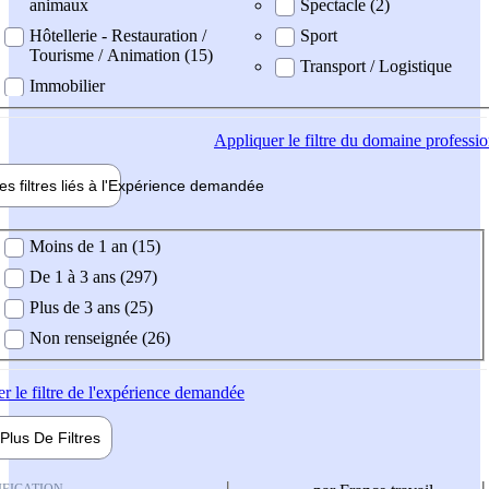
animaux
Spectacle (2)
Hôtellerie - Restauration /
Sport
Tourisme / Animation (15)
Transport / Logistique
Immobilier
Appliquer
le filtre du domaine professi
es filtres liés à l'
Expérience
demandée
ience demandée
Moins de 1 an (15)
De 1 à 3 ans (297)
Plus de 3 ans (25)
Non renseignée (26)
er
le filtre de l'expérience demandée
Plus De
Filtres