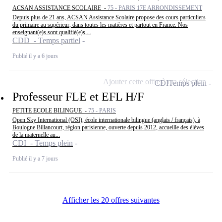
ACSAN ASSISTANCE SCOLAIRE -
75 - PARIS 17E ARRONDISSEMENT
Depuis plus de 21 ans, ACSAN Assistance Scolaire propose des cours particuliers
du primaire au supérieur, dans toutes les matières et partout en France. Nos
enseignant(e)s sont qualifié(e)s,...
CDD - Temps partiel
Publié il y a 6 jours
Ajouter cette offre à ma sélection
CDI
Temps plein
Professeur FLE et EFL H/F
PETITE ECOLE BILINGUE -
75 - PARIS
Open Sky International (OSI), école internationale bilingue (anglais / français), à
Boulogne Billancourt, région parisienne, ouverte depuis 2012, accueille des élèves
de la maternelle au...
CDI - Temps plein
Publié il y a 7 jours
Afficher les 20 offres suivantes