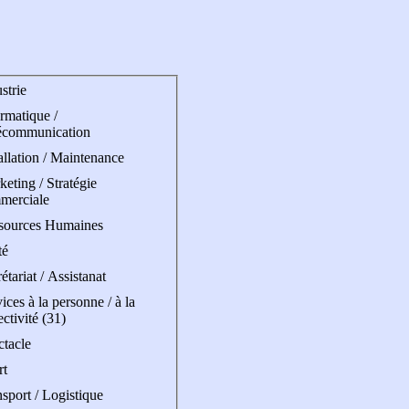
strie
rmatique /
écommunication
allation / Maintenance
eting / Stratégie
merciale
sources Humaines
té
étariat / Assistanat
ices à la personne / à la
ectivité (31)
ctacle
rt
sport / Logistique