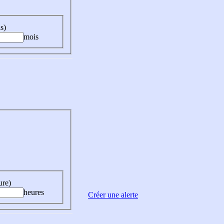
s)
mois
ure)
heures
Créer une alerte