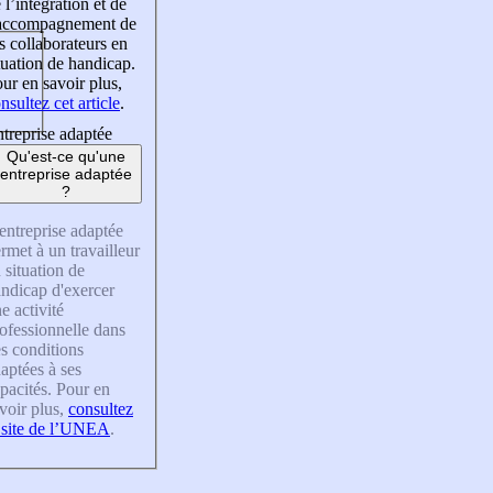
 l’intégration et de
’accompagnement de
s collaborateurs en
tuation de handicap.
ur en savoir plus,
nsultez cet article
.
treprise adaptée
Qu'est-ce qu'une
entreprise adaptée
?
entreprise adaptée
rmet à un travailleur
 situation de
ndicap d'exercer
e activité
ofessionnelle dans
s conditions
aptées à ses
pacités. Pour en
voir plus,
consultez
 site de l’UNEA
.