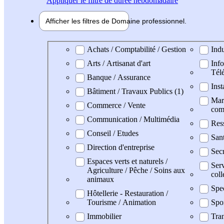
Appliquer
le filtre de durée hebdomadaire
Afficher les filtres de
Domaine pro
fessionnel
Domaine professionel
Achats / Comptabilité / Gestion
Indu
Arts / Artisanat d'art
Info
Tél
Banque / Assurance
Inst
Bâtiment / Travaux Publics (1)
Mark
Commerce / Vente
com
Communication / Multimédia
Res
Conseil / Etudes
San
Direction d'entreprise
Secr
Espaces verts et naturels /
Serv
Agriculture / Pêche / Soins aux
coll
animaux
Spe
Hôtellerie - Restauration /
Tourisme / Animation
Spo
Immobilier
Tran