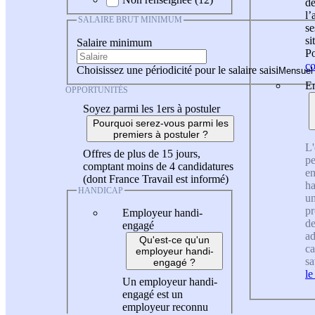
de
l
SALAIRE BRUT MINIMUM
se
si
Salaire minimum
Po
co
Choisissez une périodicité pour le salaire saisi
En
OPPORTUNITÉS
Soyez parmi les 1ers à postuler
Pourquoi serez-vous parmi les
premiers à postuler ?
L'
Offres de plus de 15 jours,
pe
comptant moins de 4 candidatures
en
(dont France Travail est informé)
ha
HANDICAP
un
pr
Employeur handi-
de
engagé
ad
Qu'est-ce qu'un
ca
employeur handi-
sa
engagé ?
le
Un employeur handi-
engagé est un
employeur reconnu