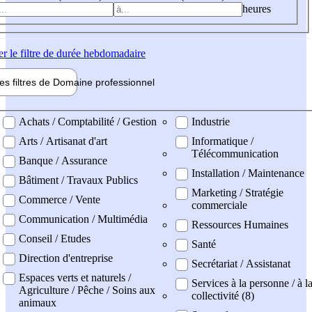
heures
er
le filtre de durée hebdomadaire
les filtres de
Domaine pro
fessionnel
ne professionel
Achats / Comptabilité / Gestion
Industrie
Arts / Artisanat d'art
Informatique /
Télécommunication
Banque / Assurance
Installation / Maintenance
Bâtiment / Travaux Publics
Marketing / Stratégie
Commerce / Vente
commerciale
Communication / Multimédia
Ressources Humaines
Conseil / Etudes
Santé
Direction d'entreprise
Secrétariat / Assistanat
Espaces verts et naturels /
Services à la personne / à l
Agriculture / Pêche / Soins aux
collectivité (8)
animaux