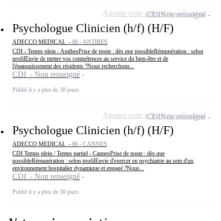
Ajouter cette offre à ma sélection
CDI
Non renseigné
Psychologue Clinicien (h/f) (H/F)
ADECCO MEDICAL -
06 - ANTIBES
CDI - Temps plein - AntibesPrise de poste : dès que possibleRémunération : selon
profilEnvie de mettre vos compétences au service du bien-être et de
l'épanouissement des résidents ?Nous recherchons...
CDI - Non renseigné
Publié il y a plus de 30 jours
Ajouter cette offre à ma sélection
CDI
Non renseigné
Psychologue Clinicien (h/f) (H/F)
ADECCO MEDICAL -
06 - CANNES
CDI Temps plein / Temps partiel - CannesPrise de poste : dès que
possibleRémunération : selon profilEnvie d'exercer en psychiatrie au sein d'un
environnement hospitalier dynamique et engagé ?Nous...
CDI - Non renseigné
Publié il y a plus de 30 jours