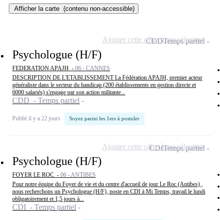
Afficher la carte
(contenu non-accessible)
Ajouter cette offre à ma sélection
CDD
Temps partiel
Psychologue (H/F)
FEDERATION APAJH -
06 - CANNES
DESCRIPTION DE L'ETABLISSEMENT La Fédération APAJH, premier acteur
généraliste dans le secteur du handicap (200 établissements en gestion directe et
6000 salariés) s'engage par son action militante...
CDD - Temps partiel
Publié il y a 22 jours
Soyez parmi les 1ers à postuler
Ajouter cette offre à ma sélection
CDI
Temps partiel
Psychologue (H/F)
FOYER LE ROC -
06 - ANTIBES
Pour notre équipe du Foyer de vie et du centre d'accueil de jour Le Roc (Antibes) ,
nous recherchons un Psychologue (H/F), poste en CDI à Mi Temps, travail le lundi
obligatoirement et 1,5 jours à...
CDI - Temps partiel