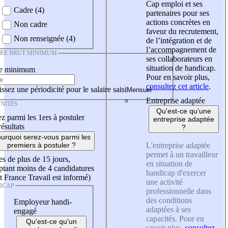
Cap emploi et ses
Cadre (4)
partenaires pour ses
actions concrètes en
Non cadre
faveur du recrutement,
Non renseignée (4)
de l’intégration et de
l’accompagnement de
IRE BRUT MINIMUM
ses collaborateurs en
situation de handicap.
re minimum
Pour en savoir plus,
consultez cet article
.
ssez une périodicité pour le salaire saisi
Entreprise adaptée
NITÉS
Qu'est-ce qu'une
z parmi les 1ers à postuler
entreprise adaptée
résultats
?
urquoi serez-vous parmi les
L'entreprise adaptée
premiers à postuler ?
permet à un travailleur
es de plus de 15 jours,
en situation de
tant moins de 4 candidatures
handicap d'exercer
t France Travail est informé)
une activité
ICAP
professionnelle dans
des conditions
Employeur handi-
adaptées à ses
engagé
capacités. Pour en
Qu'est-ce qu'un
savoir plus,
consultez