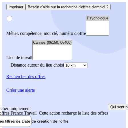
Imprimer
Besoin d'aide sur la recherche d'offres d'emploi ?
Métier, compétence, mot-clé, numéro d'offre
Lieu de travail
Distance autour du lieu choisi
Rechercher
des offres
Créer une alerte
Qui sont n
icher uniquement
 offres France Travail
Cette action recharge la liste des offres
les filtres de
Date de création
de l'offre