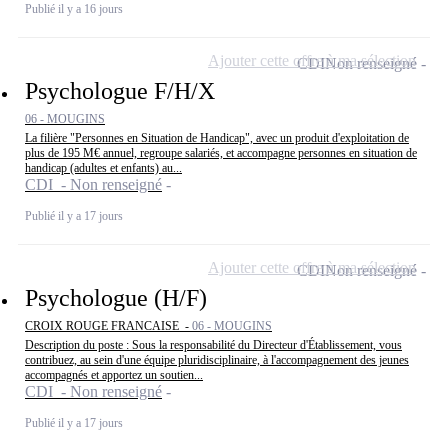
Publié il y a 16 jours
Ajouter cette offre à ma sélection
CDI
Non renseigné
Psychologue F/H/X
06 - MOUGINS
La filière "Personnes en Situation de Handicap", avec un produit d'exploitation de
plus de 195 M€ annuel, regroupe salariés, et accompagne personnes en situation de
handicap (adultes et enfants) au...
CDI - Non renseigné
Publié il y a 17 jours
Ajouter cette offre à ma sélection
CDI
Non renseigné
Psychologue (H/F)
CROIX ROUGE FRANCAISE -
06 - MOUGINS
Description du poste : Sous la responsabilité du Directeur d'Établissement, vous
contribuez, au sein d'une équipe pluridisciplinaire, à l'accompagnement des jeunes
accompagnés et apportez un soutien...
CDI - Non renseigné
Publié il y a 17 jours