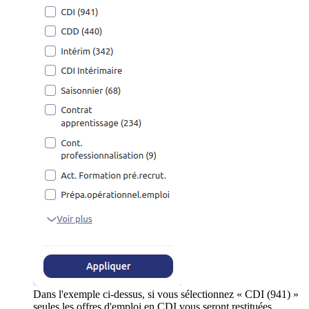
Dans l'exemple ci-dessus, si vous sélectionnez « CDI (941) »
seules les offres d'emploi en CDI vous seront restituées.