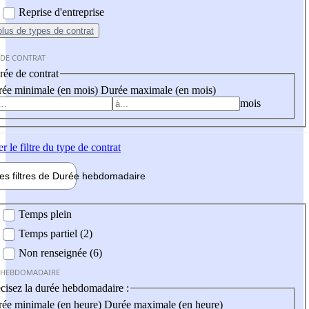
Reprise d'entreprise
plus
de types de contrat
 DE CONTRAT
ée de contrat
ée minimale (en mois)
Durée maximale (en mois)
mois
er
le filtre du type de contrat
les filtres de
Durée hebdo
madaire
 hebdomadaire
Temps plein
Temps partiel (2)
Non renseignée (6)
 HEBDOMADAIRE
cisez la durée hebdomadaire :
ée minimale (en heure)
Durée maximale (en heure)