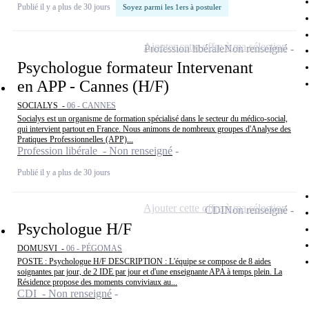
Publié il y a plus de 30 jours
Soyez parmi les 1ers à postuler
Ajouter cette offre à ma sélection
Profession libérale
Non renseigné
Psychologue formateur Intervenant
en APP - Cannes (H/F)
SOCIALYS -
06 - CANNES
Socialys est un organisme de formation spécialisé dans le secteur du médico-social,
qui intervient partout en France. Nous animons de nombreux groupes d'Analyse des
Pratiques Professionnelles (APP)...
Profession libérale - Non renseigné
Publié il y a plus de 30 jours
Ajouter cette offre à ma sélection
CDI
Non renseigné
Psychologue H/F
DOMUSVI -
06 - PÉGOMAS
POSTE : Psychologue H/F DESCRIPTION : L'équipe se compose de 8 aides
soignantes par jour, de 2 IDE par jour et d'une enseignante APA à temps plein. La
Résidence propose des moments conviviaux au...
CDI - Non renseigné