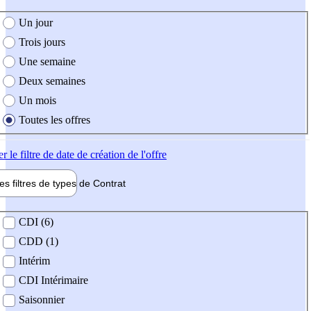
e création de l'offre
Un jour
Trois jours
Une semaine
Deux semaines
Un mois
Toutes les offres
er
le filtre de date de création de l'offre
les filtres de types de
Contrat
de contrat
CDI (6)
CDD (1)
Intérim
CDI Intérimaire
Saisonnier