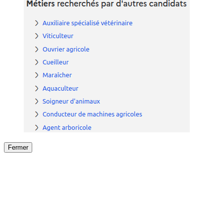
Fermer
Fermer
le détail de l'offre
/
Offre
sur
Offre précéden