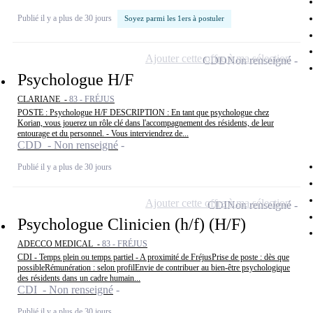
Publié il y a plus de 30 jours
Soyez parmi les 1ers à postuler
Ajouter cette offre à ma sélection
CDD
Non renseigné
Psychologue H/F
CLARIANE -
83 - FRÉJUS
POSTE : Psychologue H/F DESCRIPTION : En tant que psychologue chez
Korian, vous jouerez un rôle clé dans l'accompagnement des résidents, de leur
entourage et du personnel. - Vous interviendrez de...
CDD - Non renseigné
Publié il y a plus de 30 jours
Ajouter cette offre à ma sélection
CDI
Non renseigné
Psychologue Clinicien (h/f) (H/F)
ADECCO MEDICAL -
83 - FRÉJUS
CDI - Temps plein ou temps partiel - A proximité de FréjusPrise de poste : dès que
possibleRémunération : selon profilEnvie de contribuer au bien-être psychologique
des résidents dans un cadre humain...
CDI - Non renseigné
Publié il y a plus de 30 jours