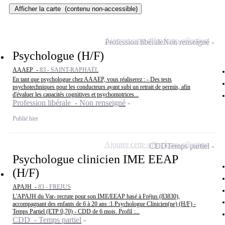
Afficher la carte
(contenu non-accessible)
Ajouter cette offre à ma sélection
Profession libérale
Non renseigné
Psychologue (H/F)
AAAEP -
83 - SAINT-RAPHAËL
En tant que psychologue chez AAAEP, vous réaliserez : - Des tests
psychotechniques pour les conducteurs ayant subi un retrait de permis, afin
d'évaluer les capacités cognitives et psychomotrices...
Profession libérale - Non renseigné
Publié hier
Ajouter cette offre à ma sélection
CDD
Temps partiel
Psychologue clinicien IME EEAP
(H/F)
APAJH -
83 - FREJUS
L'APAJH du Var- recrute pour son IME/EEAP basé à Fréjus (83830),
accompagnant des enfants de 6 à 20 ans :1 Psychologue Clinicien(ne) (H/F) -
Temps Partiel (ETP 0,70) - CDD de 6 mois. Profil :...
CDD - Temps partiel