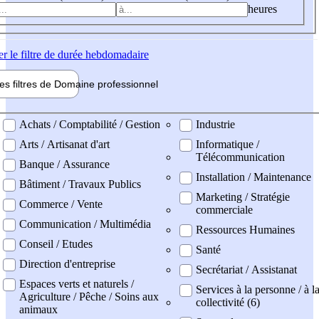
heures
er
le filtre de durée hebdomadaire
les filtres de
Domaine pro
fessionnel
ne professionel
Achats / Comptabilité / Gestion
Industrie
Arts / Artisanat d'art
Informatique /
Télécommunication
Banque / Assurance
Installation / Maintenance
Bâtiment / Travaux Publics
Marketing / Stratégie
Commerce / Vente
commerciale
Communication / Multimédia
Ressources Humaines
Conseil / Etudes
Santé
Direction d'entreprise
Secrétariat / Assistanat
Espaces verts et naturels /
Services à la personne / à l
Agriculture / Pêche / Soins aux
collectivité (6)
animaux