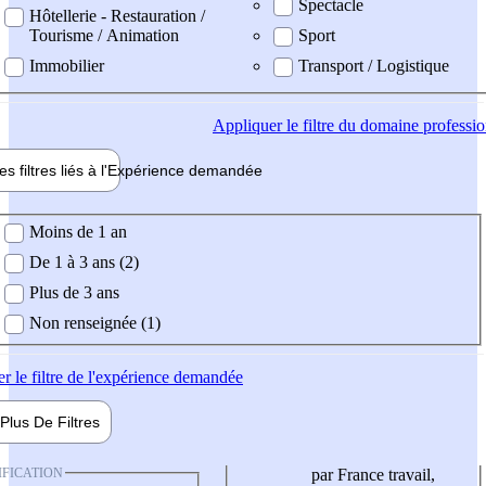
Spectacle
Hôtellerie - Restauration /
Tourisme / Animation
Sport
Immobilier
Transport / Logistique
Appliquer
le filtre du domaine professi
es filtres liés à l'
Expérience
demandée
ience demandée
Moins de 1 an
De 1 à 3 ans (2)
Plus de 3 ans
Non renseignée (1)
er
le filtre de l'expérience demandée
Plus De
Filtres
IFICATION
par France travail,