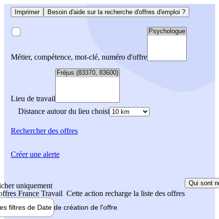
Imprimer
Besoin d'aide sur la recherche d'offres d'emploi ?
Métier, compétence, mot-clé, numéro d'offre
Lieu de travail
Distance autour du lieu choisi
Rechercher
des offres
Créer une alerte
Qui sont n
icher uniquement
 offres France Travail
Cette action recharge la liste des offres
les filtres de
Date de création
de l'offre