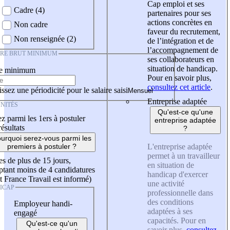
Cap emploi et ses
Cadre (4)
partenaires pour ses
actions concrètes en
Non cadre
faveur du recrutement,
Non renseignée (2)
de l’intégration et de
l’accompagnement de
IRE BRUT MINIMUM
ses collaborateurs en
situation de handicap.
re minimum
Pour en savoir plus,
consultez cet article
.
ssez une périodicité pour le salaire saisi
Entreprise adaptée
NITÉS
Qu'est-ce qu'une
z parmi les 1ers à postuler
entreprise adaptée
résultats
?
urquoi serez-vous parmi les
L'entreprise adaptée
premiers à postuler ?
permet à un travailleur
es de plus de 15 jours,
en situation de
tant moins de 4 candidatures
handicap d'exercer
t France Travail est informé)
une activité
ICAP
professionnelle dans
des conditions
Employeur handi-
adaptées à ses
engagé
capacités. Pour en
Qu'est-ce qu'un
savoir plus,
consultez