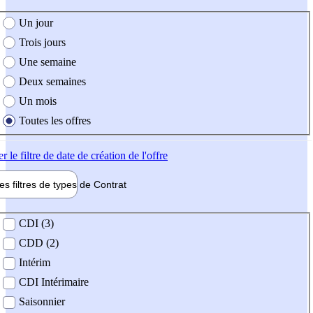
e création de l'offre
Un jour
Trois jours
Une semaine
Deux semaines
Un mois
Toutes les offres
er
le filtre de date de création de l'offre
les filtres de types de
Contrat
de contrat
CDI (3)
CDD (2)
Intérim
CDI Intérimaire
Saisonnier