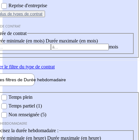
Reprise d'entreprise
plus
de types de contrat
 DE CONTRAT
ée de contrat
ée minimale (en mois)
Durée maximale (en mois)
mois
er
le filtre du type de contrat
les filtres de
Durée hebdo
madaire
 hebdomadaire
Temps plein
Temps partiel (1)
Non renseignée (5)
 HEBDOMADAIRE
cisez la durée hebdomadaire :
ée minimale (en heure)
Durée maximale (en heure)