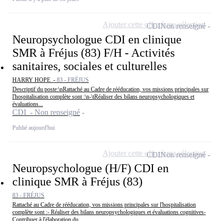
Ajouter cette offre à ma sélection
CDI
Non renseigné
Neuropsychologue CDI en clinique
SMR à Fréjus (83) F/H - Activités
sanitaires, sociales et culturelles
HARRY HOPE -
83 - FRÉJUS
Descriptif du poste:\nRattaché au Cadre de rééducation, vos missions principales sur
l'hospitalisation complète sont :\n-\tRéaliser des bilans neuropsychologiques et
évaluations...
CDI - Non renseigné
Publié aujourd'hui
Ajouter cette offre à ma sélection
CDI
Non renseigné
Neuropsychologue (H/F) CDI en
clinique SMR à Fréjus (83)
83 - FRÉJUS
Rattaché au Cadre de rééducation, vos missions principales sur l'hospitalisation
complète sont :- Réaliser des bilans neuropsychologiques et évaluations cognitives-
Contribuer à l'élaboration du...