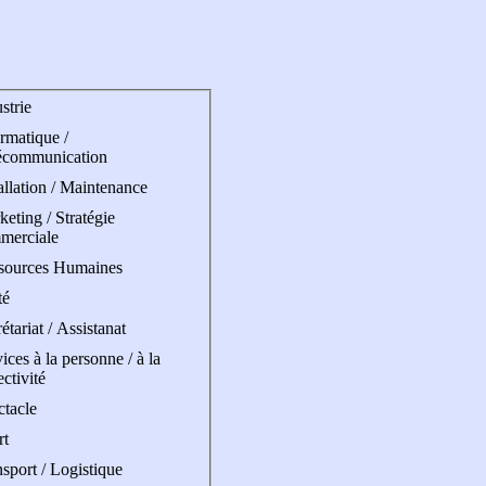
strie
rmatique /
écommunication
allation / Maintenance
eting / Stratégie
merciale
sources Humaines
té
étariat / Assistanat
ices à la personne / à la
ectivité
ctacle
rt
sport / Logistique