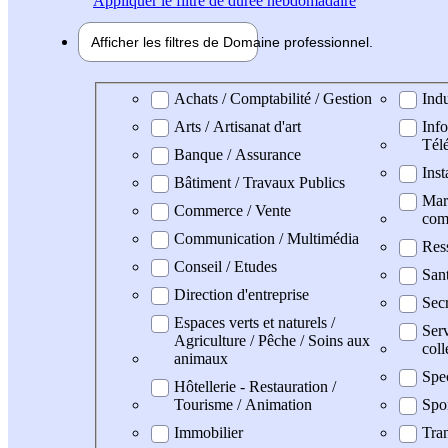
Appliquer
le filtre de durée hebdomadaire
Afficher les filtres de
Domaine pro
fessionnel
Domaine professionel
Achats / Comptabilité / Gestion
Indu
Arts / Artisanat d'art
Info
Tél
Banque / Assurance
Inst
Bâtiment / Travaux Publics
Mark
Commerce / Vente
com
Communication / Multimédia
Res
Conseil / Etudes
San
Direction d'entreprise
Secr
Espaces verts et naturels /
Serv
Agriculture / Pêche / Soins aux
coll
animaux
Spe
Hôtellerie - Restauration /
Tourisme / Animation
Spo
Immobilier
Tran