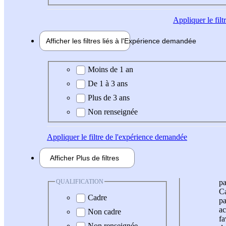
Appliquer
le fil
Afficher les filtres liés à l'
Expérience
demandée
Expérience demandée
Moins de 1 an
De 1 à 3 ans
Plus de 3 ans
Non renseignée
Appliquer
le filtre de l'expérience demandée
Afficher
Plus de
filtres
QUALIFICATION
pa
Ca
Cadre
pa
ac
Non cadre
fa
Non renseignée