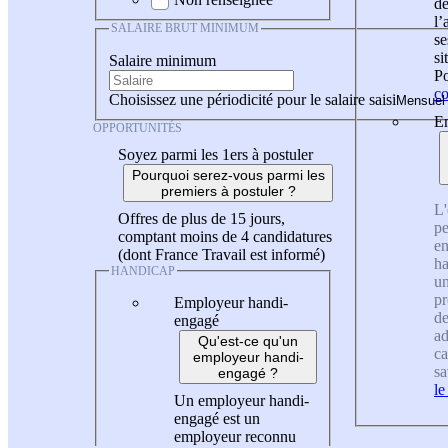
de
l
SALAIRE BRUT MINIMUM
se
si
Salaire minimum
Po
co
Choisissez une périodicité pour le salaire saisi
En
OPPORTUNITÉS
Soyez parmi les 1ers à postuler
Pourquoi serez-vous parmi les
premiers à postuler ?
L'
Offres de plus de 15 jours,
pe
comptant moins de 4 candidatures
en
(dont France Travail est informé)
ha
HANDICAP
un
pr
Employeur handi-
de
engagé
ad
Qu'est-ce qu'un
ca
employeur handi-
sa
engagé ?
le
Un employeur handi-
engagé est un
employeur reconnu