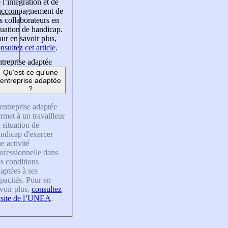
 l’intégration et de
’accompagnement de
s collaborateurs en
tuation de handicap.
ur en savoir plus,
nsultez cet article
.
treprise adaptée
Qu'est-ce qu'une
entreprise adaptée
?
entreprise adaptée
rmet à un travailleur
 situation de
ndicap d'exercer
e activité
ofessionnelle dans
s conditions
aptées à ses
pacités. Pour en
voir plus,
consultez
 site de l’UNEA
.