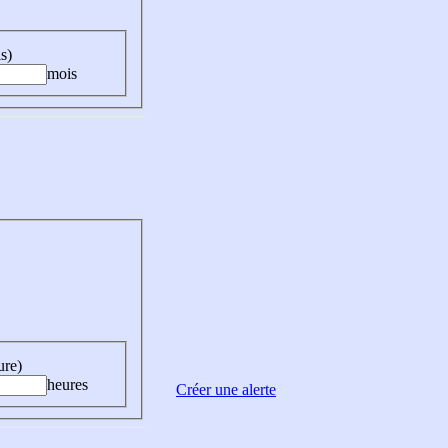
s)
mois
ure)
heures
Créer une alerte