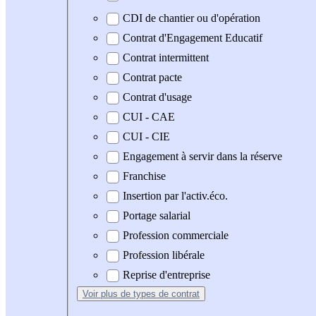
CDI de chantier ou d'opération
Contrat d'Engagement Educatif
Contrat intermittent
Contrat pacte
Contrat d'usage
CUI - CAE
CUI - CIE
Engagement à servir dans la réserve
Franchise
Insertion par l'activ.éco.
Portage salarial
Profession commerciale
Profession libérale
Reprise d'entreprise
Voir plus
de types de contrat