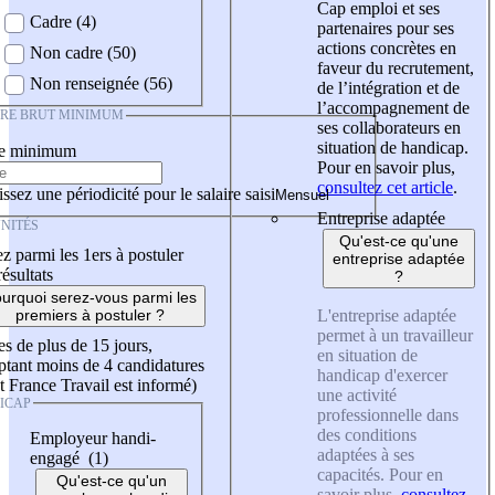
Cap emploi et ses
Cadre (4)
partenaires pour ses
actions concrètes en
Non cadre (50)
faveur du recrutement,
Non renseignée (56)
de l’intégration et de
l’accompagnement de
IRE BRUT MINIMUM
ses collaborateurs en
situation de handicap.
re minimum
Pour en savoir plus,
consultez cet article
.
ssez une périodicité pour le salaire saisi
Entreprise adaptée
NITÉS
Qu'est-ce qu'une
z parmi les 1ers à postuler
entreprise adaptée
résultats
?
urquoi serez-vous parmi les
L'entreprise adaptée
premiers à postuler ?
permet à un travailleur
es de plus de 15 jours,
en situation de
tant moins de 4 candidatures
handicap d'exercer
t France Travail est informé)
une activité
ICAP
professionnelle dans
des conditions
Employeur handi-
adaptées à ses
engagé (1)
capacités. Pour en
Qu'est-ce qu'un
savoir plus,
consultez