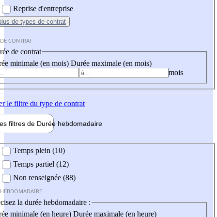
Reprise d'entreprise
plus
de types de contrat
 DE CONTRAT
ée de contrat
ée minimale (en mois)
Durée maximale (en mois)
mois
er
le filtre du type de contrat
les filtres de
Durée hebdo
madaire
 hebdomadaire
Temps plein (10)
Temps partiel (12)
Non renseignée (88)
 HEBDOMADAIRE
cisez la durée hebdomadaire :
ée minimale (en heure)
Durée maximale (en heure)