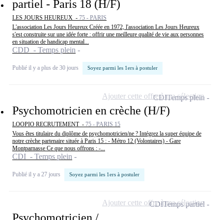
partiel - Paris 18 (H/F)
LES JOURS HEUREUX -
75 - PARIS
L'association Les Jours Heureux Créée en 1972, l'association Les Jours Heureux
s'est construite sur une idée forte : offrir une meilleure qualité de vie aux personnes
en situation de handicap mental...
CDD - Temps plein
Publié il y a plus de 30 jours
Soyez parmi les 1ers à postuler
Ajouter cette offre à ma sélection
CDI
Temps plein
Psychomotricien en crèche (H/F)
LOOPIO RECRUTEMENT -
75 - PARIS 15
Vous êtes titulaire du diplôme de psychomotricien/ne ? Intégrez la super équipe de
notre crèche partenaire située à Paris 15 : - Métro 12 (Volontaires) - Gare
Montparnasse Ce que nous offrons : -...
CDI - Temps plein
Publié il y a 27 jours
Soyez parmi les 1ers à postuler
Ajouter cette offre à ma sélection
CDI
Temps partiel
Psychomotricien /