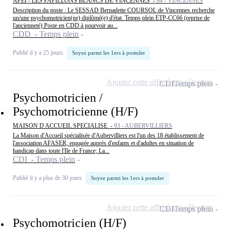
APEI - LES PAPILLONS BLANCS DE VINCENNES -
94 - VINCENNES
Description du poste : Le SESSAD Bernadette COURSOL de Vincennes recherche
un/une psychomotricien(ne) diplômé(e) d'état. Temps plein ETP-CC66 (reprise de
l'ancienneté) Poste en CDD à pourvoir au...
CDD - Temps plein
Publié il y a 25 jours
Soyez parmi les 1ers à postuler
Ajouter cette offre à ma sélection
CDI
Temps plein
Psychomotricien /
Psychomotricienne (H/F)
MAISON D ACCUEIL SPECIALISE -
93 - AUBERVILLIERS
La Maison d'Accueil spécialisée d'Aubervilliers est l'un des 18 établissement de
l'association AFASER, engagée auprès d'enfants et d'adultes en situation de
handicap dans toute l'Ile de France; La...
CDI - Temps plein
Publié il y a plus de 30 jours
Soyez parmi les 1ers à postuler
Ajouter cette offre à ma sélection
CDI
Temps plein
Psychomotricien (H/F)