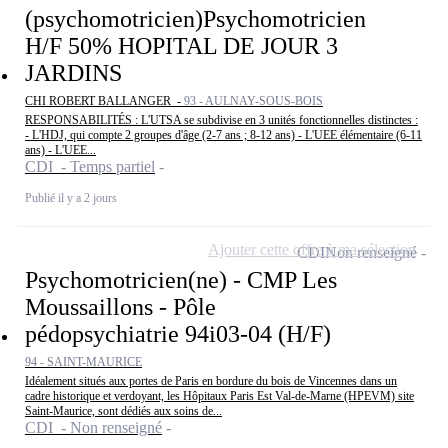
(psychomotricien)Psychomotricien
H/F 50% HOPITAL DE JOUR 3
JARDINS
CHI ROBERT BALLANGER -
93 - AULNAY-SOUS-BOIS
RESPONSABILITÉS : L'UTSA se subdivise en 3 unités fonctionnelles distinctes :
- L'HDJ, qui compte 2 groupes d'âge (2-7 ans ; 8-12 ans) - L'UEE élémentaire (6-11
ans) - L'UEE...
CDI - Temps partiel
Publié il y a 2 jours
Ajouter cette offre à ma sélection
CDI
Non renseigné
Psychomotricien(ne) - CMP Les
Moussaillons - Pôle
pédopsychiatrie 94i03-04 (H/F)
94 - SAINT-MAURICE
Idéalement situés aux portes de Paris en bordure du bois de Vincennes dans un
cadre historique et verdoyant, les Hôpitaux Paris Est Val-de-Marne (HPEVM) site
Saint-Maurice, sont dédiés aux soins de...
CDI - Non renseigné