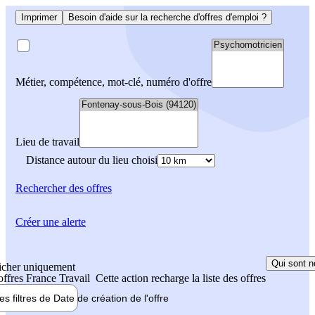
Imprimer
Besoin d'aide sur la recherche d'offres d'emploi ?
Métier, compétence, mot-clé, numéro d'offre
Lieu de travail
Distance autour du lieu choisi
Rechercher
des offres
Créer une alerte
Qui sont n
icher uniquement
 offres France Travail
Cette action recharge la liste des offres
les filtres de
Date de création
de l'offre