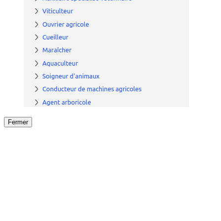
Fermer
Fermer
le détail de l'offre
/
Offre
sur
Offre précéden