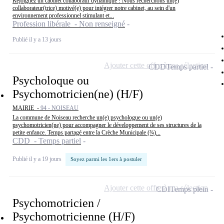
Rejoignez un cabinet collaboratif dynamique ! Nous recherchons un(e)
collaborateur(trice) motivé(e) pour intégrer notre cabinet, au sein d'un
environnement professionnel stimulant et...
Profession libérale - Non renseigné
Publié il y a 13 jours
Ajouter cette offre à ma sélection
CDD
Temps partiel
Psycholoque ou
Psychomotricien(ne) (H/F)
MAIRIE -
94 - NOISEAU
La commune de Noiseau recherche un(e) psychologue ou un(e)
psychomotricien(ne) pour accompagner le développement de ses structures de la
petite enfance. Temps partagé entre la Crèche Municipale (¾)...
CDD - Temps partiel
Publié il y a 19 jours
Soyez parmi les 1ers à postuler
Ajouter cette offre à ma sélection
CDI
Temps plein
Psychomotricien /
Psychomotricienne (H/F)