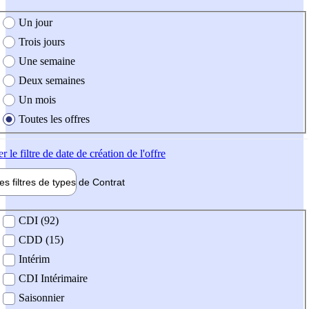
e création de l'offre
Un jour
Trois jours
Une semaine
Deux semaines
Un mois
Toutes les offres
er
le filtre de date de création de l'offre
les filtres de types de
Contrat
de contrat
CDI (92)
CDD (15)
Intérim
CDI Intérimaire
Saisonnier