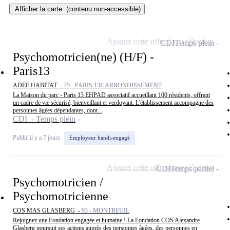
Afficher la carte
(contenu non-accessible)
Ajouter cette offre à ma sélection
CDI
Temps plein
Psychomotricien(ne) (H/F) -
Paris13
ADEF HABITAT -
75 - PARIS 13E ARRONDISSEMENT
La Maison du parc - Paris 13 EHPAD associatif accueillant 100 résidents, offrant
un cadre de vie sécurisé, bienveillant et verdoyant. L'établissement accompagne des
personnes âgées dépendantes, dont...
CDI - Temps plein
Publié il y a 7 jours
Employeur handi-engagé
Ajouter cette offre à ma sélection
CDI
Temps partiel
Psychomotricien /
Psychomotricienne
COS MAS GLASBERG -
93 - MONTREUIL
Rejoignez une Fondation engagée et humaine ! La Fondation COS Alexandre
Glasberg poursuit ses actions auprès des personnes âgées, des personnes en