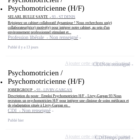
Psychomotricienne (H/F)
SELARL BULLE SANTE -
93 - ST DENIS
Rejoignez un cabinet collaboratif dynamique ! Nous recherchons un(e)
collaborateur(trice) motivé(e) pour intégrer notre cabinet, au sein d'un
environnement professionnel stimulant et...
Profession libérale - Non renseigné
Publié il y a 13 jours
Ajouter cette offre à ma sélection
CDI
Non renseigné
Psychomotricien /
Psychomotricienne (H/F)
JOBERGROUP -
93 - LIVRY-GARGAN
Description du poste : Emploi Psychomotricien H/F - Livry-Gargan 93 Nous
recrutons un psychomotricien H/F pour intégrer une clinique de soins médicaux et
de réadaptation située à Livry-Gargan en...
CDI - Non renseigné
Publié hier
Ajouter cette offre à ma sélection
CDI
Temps partiel