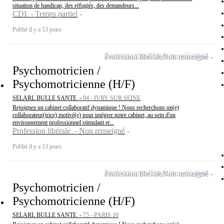
situation de handicap, des réfugiés, des demandeurs...
CDI - Temps partiel
Publié il y a 13 jours
Ajouter cette offre à ma sélection
Profession libérale
Non renseigné
Psychomotricien /
Psychomotricienne (H/F)
SELARL BULLE SANTE -
94 - IVRY SUR SEINE
Rejoignez un cabinet collaboratif dynamique ! Nous recherchons un(e)
collaborateur(trice) motivé(e) pour intégrer notre cabinet, au sein d'un
environnement professionnel stimulant et...
Profession libérale - Non renseigné
Publié il y a 13 jours
Ajouter cette offre à ma sélection
Profession libérale
Non renseigné
Psychomotricien /
Psychomotricienne (H/F)
SELARL BULLE SANTE -
75 - PARIS 10