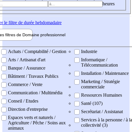
heures
er
le filtre de durée hebdomadaire
les filtres de
Domaine pro
fessionnel
ne professionel
Achats / Comptabilité / Gestion
Industrie
Arts / Artisanat d'art
Informatique /
Télécommunication
Banque / Assurance
Installation / Maintenance
Bâtiment / Travaux Publics
Marketing / Stratégie
Commerce / Vente
commerciale
Communication / Multimédia
Ressources Humaines
Conseil / Etudes
Santé (107)
Direction d'entreprise
Secrétariat / Assistanat
Espaces verts et naturels /
Services à la personne / à l
Agriculture / Pêche / Soins aux
collectivité (3)
animaux