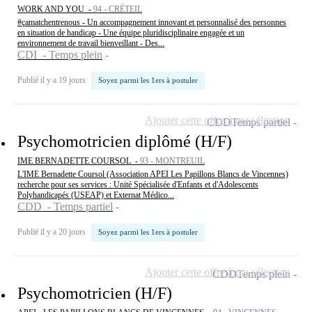
WORK AND YOU -
94 - CRÉTEIL
#çamatchentrenous - Un accompagnement innovant et personnalisé des personnes
en situation de handicap - Une équipe pluridisciplinaire engagée et un
environnement de travail bienveillant - Des...
CDI - Temps plein
Publié il y a 19 jours
Soyez parmi les 1ers à postuler
Ajouter cette offre à ma sélection
CDD
Temps partiel
Psychomotricien diplômé (H/F)
IME BERNADETTE COURSOL -
93 - MONTREUIL
L'IME Bernadette Coursol (Association APEI Les Papillons Blancs de Vincennes)
recherche pour ses services : Unité Spécialisée d'Enfants et d'Adolescents
Polyhandicapés (USEAP) et Externat Médico...
CDD - Temps partiel
Publié il y a 20 jours
Soyez parmi les 1ers à postuler
Ajouter cette offre à ma sélection
CDD
Temps plein
Psychomotricien (H/F)