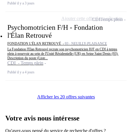
Publié il y a 3 jours
Ajouter cette offre à ma sélection
CDI
Temps plein
Psychomotricien F/H - Fondation
l'Élan Retrouvé
FONDATION L'ÉLAN RETROUVÉ -
93 - NEUILLY-PLAISANCE
La Fondation l'Elan Retrouvé recrute son psychomotricien H/F en CDI à temps
plein à pourvoir au sein de l'Unité Résidentielle (UR) en Seine Saint Denis (93).
Description du poste (Liste...
CDI - Temps plein
Publié il y a 4 jours
Afficher les 20 offres suivantes
Votre avis nous intéresse
Qu'avez-vous pensé du service de recherche d'offres ?