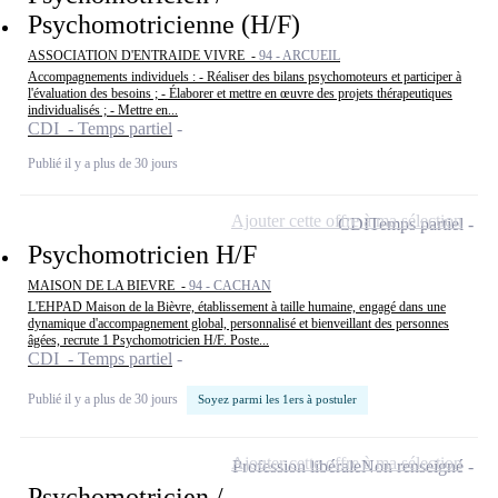
Psychomotricienne (H/F)
ASSOCIATION D'ENTRAIDE VIVRE -
94 - ARCUEIL
Accompagnements individuels : - Réaliser des bilans psychomoteurs et participer à
l'évaluation des besoins ; - Élaborer et mettre en œuvre des projets thérapeutiques
individualisés ; - Mettre en...
CDI - Temps partiel
Publié il y a plus de 30 jours
Ajouter cette offre à ma sélection
CDI
Temps partiel
Psychomotricien H/F
MAISON DE LA BIEVRE -
94 - CACHAN
L'EHPAD Maison de la Bièvre, établissement à taille humaine, engagé dans une
dynamique d'accompagnement global, personnalisé et bienveillant des personnes
âgées, recrute 1 Psychomotricien H/F. Poste...
CDI - Temps partiel
Publié il y a plus de 30 jours
Soyez parmi les 1ers à postuler
Ajouter cette offre à ma sélection
Profession libérale
Non renseigné
Psychomotricien /