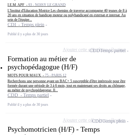
I.E.M. APF -
93 - NOISY LE GRAND
L'Institut d'Education Motrice Les chemins de traverse accompagne 40 jeunes de 8 à
20 ans en situation de handicap moteur ou polyhandicapé en externat et internat. Au
sein de l'équipe...
CDI - Temps plein
Publié il y a plus de 30 jours
Ajouter cette offre à ma sélection
CDD
Temps partiel
Formation au métier de
psychopédagogue (H/F)
MOTS POUR MAUX -
75 - PARIS 12
Recherchons une personne ayant un BAC+ 5 susceptible d'être intéressée pour être
formée durant une période de 3 à 6 mois, tout en maintenant ses droits au chômage,
au métier de psychopédagogue. Il...
CDD - Temps partiel
Publié il y a plus de 30 jours
Ajouter cette offre à ma sélection
CDD
Temps plein
Psychomotricien (H/F) - Temps