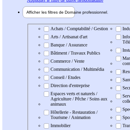
Appliquer
le filtre de durée hebdomadaire
Afficher les filtres de
Domaine pro
fessionnel
Domaine professionel
Achats / Comptabilité / Gestion
Indu
Arts / Artisanat d'art
Info
Tél
Banque / Assurance
Inst
Bâtiment / Travaux Publics
Mark
Commerce / Vente
com
Communication / Multimédia
Res
Conseil / Etudes
Sant
Direction d'entreprise
Secr
Espaces verts et naturels /
Serv
Agriculture / Pêche / Soins aux
coll
animaux
Spe
Hôtellerie - Restauration /
Tourisme / Animation
Spo
Immobilier
Tran