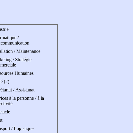
strie
rmatique /
écommunication
allation / Maintenance
eting / Stratégie
merciale
sources Humaines
é (2)
étariat / Assistanat
ices à la personne / à la
ectivité
ctacle
rt
sport / Logistique