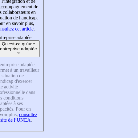
 l’intégration et de
’accompagnement de
s collaborateurs en
tuation de handicap.
ur en savoir plus,
nsultez cet article
.
treprise adaptée
Qu'est-ce qu'une
entreprise adaptée
?
entreprise adaptée
rmet à un travailleur
 situation de
ndicap d'exercer
e activité
ofessionnelle dans
s conditions
aptées à ses
pacités. Pour en
voir plus,
consultez
 site de l’UNEA
.