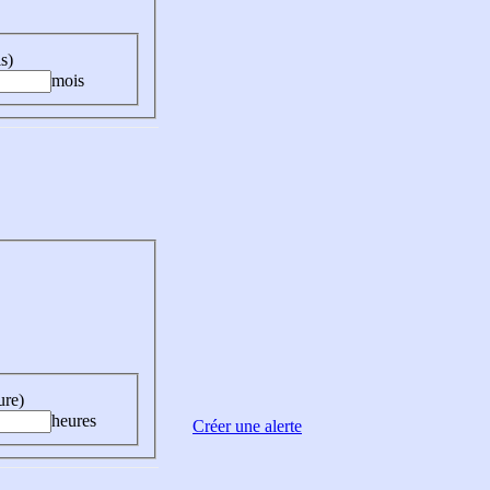
s)
mois
ure)
heures
Créer une alerte