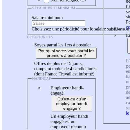
de
l
SALAIRE BRUT MINIMUM
se
si
Salaire minimum
Po
co
Choisissez une périodicité pour le salaire saisi
En
OPPORTUNITÉS
Soyez parmi les 1ers à postuler
Pourquoi serez-vous parmi les
premiers à postuler ?
L'
Offres de plus de 15 jours,
pe
comptant moins de 4 candidatures
en
(dont France Travail est informé)
ha
HANDICAP
un
pr
Employeur handi-
de
engagé
ad
Qu'est-ce qu'un
ca
employeur handi-
sa
engagé ?
le
Un employeur handi-
engagé est un
employeur reconnu