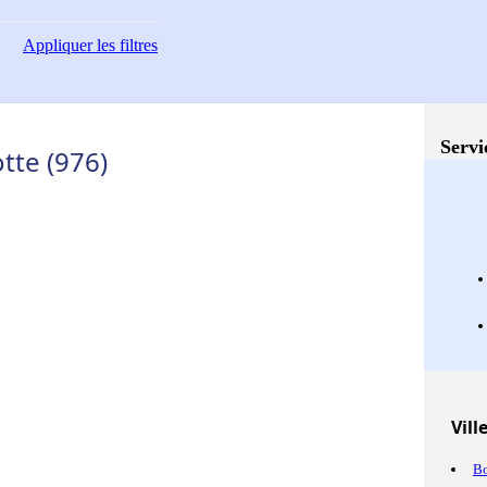
Appliquer
les filtres
Servi
tte (976)
Vill
B