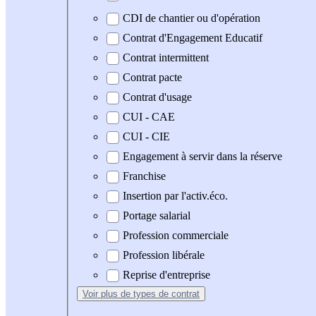
CDI de chantier ou d'opération
Contrat d'Engagement Educatif
Contrat intermittent
Contrat pacte
Contrat d'usage
CUI - CAE
CUI - CIE
Engagement à servir dans la réserve
Franchise
Insertion par l'activ.éco.
Portage salarial
Profession commerciale
Profession libérale
Reprise d'entreprise
Voir plus
de types de contrat