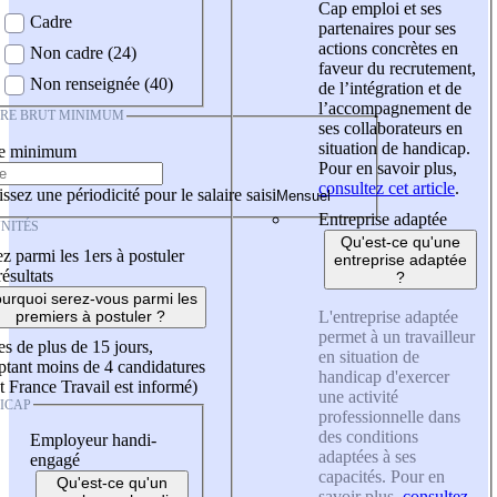
Cap emploi et ses
Cadre
partenaires pour ses
actions concrètes en
Non cadre (24)
faveur du recrutement,
Non renseignée (40)
de l’intégration et de
l’accompagnement de
IRE BRUT MINIMUM
ses collaborateurs en
situation de handicap.
re minimum
Pour en savoir plus,
consultez cet article
.
ssez une périodicité pour le salaire saisi
Entreprise adaptée
NITÉS
Qu'est-ce qu'une
z parmi les 1ers à postuler
entreprise adaptée
résultats
?
urquoi serez-vous parmi les
L'entreprise adaptée
premiers à postuler ?
permet à un travailleur
es de plus de 15 jours,
en situation de
tant moins de 4 candidatures
handicap d'exercer
t France Travail est informé)
une activité
ICAP
professionnelle dans
des conditions
Employeur handi-
adaptées à ses
engagé
capacités. Pour en
Qu'est-ce qu'un
savoir plus,
consultez