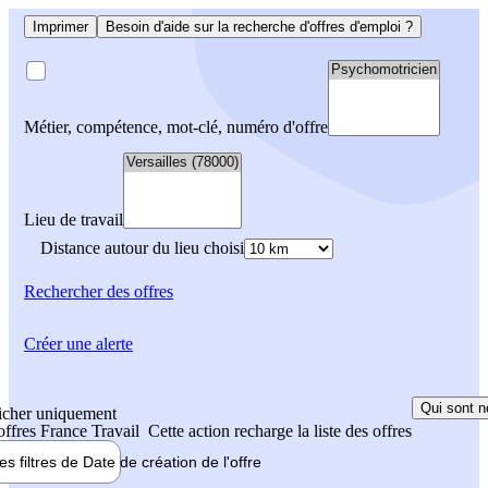
Imprimer
Besoin d'aide sur la recherche d'offres d'emploi ?
Métier, compétence, mot-clé, numéro d'offre
Lieu de travail
Distance autour du lieu choisi
Rechercher
des offres
Créer une alerte
Qui sont n
icher uniquement
 offres France Travail
Cette action recharge la liste des offres
les filtres de
Date de création
de l'offre