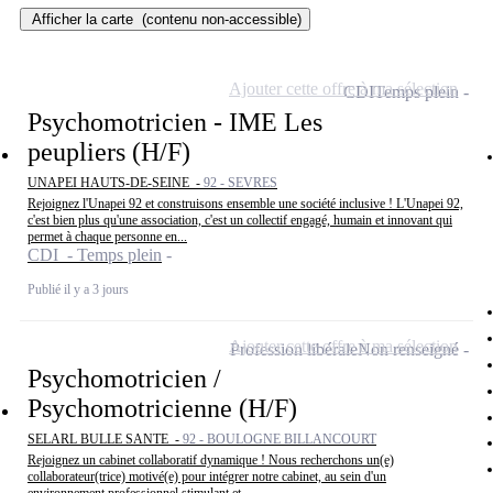
Afficher la carte
(contenu non-accessible)
Ajouter cette offre à ma sélection
CDI
Temps plein
Psychomotricien - IME Les
peupliers (H/F)
UNAPEI HAUTS-DE-SEINE -
92 - SEVRES
Rejoignez l'Unapei 92 et construisons ensemble une société inclusive ! L'Unapei 92,
c'est bien plus qu'une association, c'est un collectif engagé, humain et innovant qui
permet à chaque personne en...
CDI - Temps plein
Publié il y a 3 jours
Ajouter cette offre à ma sélection
Profession libérale
Non renseigné
Psychomotricien /
Psychomotricienne (H/F)
SELARL BULLE SANTE -
92 - BOULOGNE BILLANCOURT
Rejoignez un cabinet collaboratif dynamique ! Nous recherchons un(e)
collaborateur(trice) motivé(e) pour intégrer notre cabinet, au sein d'un