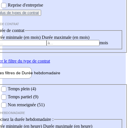
Reprise d'entreprise
plus
de types de contrat
 DE CONTRAT
ée de contrat
ée minimale (en mois)
Durée maximale (en mois)
mois
er
le filtre du type de contrat
les filtres de
Durée hebdo
madaire
 hebdomadaire
Temps plein (4)
Temps partiel (9)
Non renseignée (51)
 HEBDOMADAIRE
cisez la durée hebdomadaire :
ée minimale (en heure)
Durée maximale (en heure)