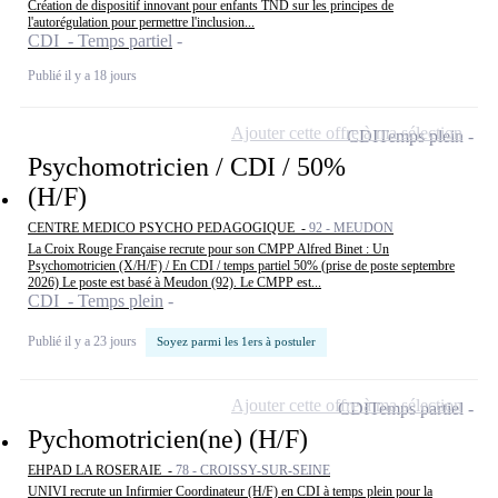
Création de dispositif innovant pour enfants TND sur les principes de
l'autorégulation pour permettre l'inclusion...
CDI - Temps partiel
Publié il y a 18 jours
Ajouter cette offre à ma sélection
CDI
Temps plein
Psychomotricien / CDI / 50%
(H/F)
CENTRE MEDICO PSYCHO PEDAGOGIQUE -
92 - MEUDON
La Croix Rouge Française recrute pour son CMPP Alfred Binet : Un
Psychomotricien (X/H/F) / En CDI / temps partiel 50% (prise de poste septembre
2026) Le poste est basé à Meudon (92). Le CMPP est...
CDI - Temps plein
Publié il y a 23 jours
Soyez parmi les 1ers à postuler
Ajouter cette offre à ma sélection
CDI
Temps partiel
Pychomotricien(ne) (H/F)
EHPAD LA ROSERAIE -
78 - CROISSY-SUR-SEINE
UNIVI recrute un Infirmier Coordinateur (H/F) en CDI à temps plein pour la