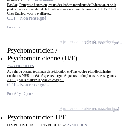
Babilou, Entreprise à mission, est un des leaders mondiaux de l'éducation et de la
petite enfance et membre de la Coalition mondiale pour l'éducation de l'UNESCO.
Chez Babilou, vous travaillerez...
CDI - Non renseigné
Publié hier
Ajouter cette offre à ma sélection
CDI
Non renseigné
Psychomotricien /
Psychomotricienne (H/F)
78 - VERSAILLES
Au sein du plateau technique de rééducation et d'une équipe pluridisciplinaire
(médecins MPR, kinésithérapeutes, ergothérapeutes, orthophonistes, enseignants
APA...), vous assurez la prise en charge...
CDI - Non renseigné
Publié il y a 2 jours
Ajouter cette offre à ma sélection
CDI
Non renseigné
Psychomotricien H/F
LES PETITS CHAPERONS ROUGES -
92 - MEUDON