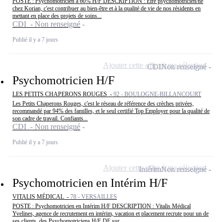
POSTE : Psychomotricien à 60% H/F DESCRIPTION : Être psychomotricien/ne
chez Korian, c'est contribuer au bien-être et à la qualité de vie de nos résidents en
mettant en place des projets de soins...
CDI - Non renseigné
Publié il y a 7 jours
Ajouter cette offre à ma sélection
CDI
Non renseigné
Psychomotricien H/F
LES PETITS CHAPERONS ROUGES -
92 - BOULOGNE-BILLANCOURT
Les Petits Chaperons Rouges, c'est le réseau de référence des crèches privées,
recommandé par 94% des familles, et le seul certifié Top Employer pour la qualité de
son cadre de travail. Confiants...
CDI - Non renseigné
Publié il y a 7 jours
Ajouter cette offre à ma sélection
Intérim
Non renseigné
Psychomotricien en Intérim H/F
VITALIS MÉDICAL -
78 - VERSAILLES
POSTE : Psychomotricien en Intérim H/F DESCRIPTION : Vitalis Médical
Yvelines, agence de recrutement en intérim, vacation et placement recrute pour un de
ses clients, des Psychomotriciens H/F DE sur...