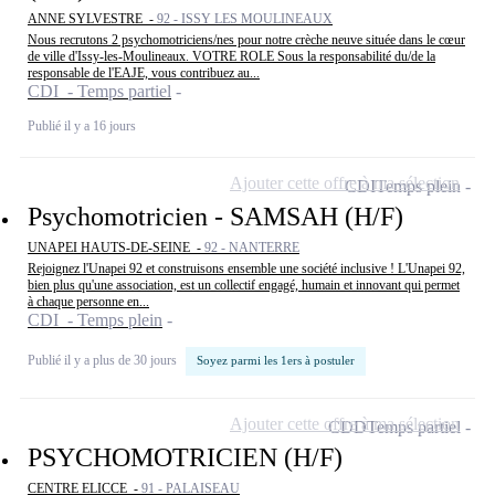
ANNE SYLVESTRE -
92 - ISSY LES MOULINEAUX
Nous recrutons 2 psychomotriciens/nes pour notre crèche neuve située dans le cœur
de ville d'Issy-les-Moulineaux. VOTRE ROLE Sous la responsabilité du/de la
responsable de l'EAJE, vous contribuez au...
CDI - Temps partiel
Publié il y a 16 jours
Ajouter cette offre à ma sélection
CDI
Temps plein
Psychomotricien - SAMSAH (H/F)
UNAPEI HAUTS-DE-SEINE -
92 - NANTERRE
Rejoignez l'Unapei 92 et construisons ensemble une société inclusive ! L'Unapei 92,
bien plus qu'une association, est un collectif engagé, humain et innovant qui permet
à chaque personne en...
CDI - Temps plein
Publié il y a plus de 30 jours
Soyez parmi les 1ers à postuler
Ajouter cette offre à ma sélection
CDD
Temps partiel
PSYCHOMOTRICIEN (H/F)
CENTRE ELICCE -
91 - PALAISEAU