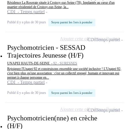
Résidence La Roseraie située à Croissy-sur-Seine (78). Implantée au cœur d'un
quartier résidentiel de Croissy-sur-Seine, la...
CDI - Temps partiel
Publié il y a plus de 30 jours
Soyez parmi les 1ers à postuler
Ajouter cette offre à ma sélection
CDI
Temps partiel
Psychomotricien - SESSAD
Trajectoires Jeunesse (H/F)
UNAPEI HAUTS-DE-SEINE -
92 - SURESNES
Rejoignez l'Unapei 92 et construisons ensemble une société inclusive ! L'Unapei 92,
c'est bien plus qu'une association : c'est un collectif engagé, humain et innovant qui
permet à chaque personne en...
CDI - Temps partiel
Publié il y a plus de 30 jours
Soyez parmi les 1ers à postuler
Ajouter cette offre à ma sélection
CDI
Temps partiel
Psychomotricien(nne) en crèche
(H/F)