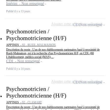
Intérim - Non renseigné
Publié il y a 13 jours
Ajouter cette offre à ma sélection
CDI
Non renseigné
Psychomotricien /
Psychomotricienne (H/F)
APP'INES -
92 - RUEIL-MALMAISON
Description du poste : L'un de nos établissements partenaires basé à proximité de
Rueil-Malmaison, est à la recherche d'un Psychomotricien H/F, en CDI. (80
L'établissement, médico-social (MAS),...
CDI - Non renseigné
Publié il y a 14 jours
Ajouter cette offre à ma sélection
CDI
Non renseigné
Psychomotricien /
Psychomotricienne (H/F)
APP'INES -
92 - CLAMART
Description du poste : L'un de nos établissements partenaires basé à proximité de