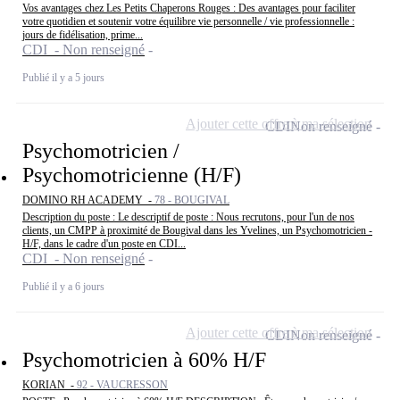
Vos avantages chez Les Petits Chaperons Rouges : Des avantages pour faciliter
votre quotidien et soutenir votre équilibre vie personnelle / vie professionnelle :
jours de fidélisation, prime...
CDI - Non renseigné
Publié il y a 5 jours
Ajouter cette offre à ma sélection
CDI
Non renseigné
Psychomotricien /
Psychomotricienne (H/F)
DOMINO RH ACADEMY -
78 - BOUGIVAL
Description du poste : Le descriptif de poste : Nous recrutons, pour l'un de nos
clients, un CMPP à proximité de Bougival dans les Yvelines, un Psychomotricien -
H/F, dans le cadre d'un poste en CDI...
CDI - Non renseigné
Publié il y a 6 jours
Ajouter cette offre à ma sélection
CDI
Non renseigné
Psychomotricien à 60% H/F
KORIAN -
92 - VAUCRESSON