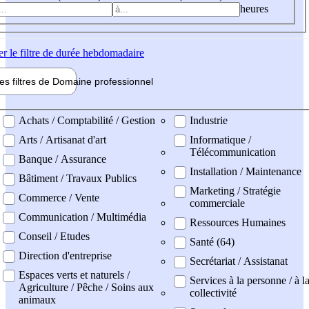
heures
er
le filtre de durée hebdomadaire
les filtres de
Domaine pro
fessionnel
ne professionel
Achats / Comptabilité / Gestion
Industrie
Arts / Artisanat d'art
Informatique /
Télécommunication
Banque / Assurance
Installation / Maintenance
Bâtiment / Travaux Publics
Marketing / Stratégie
Commerce / Vente
commerciale
Communication / Multimédia
Ressources Humaines
Conseil / Etudes
Santé (64)
Direction d'entreprise
Secrétariat / Assistanat
Espaces verts et naturels /
Services à la personne / à l
Agriculture / Pêche / Soins aux
collectivité
animaux