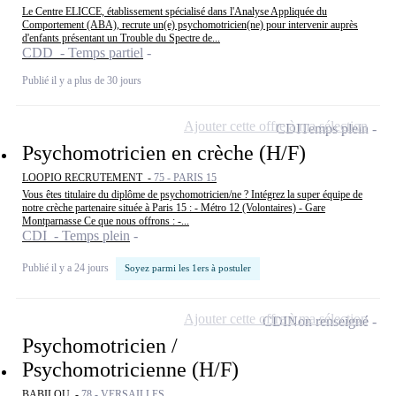
Le Centre ELICCE, établissement spécialisé dans l'Analyse Appliquée du
Comportement (ABA), recrute un(e) psychomotricien(ne) pour intervenir auprès
d'enfants présentant un Trouble du Spectre de...
CDD - Temps partiel
Publié il y a plus de 30 jours
Ajouter cette offre à ma sélection
CDI
Temps plein
Psychomotricien en crèche (H/F)
LOOPIO RECRUTEMENT -
75 - PARIS 15
Vous êtes titulaire du diplôme de psychomotricien/ne ? Intégrez la super équipe de
notre crèche partenaire située à Paris 15 : - Métro 12 (Volontaires) - Gare
Montparnasse Ce que nous offrons : -...
CDI - Temps plein
Publié il y a 24 jours
Soyez parmi les 1ers à postuler
Ajouter cette offre à ma sélection
CDI
Non renseigné
Psychomotricien /
Psychomotricienne (H/F)
BABILOU -
78 - VERSAILLES