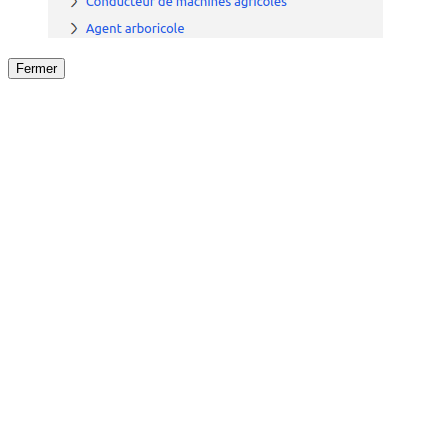
Fermer
Fermer
le détail de l'offre
/
Offre
sur
Offre précéden