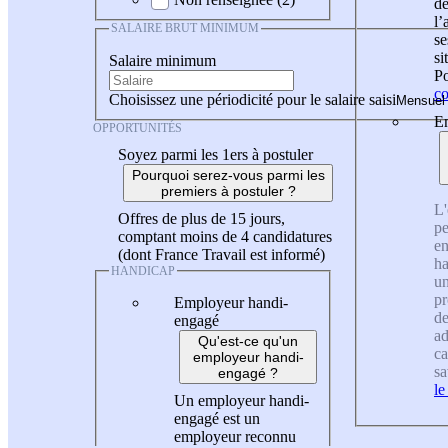
de
l
SALAIRE BRUT MINIMUM
se
si
Salaire minimum
Po
co
Choisissez une périodicité pour le salaire saisi
En
OPPORTUNITÉS
Soyez parmi les 1ers à postuler
Pourquoi serez-vous parmi les
premiers à postuler ?
L'
Offres de plus de 15 jours,
pe
comptant moins de 4 candidatures
en
(dont France Travail est informé)
ha
HANDICAP
un
pr
Employeur handi-
de
engagé
ad
Qu'est-ce qu'un
ca
employeur handi-
sa
engagé ?
le
Un employeur handi-
engagé est un
employeur reconnu