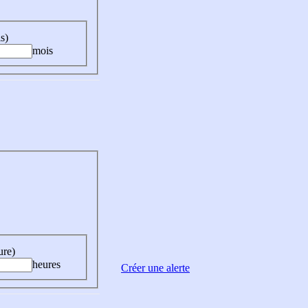
s)
mois
ure)
heures
Créer une alerte