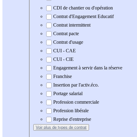
CDI de chantier ou d'opération
Contrat d'Engagement Educatif
Contrat intermittent
Contrat pacte
Contrat d'usage
CUI - CAE
CUI - CIE
Engagement à servir dans la réserve
Franchise
Insertion par l'activ.éco.
Portage salarial
Profession commerciale
Profession libérale
Reprise d'entreprise
Voir plus
de types de contrat