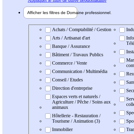
Appliquer
le filtre de durée hebdomadaire
Afficher les filtres de
Domaine pro
fessionnel
Domaine professionel
Achats / Comptabilité / Gestion
Indu
Arts / Artisanat d'art
Info
Tél
Banque / Assurance
Inst
Bâtiment / Travaux Publics
Mark
Commerce / Vente
com
Communication / Multimédia
Res
Conseil / Etudes
San
Direction d'entreprise
Secr
Espaces verts et naturels /
Serv
Agriculture / Pêche / Soins aux
coll
animaux
Spe
Hôtellerie - Restauration /
Tourisme / Animation (3)
Spo
Immobilier
Tran