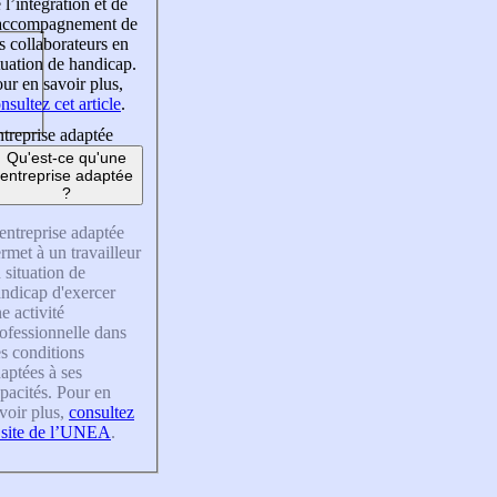
 l’intégration et de
’accompagnement de
s collaborateurs en
tuation de handicap.
ur en savoir plus,
nsultez cet article
.
treprise adaptée
Qu'est-ce qu'une
entreprise adaptée
?
entreprise adaptée
rmet à un travailleur
 situation de
ndicap d'exercer
e activité
ofessionnelle dans
s conditions
aptées à ses
pacités. Pour en
voir plus,
consultez
 site de l’UNEA
.