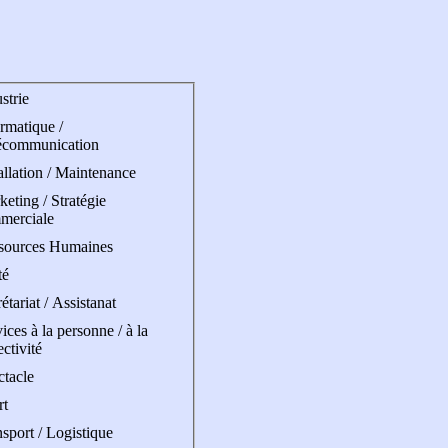
strie
rmatique /
écommunication
allation / Maintenance
eting / Stratégie
merciale
sources Humaines
té
étariat / Assistanat
ices à la personne / à la
ectivité
ctacle
rt
sport / Logistique