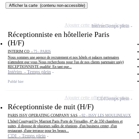
Afficher la carte
(contenu non-accessible)
Ajouter cette offre à ma sélection
Intérim
Temps plein
Réceptionniste en hôtellerie Paris
(H/F)
INTERIM CO -
75 - PARIS
Nous sommes une agence de recrutement et nos hôtels et palaces partenaires
n'attendent que vous Nous recherchons pour l'un de nos clients partenaire un(e)
RECEPTIONNISTE qualifié. En tant que...
Intérim - Temps plein
Publié hier
Ajouter cette offre à ma sélection
CDI
Temps plein
Réceptionniste de nuit (H/F)
PARIS ISSY OPERATING COMPANY SAS -
92 - ISSY LES MOULINEAUX
L'hôtel Courtyard by Marriott Paris Porte de Versailles, 4* de 350 chambres et
suites, il dispose de plusieurs salles de réunions, d'un business center, d'un
restaurant, d'une terrasse pour les beaux...
CDI - Temps plein