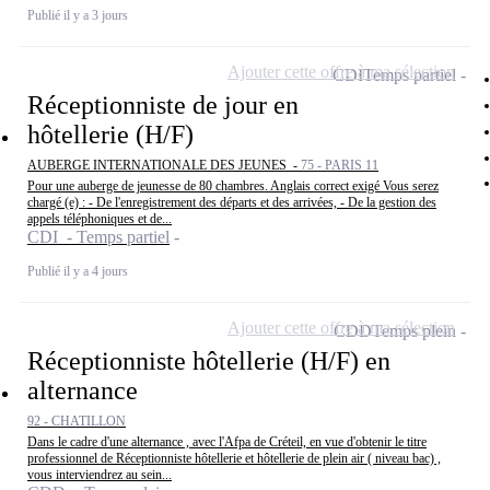
Publié il y a 3 jours
Ajouter cette offre à ma sélection
CDI
Temps partiel
Réceptionniste de jour en
hôtellerie (H/F)
AUBERGE INTERNATIONALE DES JEUNES -
75 - PARIS 11
Pour une auberge de jeunesse de 80 chambres. Anglais correct exigé Vous serez
chargé (e) : - De l'enregistrement des départs et des arrivées, - De la gestion des
appels téléphoniques et de...
CDI - Temps partiel
Publié il y a 4 jours
Ajouter cette offre à ma sélection
CDD
Temps plein
Réceptionniste hôtellerie (H/F) en
alternance
92 - CHATILLON
Dans le cadre d'une alternance , avec l'Afpa de Créteil, en vue d'obtenir le titre
professionnel de Réceptionniste hôtellerie et hôtellerie de plein air ( niveau bac) ,
vous interviendrez au sein...