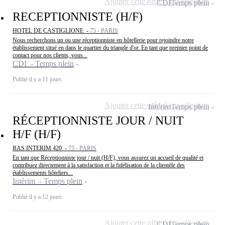
Ajouter cette offre à ma sélection
CDI
Temps plein
RECEPTIONNISTE (H/F)
HOTEL DE CASTIGLIONE -
75 - PARIS
Nous recherchons un ou une réceptionniste en hôtellerie pour rejoindre notre
établissement situé en dans le quartier du triangle d'or. En tant que premier point de
contact pour nos clients, vous...
CDI - Temps plein
Publié il y a 11 jours
Ajouter cette offre à ma sélection
Intérim
Temps plein
RÉCEPTIONNISTE JOUR / NUIT
H/F (H/F)
RAS INTERIM 420 -
75 - PARIS
En tant que Réceptionniste jour / nuit (H/F), vous assurez un accueil de qualité et
contribuez directement à la satisfaction et la fidélisation de la clientèle des
établissements hôteliers...
Intérim - Temps plein
Publié il y a 12 jours
Ajouter cette offre à ma sélection
CDI
Temps plein