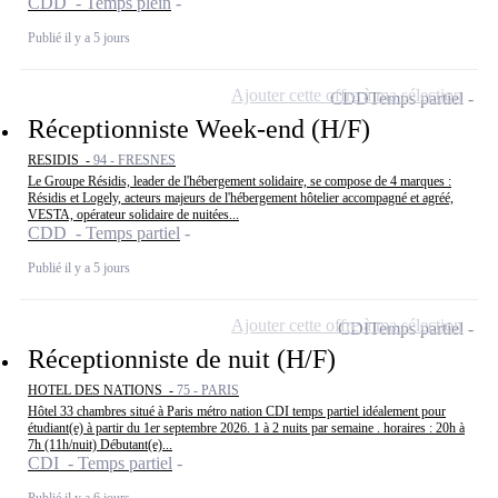
CDD - Temps plein
Publié il y a 5 jours
Ajouter cette offre à ma sélection
CDD
Temps partiel
Réceptionniste Week-end (H/F)
RESIDIS -
94 - FRESNES
Le Groupe Résidis, leader de l'hébergement solidaire, se compose de 4 marques :
Résidis et Logely, acteurs majeurs de l'hébergement hôtelier accompagné et agréé,
VESTA, opérateur solidaire de nuitées...
CDD - Temps partiel
Publié il y a 5 jours
Ajouter cette offre à ma sélection
CDI
Temps partiel
Réceptionniste de nuit (H/F)
HOTEL DES NATIONS -
75 - PARIS
Hôtel 33 chambres situé à Paris métro nation CDI temps partiel idéalement pour
étudiant(e) à partir du 1er septembre 2026. 1 à 2 nuits par semaine . horaires : 20h à
7h (11h/nuit) Débutant(e)...
CDI - Temps partiel
Publié il y a 6 jours