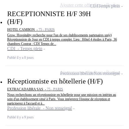
Ajouter cette offre à ma sélection
CDI
Temps plein
RECEPTIONNISTE H/F 39H
(H/F)
HOTEL CAMBON -
75 - PARIS
Grow. Hospitality recherche pour l'un de ses établissements partenaires un(e)
Réceptionniste de Jour en CDI à temps complet. Lieu : Hôtel 4 étoiles à Paris, 36
chambres Contrat : CDI Temps de...
CDI - Temps plein
Publié il y a 8 jours
Ajouter cette offre à ma sélection
Profession libérale
Non renseigné
Réceptionniste en hôtellerie (H/F)
EXTRACADABRA SAS -
75 - PARIS
Nous recherchons un réceptionniste en hôtellerie pour une mission en intérim au
sein d'un établissement situé à Paris. Vous intégrerez l'équipe de réception et
participerez à l'accueil et à...
Profession libérale - Non renseigné
Publié il y a 9 jours