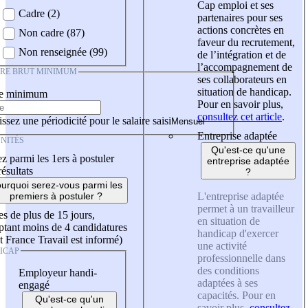
Cap emploi et ses
Cadre (2)
partenaires pour ses
actions concrètes en
Non cadre (87)
faveur du recrutement,
Non renseignée (99)
de l’intégration et de
l’accompagnement de
IRE BRUT MINIMUM
ses collaborateurs en
situation de handicap.
re minimum
Pour en savoir plus,
consultez cet article
.
ssez une périodicité pour le salaire saisi
Entreprise adaptée
NITÉS
Qu'est-ce qu'une
z parmi les 1ers à postuler
entreprise adaptée
résultats
?
urquoi serez-vous parmi les
L'entreprise adaptée
premiers à postuler ?
permet à un travailleur
es de plus de 15 jours,
en situation de
tant moins de 4 candidatures
handicap d'exercer
t France Travail est informé)
une activité
ICAP
professionnelle dans
des conditions
Employeur handi-
adaptées à ses
engagé
capacités. Pour en
Qu'est-ce qu'un
savoir plus,
consultez