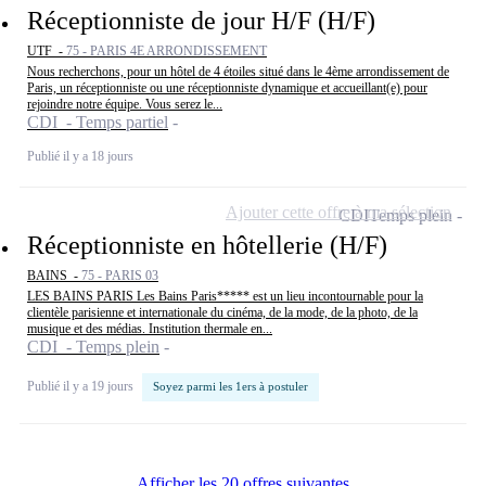
Réceptionniste de jour H/F (H/F)
UTF -
75 - PARIS 4E ARRONDISSEMENT
Nous recherchons, pour un hôtel de 4 étoiles situé dans le 4ème arrondissement de
Paris, un réceptionniste ou une réceptionniste dynamique et accueillant(e) pour
rejoindre notre équipe. Vous serez le...
CDI - Temps partiel
Publié il y a 18 jours
Ajouter cette offre à ma sélection
CDI
Temps plein
Réceptionniste en hôtellerie (H/F)
BAINS -
75 - PARIS 03
LES BAINS PARIS Les Bains Paris***** est un lieu incontournable pour la
clientèle parisienne et internationale du cinéma, de la mode, de la photo, de la
musique et des médias. Institution thermale en...
CDI - Temps plein
Publié il y a 19 jours
Soyez parmi les 1ers à postuler
Afficher les 20 offres suivantes