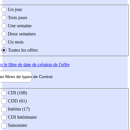
e création de l'offre
Un jour
Trois jours
Une semaine
Deux semaines
Un mois
Toutes les offres
er
le filtre de date de création de l'offre
les filtres de types de
Contrat
de contrat
CDI (108)
CDD (61)
Intérim (17)
CDI Intérimaire
Saisonnier