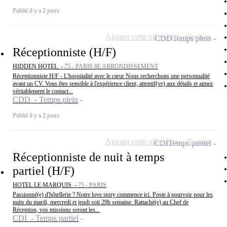
Publié il y a 2 jours
Ajouter cette offre à ma sélection
CDD
Temps plein
Réceptionniste (H/F)
HIDDEN HOTEL -
75 - PARIS 8E ARRONDISSEMENT
Réceptionniste H/F - L'hospitalité avec le cœur Nous recherchons une personnalité
avant un CV. Vous êtes sensible à l'expérience client, attentif(ve) aux détails et aimez
véritablement le contact...
CDD - Temps plein
Publié il y a 2 jours
Ajouter cette offre à ma sélection
CDI
Temps partiel
Réceptionniste de nuit à temps
partiel (H/F)
HOTEL LE MARQUIS -
75 - PARIS
Passionné(e) d'hôtellerie ? Notre love story commence ici. Poste à pourvoir pour les
nuits du mardi, mercredi et jeudi soit 29h semaine. Rattaché(e) au Chef de
Réception, vos missions seront les...
CDI - Temps partiel