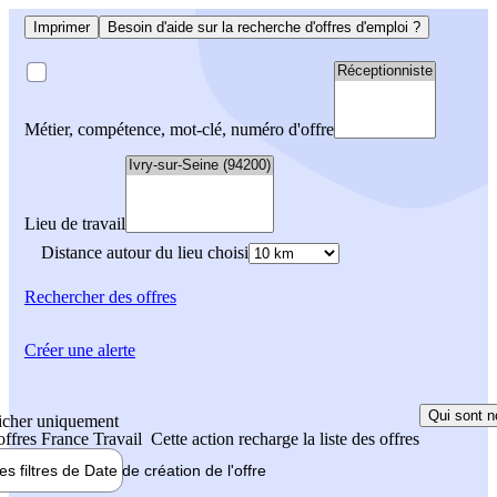
Imprimer
Besoin d'aide sur la recherche d'offres d'emploi ?
Métier, compétence, mot-clé, numéro d'offre
Lieu de travail
Distance autour du lieu choisi
Rechercher
des offres
Créer une alerte
Qui sont n
icher uniquement
 offres France Travail
Cette action recharge la liste des offres
les filtres de
Date de création
de l'offre