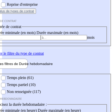
Reprise d'entreprise
plus
de types de contrat
 DE CONTRAT
ée de contrat
ée minimale (en mois)
Durée maximale (en mois)
mois
er
le filtre du type de contrat
les filtres de
Durée hebdo
madaire
 hebdomadaire
Temps plein (61)
Temps partiel (10)
Non renseignée (117)
 HEBDOMADAIRE
cisez la durée hebdomadaire :
ée minimale (en heure)
Durée maximale (en heure)