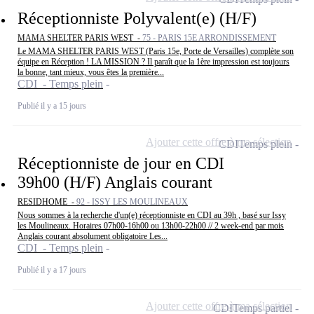
Réceptionniste Polyvalent(e) (H/F)
MAMA SHELTER PARIS WEST -
75 - PARIS 15E ARRONDISSEMENT
Le MAMA SHELTER PARIS WEST (Paris 15e, Porte de Versailles) complète son
équipe en Réception ! LA MISSION ? Il paraît que la 1ère impression est toujours
la bonne, tant mieux, vous êtes la première...
CDI - Temps plein
Publié il y a 15 jours
Ajouter cette offre à ma sélection
CDI
Temps plein
Réceptionniste de jour en CDI
39h00 (H/F) Anglais courant
RESIDHOME -
92 - ISSY LES MOULINEAUX
Nous sommes à la recherche d'un(e) réceptionniste en CDI au 39h , basé sur Issy
les Moulineaux. Horaires 07h00-16h00 ou 13h00-22h00 // 2 week-end par mois
Anglais courant absolument obligatoire Les...
CDI - Temps plein
Publié il y a 17 jours
Ajouter cette offre à ma sélection
CDI
Temps partiel