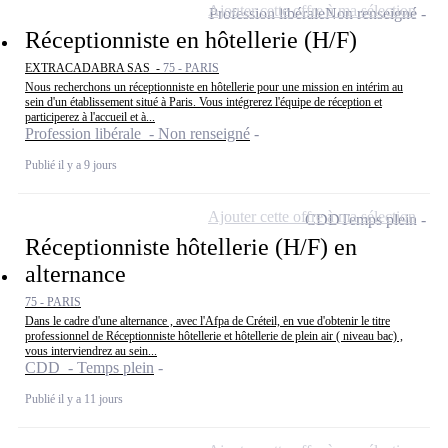
Ajouter cette offre à ma sélection
Profession libérale
Non renseigné
Réceptionniste en hôtellerie (H/F)
EXTRACADABRA SAS -
75 - PARIS
Nous recherchons un réceptionniste en hôtellerie pour une mission en intérim au
sein d'un établissement situé à Paris. Vous intégrerez l'équipe de réception et
participerez à l'accueil et à...
Profession libérale - Non renseigné
Publié il y a 9 jours
Ajouter cette offre à ma sélection
CDD
Temps plein
Réceptionniste hôtellerie (H/F) en
alternance
75 - PARIS
Dans le cadre d'une alternance , avec l'Afpa de Créteil, en vue d'obtenir le titre
professionnel de Réceptionniste hôtellerie et hôtellerie de plein air ( niveau bac) ,
vous interviendrez au sein...
CDD - Temps plein
Publié il y a 11 jours