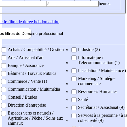
heures
er
le filtre de durée hebdomadaire
les filtres de
Domaine pro
fessionnel
ne professionel
Achats / Comptabilité / Gestion
Industrie (2)
Arts / Artisanat d'art
Informatique /
Télécommunication (1)
Banque / Assurance
Installation / Maintenance (
Bâtiment / Travaux Publics
Marketing / Stratégie
Commerce / Vente (1)
commerciale
Communication / Multimédia
Ressources Humaines
Conseil / Etudes
Santé
Direction d'entreprise
Secrétariat / Assistanat (9)
Espaces verts et naturels /
Services à la personne / à l
Agriculture / Pêche / Soins aux
collectivité (9)
animaux