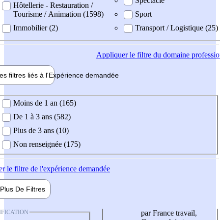
Spectacle
Hôtellerie - Restauration /
Tourisme / Animation (1598)
Sport
Immobilier (2)
Transport / Logistique (25)
Appliquer
le filtre du domaine professi
es filtres liés à l'
Expérience
demandée
ience demandée
Moins de 1 an (165)
De 1 à 3 ans (582)
Plus de 3 ans (10)
Non renseignée (175)
er
le filtre de l'expérience demandée
Plus De
Filtres
IFICATION
par France travail,