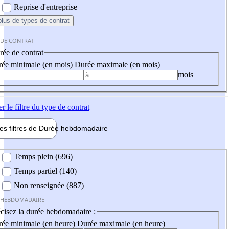
Reprise d'entreprise
plus
de types de contrat
 DE CONTRAT
ée de contrat
ée minimale (en mois)
Durée maximale (en mois)
mois
er
le filtre du type de contrat
les filtres de
Durée hebdo
madaire
 hebdomadaire
Temps plein (696)
Temps partiel (140)
Non renseignée (887)
 HEBDOMADAIRE
cisez la durée hebdomadaire :
ée minimale (en heure)
Durée maximale (en heure)