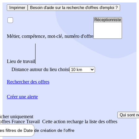
Imprimer
Besoin d'aide sur la recherche d'offres d'emploi ?
Métier, compétence, mot-clé, numéro d'offre
Lieu de travail
Distance autour du lieu choisi
Rechercher
des offres
Créer une alerte
Qui sont n
icher uniquement
 offres France Travail
Cette action recharge la liste des offres
les filtres de
Date de création
de l'offre