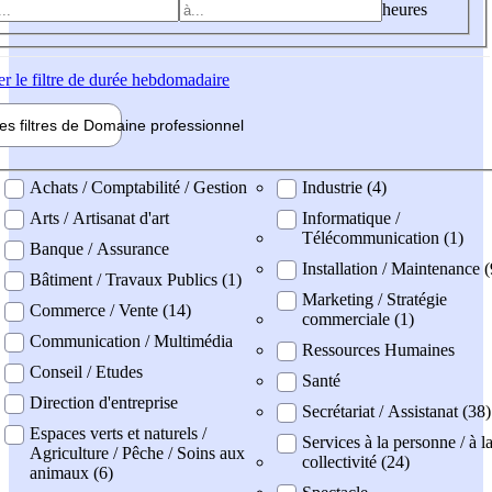
heures
er
le filtre de durée hebdomadaire
les filtres de
Domaine pro
fessionnel
ne professionel
Achats / Comptabilité / Gestion
Industrie (4)
Arts / Artisanat d'art
Informatique /
Télécommunication (1)
Banque / Assurance
Installation / Maintenance (
Bâtiment / Travaux Publics (1)
Marketing / Stratégie
Commerce / Vente (14)
commerciale (1)
Communication / Multimédia
Ressources Humaines
Conseil / Etudes
Santé
Direction d'entreprise
Secrétariat / Assistanat (38)
Espaces verts et naturels /
Services à la personne / à l
Agriculture / Pêche / Soins aux
collectivité (24)
animaux (6)