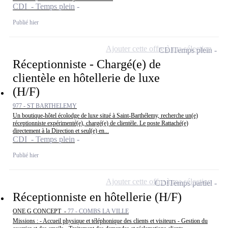
CDI - Temps plein
Publié hier
Ajouter cette offre à ma sélection
CDI
Temps plein
Réceptionniste - Chargé(e) de
clientèle en hôtellerie de luxe
(H/F)
977 - ST BARTHELEMY
Un boutique-hôtel écolodge de luxe situé à Saint-Barthélemy, recherche un(e)
réceptionniste expérimenté(e), chargé(e) de clientèle. Le poste Rattaché(e)
directement à la Direction et seul(e) en...
CDI - Temps plein
Publié hier
Ajouter cette offre à ma sélection
CDI
Temps partiel
Réceptionniste en hôtellerie (H/F)
ONE G CONCEPT -
77 - COMBS LA VILLE
Missions : - Accueil physique et téléphonique des clients et visiteurs - Gestion du