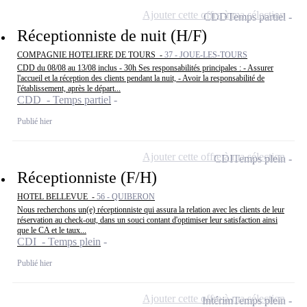
Ajouter cette offre à ma sélection
CDD
Temps partiel
Réceptionniste de nuit (H/F)
COMPAGNIE HOTELIERE DE TOURS -
37 - JOUE-LES-TOURS
CDD du 08/08 au 13/08 inclus - 30h Ses responsabilités principales : - Assurer
l'accueil et la réception des clients pendant la nuit, - Avoir la responsabilité de
l'établissement, après le départ...
CDD - Temps partiel
Publié hier
Ajouter cette offre à ma sélection
CDI
Temps plein
Réceptionniste (F/H)
HOTEL BELLEVUE -
56 - QUIBERON
Nous recherchons un(e) réceptionniste qui assura la relation avec les clients de leur
réservation au check-out, dans un souci contant d'optimiser leur satisfaction ainsi
que le CA et le taux...
CDI - Temps plein
Publié hier
Ajouter cette offre à ma sélection
Intérim
Temps plein