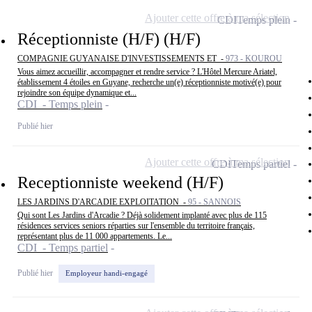
Ajouter cette offre à ma sélection
CDI
Temps plein
Réceptionniste (H/F) (H/F)
COMPAGNIE GUYANAISE D'INVESTISSEMENTS ET -
973 - KOUROU
Vous aimez accueillir, accompagner et rendre service ? L'Hôtel Mercure Ariatel,
établissement 4 étoiles en Guyane, recherche un(e) réceptionniste motivé(e) pour
rejoindre son équipe dynamique et...
CDI - Temps plein
Publié hier
Ajouter cette offre à ma sélection
CDI
Temps partiel
Receptionniste weekend (H/F)
LES JARDINS D'ARCADIE EXPLOITATION -
95 - SANNOIS
Qui sont Les Jardins d'Arcadie ? Déjà solidement implanté avec plus de 115
résidences services seniors réparties sur l'ensemble du territoire français,
représentant plus de 11 000 appartements. Le...
CDI - Temps partiel
Publié hier
Employeur handi-engagé