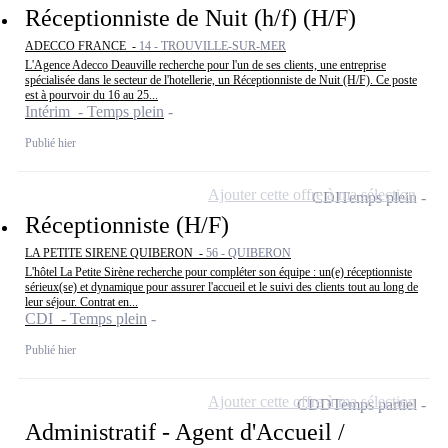
Réceptionniste de Nuit (h/f) (H/F)
ADECCO FRANCE -
14 - TROUVILLE-SUR-MER
L'Agence Adecco Deauville recherche pour l'un de ses clients, une entreprise
spécialisée dans le secteur de l'hotellerie, un Réceptionniste de Nuit (H/F). Ce poste
est à pourvoir du 16 au 25...
Intérim - Temps plein
Publié hier
Ajouter cette offre à ma sélection
CDI
Temps plein
Réceptionniste (H/F)
LA PETITE SIRENE QUIBERON -
56 - QUIBERON
L'hôtel La Petite Sirène recherche pour compléter son équipe : un(e) réceptionniste
sérieux(se) et dynamique pour assurer l'accueil et le suivi des clients tout au long de
leur séjour. Contrat en...
CDI - Temps plein
Publié hier
Ajouter cette offre à ma sélection
CDD
Temps partiel
Administratif - Agent d'Accueil /