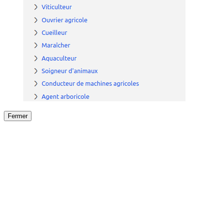
Fermer
Fermer
le détail de l'offre
/
Offre
sur
Offre précéden