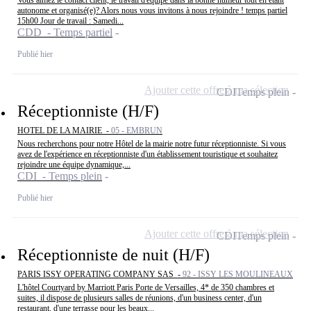
Vous aimez le contact client, le travail d'équipe dans la bonne humeur tout en étant
autonome et organisé(e)? Alors nous vous invitons à nous rejoindre ! temps partiel
15h00 Jour de travail : Samedi...
CDD - Temps partiel
Publié hier
Ajouter cette offre à ma sélection
CDI
Temps plein
Réceptionniste (H/F)
HOTEL DE LA MAIRIE -
05 - EMBRUN
Nous recherchons pour notre Hôtel de la mairie notre futur réceptionniste. Si vous
avez de l'expérience en réceptionniste d'un établissement touristique et souhaitez
rejoindre une équipe dynamique,...
CDI - Temps plein
Publié hier
Ajouter cette offre à ma sélection
CDI
Temps plein
Réceptionniste de nuit (H/F)
PARIS ISSY OPERATING COMPANY SAS -
92 - ISSY LES MOULINEAUX
L'hôtel Courtyard by Marriott Paris Porte de Versailles, 4* de 350 chambres et
suites, il dispose de plusieurs salles de réunions, d'un business center, d'un
restaurant, d'une terrasse pour les beaux...