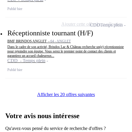
Publié hier
Ajouter cette offre à ma sélection
CDD
Temps plein
Réceptionniste tournant (H/F)
BMF BRINDOS ANGLET -
64 - ANGLET
Dans le cadre de son activité, Brindos Lac & Château recherche un(e) réceptionniste
pour rejoindre son équipe. Vous serez le premier point de contact des clients et
garantirez un accueil chaleureux...
CDD - Temps plein
Publié hier
Afficher les 20 offres suivantes
Votre avis nous intéresse
Qu'avez-vous pensé du service de recherche d'offres ?