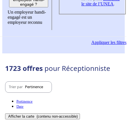
le site de l’UNEA
.
engagé ?
Un employeur handi-
engagé est un
employeur reconnu
Appliquer
les filtres
1723 offres
pour Réceptionniste
Trier par
Pertinence
Pertinence
Date
Afficher la carte
(contenu non-accessible)