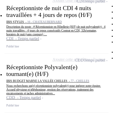
Ajouter cette offre à ma sélection
CDI
Temps partiel
Réceptionniste de nuit CDI 4 nuits
travaillées + 4 jours de repos (H/F)
IBIS STYLES -
16 - CHATEAUBERNARD
Description du poste : # Réceptionniste en Hôtellerie (H/F) de nuit polyvalent(e) : 4
nuits travaillées - 4 jours de repos consécutifs Contrat en CDI, 32h/semaine,
horaires de nuit (sans coupure) :...
CDI - Temps partiel
Publié hier
Ajouter cette offre à ma sélection
CDD
Temps partiel
Réceptionniste Polyvalent(e)
tournant(e) (H/F)
IBIS BUDGET MARNE LA VALLÉE CHELLES -
77 - CHELLES
Nous recherchons un(e) réceptionniste polyvalent(e) pour intégrer notre équipe.
Accueil physique et téléphonique, gestion des réservations, traitement des
encaissements et taches administratives...
CDD - Temps partiel
Publié hier