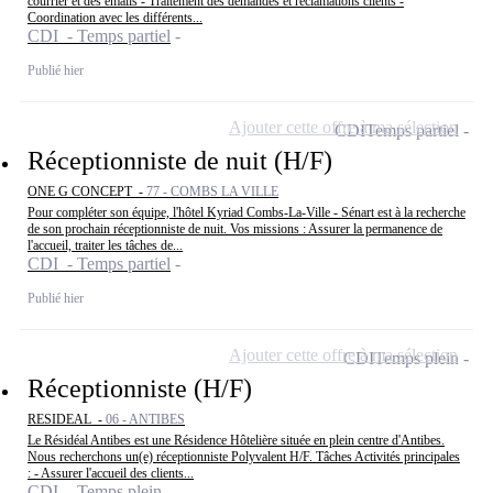
courrier et des emails - Traitement des demandes et réclamations clients -
Coordination avec les différents...
CDI - Temps partiel
Publié hier
Ajouter cette offre à ma sélection
CDI
Temps partiel
Réceptionniste de nuit (H/F)
ONE G CONCEPT -
77 - COMBS LA VILLE
Pour compléter son équipe, l'hôtel Kyriad Combs-La-Ville - Sénart est à la recherche
de son prochain réceptionniste de nuit. Vos missions : Assurer la permanence de
l'accueil, traiter les tâches de...
CDI - Temps partiel
Publié hier
Ajouter cette offre à ma sélection
CDI
Temps plein
Réceptionniste (H/F)
RESIDEAL -
06 - ANTIBES
Le Résidéal Antibes est une Résidence Hôtelière située en plein centre d'Antibes.
Nous recherchons un(e) réceptionniste Polyvalent H/F. Tâches Activités principales
: - Assurer l'accueil des clients...
CDI - Temps plein