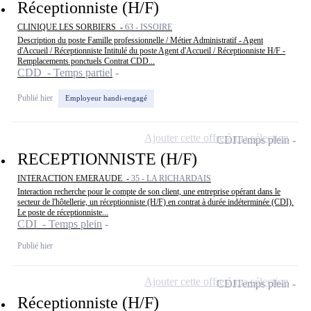
Réceptionniste (H/F)
CLINIQUE LES SORBIERS -
63 - ISSOIRE
Description du poste Famille professionnelle / Métier Administratif - Agent
d'Accueil / Réceptionniste Intitulé du poste Agent d'Accueil / Réceptionniste H/F -
Remplacements ponctuels Contrat CDD...
CDD - Temps partiel
Publié hier
Employeur handi-engagé
Ajouter cette offre à ma sélection
CDI
Temps plein
RECEPTIONNISTE (H/F)
INTERACTION EMERAUDE -
35 - LA RICHARDAIS
Interaction recherche pour le compte de son client, une entreprise opérant dans le
secteur de l'hôtellerie, un réceptionniste (H/F) en contrat à durée indéterminée (CDI).
Le poste de réceptionniste...
CDI - Temps plein
Publié hier
Ajouter cette offre à ma sélection
CDI
Temps plein
Réceptionniste (H/F)