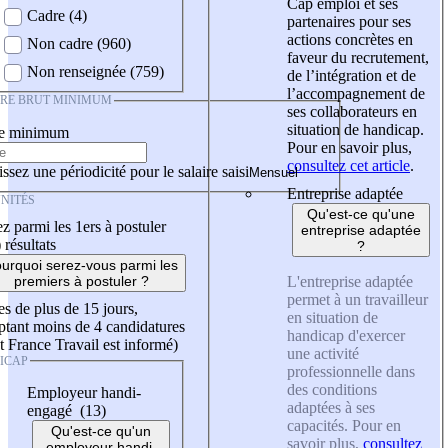
Cap emploi et ses
Cadre (4)
partenaires pour ses
actions concrètes en
Non cadre (960)
faveur du recrutement,
Non renseignée (759)
de l’intégration et de
l’accompagnement de
IRE BRUT MINIMUM
ses collaborateurs en
situation de handicap.
re minimum
Pour en savoir plus,
consultez cet article
.
ssez une périodicité pour le salaire saisi
Entreprise adaptée
NITÉS
Qu'est-ce qu'une
z parmi les 1ers à postuler
entreprise adaptée
)
résultats
?
urquoi serez-vous parmi les
L'entreprise adaptée
premiers à postuler ?
permet à un travailleur
es de plus de 15 jours,
en situation de
tant moins de 4 candidatures
handicap d'exercer
t France Travail est informé)
une activité
ICAP
professionnelle dans
des conditions
Employeur handi-
adaptées à ses
engagé (13)
capacités. Pour en
Qu'est-ce qu'un
savoir plus,
consultez
employeur handi-