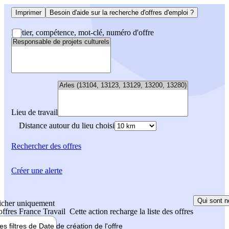
Imprimer
Besoin d'aide sur la recherche d'offres d'emploi ?
Métier, compétence, mot-clé, numéro d'offre
Lieu de travail
Distance autour du lieu choisi
Rechercher
des offres
Créer une alerte
Qui sont n
icher uniquement
 offres France Travail
Cette action recharge la liste des offres
les filtres de
Date de création
de l'offre