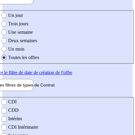
e création de l'offre
Un jour
Trois jours
Une semaine
Deux semaines
Un mois
Toutes les offres
er
le filtre de date de création de l'offre
les filtres de types de
Contrat
de contrat
CDI
CDD
Intérim
CDI Intérimaire