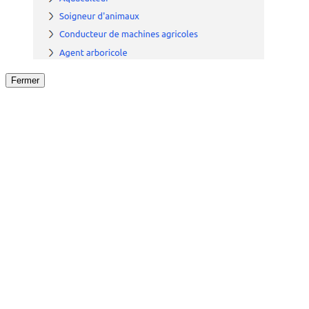
Fermer
Fermer
le détail de l'offre
/
Offre
sur
Offre précéden