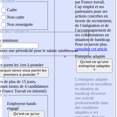
IFICATION
par France travail,
Cap emploi et ses
Cadre
partenaires pour ses
actions concrètes en
Non cadre
faveur du recrutement,
Non renseignée
de l’intégration et de
l’accompagnement de
IRE BRUT MINIMUM
ses collaborateurs en
situation de handicap.
re minimum
Pour en savoir plus,
consultez cet article
.
ssez une périodicité pour le salaire saisi
Entreprise adaptée
NITÉS
Qu'est-ce qu'une
z parmi les 1ers à postuler
entreprise adaptée
?
urquoi serez-vous parmi les
premiers à postuler ?
L'entreprise adaptée
es de plus de 15 jours,
permet à un travailleur
tant moins de 4 candidatures
en situation de
t France Travail est informé)
handicap d'exercer
ICAP
une activité
professionnelle dans
Employeur handi-
des conditions
engagé
adaptées à ses
Qu'est-ce qu'un
capacités. Pour en