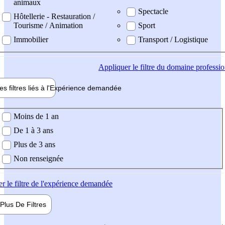
animaux
Spectacle
Hôtellerie - Restauration /
Tourisme / Animation
Sport
Immobilier
Transport / Logistique
Appliquer
le filtre du domaine professi
es filtres liés à l'
Expérience
demandée
ience demandée
Moins de 1 an
De 1 à 3 ans
Plus de 3 ans
Non renseignée
er
le filtre de l'expérience demandée
Plus De
Filtres