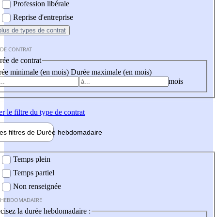
Profession libérale
Reprise d'entreprise
plus
de types de contrat
 DE CONTRAT
ée de contrat
ée minimale (en mois)
Durée maximale (en mois)
mois
er
le filtre du type de contrat
les filtres de
Durée hebdo
madaire
 hebdomadaire
Temps plein
Temps partiel
Non renseignée
 HEBDOMADAIRE
cisez la durée hebdomadaire :