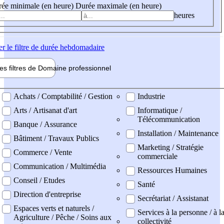
ée minimale (en heure)
Durée maximale (en heure)
heures
er
le filtre de durée hebdomadaire
les filtres de
Domaine pro
fessionnel
ne professionel
Achats / Comptabilité / Gestion
Industrie
Arts / Artisanat d'art
Informatique /
Télécommunication
Banque / Assurance
Installation / Maintenance
Bâtiment / Travaux Publics
Marketing / Stratégie
Commerce / Vente
commerciale
Communication / Multimédia
Ressources Humaines
Conseil / Etudes
Santé
Direction d'entreprise
Secrétariat / Assistanat
Espaces verts et naturels /
Services à la personne / à l
Agriculture / Pêche / Soins aux
collectivité