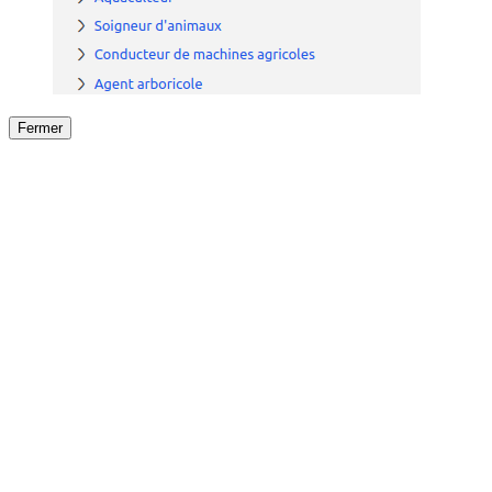
Fermer
Fermer
le détail de l'offre
/
Offre
sur
Offre précéden