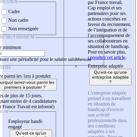
IFICATION
par France travail,
Cap emploi et ses
Cadre
partenaires pour ses
actions concrètes en
Non cadre
faveur du recrutement,
Non renseignée
de l’intégration et de
l’accompagnement de
IRE BRUT MINIMUM
ses collaborateurs en
situation de handicap.
re minimum
Pour en savoir plus,
consultez cet article
.
ssez une périodicité pour le salaire saisi
Entreprise adaptée
NITÉS
Qu'est-ce qu'une
z parmi les 1ers à postuler
entreprise adaptée
?
urquoi serez-vous parmi les
premiers à postuler ?
L'entreprise adaptée
es de plus de 15 jours,
permet à un travailleur
tant moins de 4 candidatures
en situation de
t France Travail est informé)
handicap d'exercer
ICAP
une activité
professionnelle dans
Employeur handi-
des conditions
engagé
adaptées à ses
Qu'est-ce qu'un
capacités. Pour en