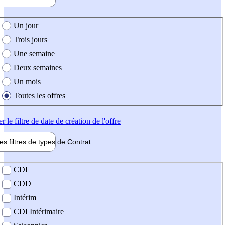
e création de l'offre
Un jour
Trois jours
Une semaine
Deux semaines
Un mois
Toutes les offres
er
le filtre de date de création de l'offre
les filtres de types de
Contrat
de contrat
CDI
CDD
Intérim
CDI Intérimaire