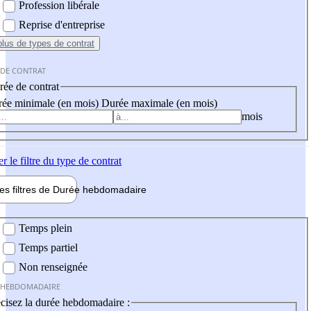
Profession libérale
Reprise d'entreprise
plus
de types de contrat
 DE CONTRAT
ée de contrat
ée minimale (en mois)
Durée maximale (en mois)
mois
er
le filtre du type de contrat
les filtres de
Durée hebdo
madaire
 hebdomadaire
Temps plein
Temps partiel
Non renseignée
 HEBDOMADAIRE
cisez la durée hebdomadaire :