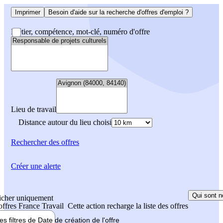
Imprimer
Besoin d'aide sur la recherche d'offres d'emploi ?
Métier, compétence, mot-clé, numéro d'offre
Lieu de travail
Distance autour du lieu choisi
Rechercher
des offres
Créer une alerte
Qui sont n
icher uniquement
 offres France Travail
Cette action recharge la liste des offres
les filtres de
Date de création
de l'offre