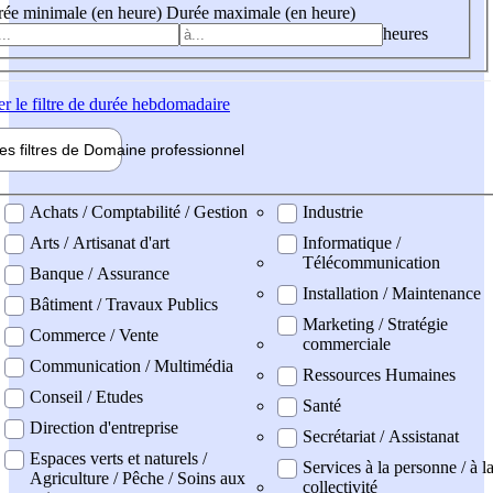
ée minimale (en heure)
Durée maximale (en heure)
heures
er
le filtre de durée hebdomadaire
les filtres de
Domaine pro
fessionnel
ne professionel
Achats / Comptabilité / Gestion
Industrie
Arts / Artisanat d'art
Informatique /
Télécommunication
Banque / Assurance
Installation / Maintenance
Bâtiment / Travaux Publics
Marketing / Stratégie
Commerce / Vente
commerciale
Communication / Multimédia
Ressources Humaines
Conseil / Etudes
Santé
Direction d'entreprise
Secrétariat / Assistanat
Espaces verts et naturels /
Services à la personne / à l
Agriculture / Pêche / Soins aux
collectivité