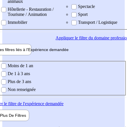
animaux
Spectacle
Hôtellerie - Restauration /
Tourisme / Animation
Sport
Immobilier
Transport / Logistique
Appliquer
le filtre du domaine professi
es filtres liés à l'
Expérience
demandée
ience demandée
Moins de 1 an
De 1 à 3 ans
Plus de 3 ans
Non renseignée
er
le filtre de l'expérience demandée
Plus De
Filtres