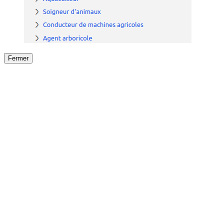
Fermer
Fermer
le détail de l'offre
/
Offre
sur
Offre précéden