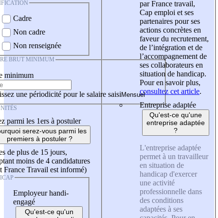
IFICATION
par France travail,
Cap emploi et ses
Cadre
partenaires pour ses
actions concrètes en
Non cadre
faveur du recrutement,
Non renseignée
de l’intégration et de
l’accompagnement de
IRE BRUT MINIMUM
ses collaborateurs en
situation de handicap.
re minimum
Pour en savoir plus,
consultez cet article
.
ssez une périodicité pour le salaire saisi
Entreprise adaptée
NITÉS
Qu'est-ce qu'une
z parmi les 1ers à postuler
entreprise adaptée
?
urquoi serez-vous parmi les
premiers à postuler ?
L'entreprise adaptée
es de plus de 15 jours,
permet à un travailleur
tant moins de 4 candidatures
en situation de
t France Travail est informé)
handicap d'exercer
ICAP
une activité
professionnelle dans
Employeur handi-
des conditions
engagé
adaptées à ses
Qu'est-ce qu'un
capacités. Pour en