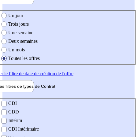
e création de l'offre
Un jour
Trois jours
Une semaine
Deux semaines
Un mois
Toutes les offres
er
le filtre de date de création de l'offre
les filtres de types de
Contrat
de contrat
CDI
CDD
Intérim
CDI Intérimaire