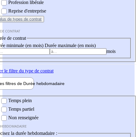
Profession libérale
Reprise d'entreprise
plus
de types de contrat
 DE CONTRAT
ée de contrat
ée minimale (en mois)
Durée maximale (en mois)
mois
er
le filtre du type de contrat
les filtres de
Durée hebdo
madaire
 hebdomadaire
Temps plein
Temps partiel
Non renseignée
 HEBDOMADAIRE
cisez la durée hebdomadaire :