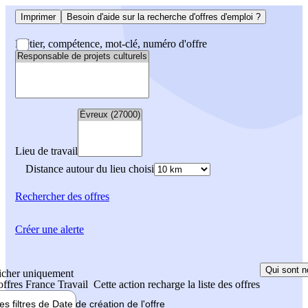
Imprimer
Besoin d'aide sur la recherche d'offres d'emploi ?
Métier, compétence, mot-clé, numéro d'offre
Lieu de travail
Distance autour du lieu choisi
Rechercher
des offres
Créer une alerte
Qui sont n
icher uniquement
 offres France Travail
Cette action recharge la liste des offres
les filtres de
Date de création
de l'offre