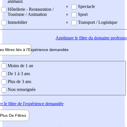
animaux
Spectacle
Hôtellerie - Restauration /
Tourisme / Animation
Sport
Immobilier
Transport / Logistique
Appliquer
le filtre du domaine professi
es filtres liés à l'
Expérience
demandée
ience demandée
Moins de 1 an
De 1 à 3 ans
Plus de 3 ans
Non renseignée
er
le filtre de l'expérience demandée
Plus De
Filtres