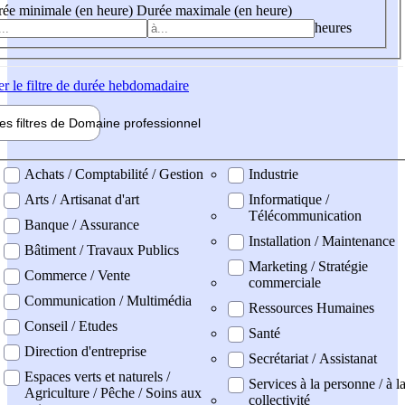
ée minimale (en heure)
Durée maximale (en heure)
heures
er
le filtre de durée hebdomadaire
les filtres de
Domaine pro
fessionnel
ne professionel
Achats / Comptabilité / Gestion
Industrie
Arts / Artisanat d'art
Informatique /
Télécommunication
Banque / Assurance
Installation / Maintenance
Bâtiment / Travaux Publics
Marketing / Stratégie
Commerce / Vente
commerciale
Communication / Multimédia
Ressources Humaines
Conseil / Etudes
Santé
Direction d'entreprise
Secrétariat / Assistanat
Espaces verts et naturels /
Services à la personne / à l
Agriculture / Pêche / Soins aux
collectivité