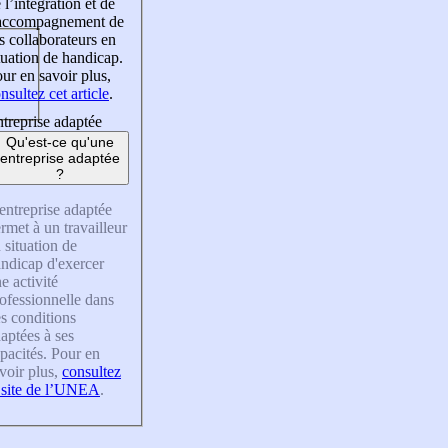
 l’intégration et de
’accompagnement de
s collaborateurs en
tuation de handicap.
ur en savoir plus,
nsultez cet article
.
treprise adaptée
Qu'est-ce qu'une
entreprise adaptée
?
entreprise adaptée
rmet à un travailleur
 situation de
ndicap d'exercer
e activité
ofessionnelle dans
s conditions
aptées à ses
pacités. Pour en
voir plus,
consultez
 site de l’UNEA
.