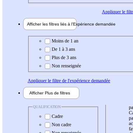
Appliquer
le fil
Afficher les filtres liés à l'
Expérience
demandée
Expérience demandée
Moins de 1 an
De 1 à 3 ans
Plus de 3 ans
Non renseignée
Appliquer
le filtre de l'expérience demandée
Afficher
Plus de
filtres
QUALIFICATION
pa
Ca
Cadre
pa
ac
Non cadre
fa
Non renseignée