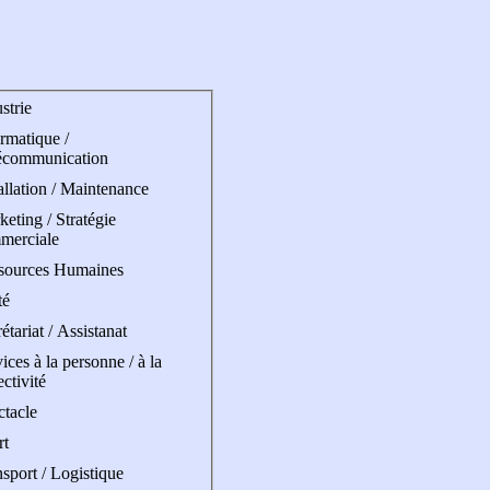
strie
rmatique /
écommunication
allation / Maintenance
eting / Stratégie
merciale
sources Humaines
té
étariat / Assistanat
ices à la personne / à la
ectivité
ctacle
rt
sport / Logistique