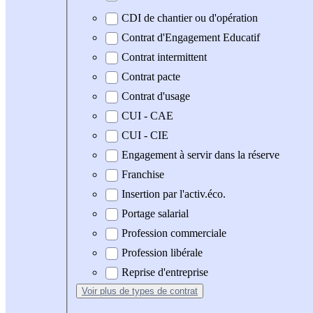
CDI de chantier ou d'opération
Contrat d'Engagement Educatif
Contrat intermittent
Contrat pacte
Contrat d'usage
CUI - CAE
CUI - CIE
Engagement à servir dans la réserve
Franchise
Insertion par l'activ.éco.
Portage salarial
Profession commerciale
Profession libérale
Reprise d'entreprise
Voir plus
de types de contrat