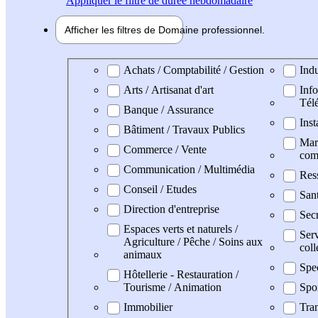
Appliquer
le filtre de durée hebdomadaire
Afficher les filtres de
Domaine pro
fessionnel
Domaine professionel
Achats / Comptabilité / Gestion
Indu
Arts / Artisanat d'art
Info
Tél
Banque / Assurance
Inst
Bâtiment / Travaux Publics
Mark
Commerce / Vente
com
Communication / Multimédia
Res
Conseil / Etudes
San
Direction d'entreprise
Secr
Espaces verts et naturels /
Serv
Agriculture / Pêche / Soins aux
coll
animaux
Spe
Hôtellerie - Restauration /
Tourisme / Animation
Spo
Immobilier
Tran