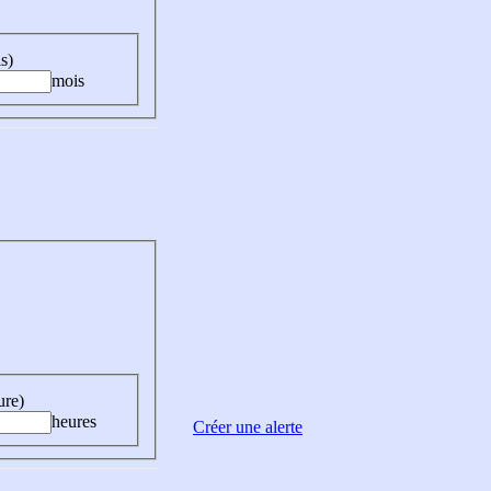
s)
mois
ure)
heures
Créer une alerte