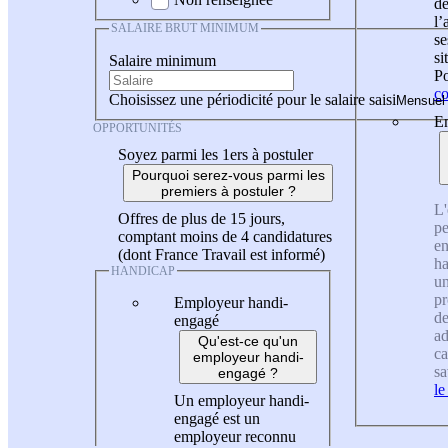
de
l
SALAIRE BRUT MINIMUM
se
si
Salaire minimum
Po
co
Choisissez une périodicité pour le salaire saisi
En
OPPORTUNITÉS
Soyez parmi les 1ers à postuler
Pourquoi serez-vous parmi les
premiers à postuler ?
L'
Offres de plus de 15 jours,
pe
comptant moins de 4 candidatures
en
(dont France Travail est informé)
ha
HANDICAP
un
pr
Employeur handi-
de
engagé
ad
Qu'est-ce qu'un
ca
employeur handi-
sa
engagé ?
le
Un employeur handi-
engagé est un
employeur reconnu