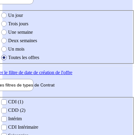
e création de l'offre
Un jour
Trois jours
Une semaine
Deux semaines
Un mois
Toutes les offres
er
le filtre de date de création de l'offre
les filtres de types de
Contrat
de contrat
CDI (1)
CDD (2)
Intérim
CDI Intérimaire