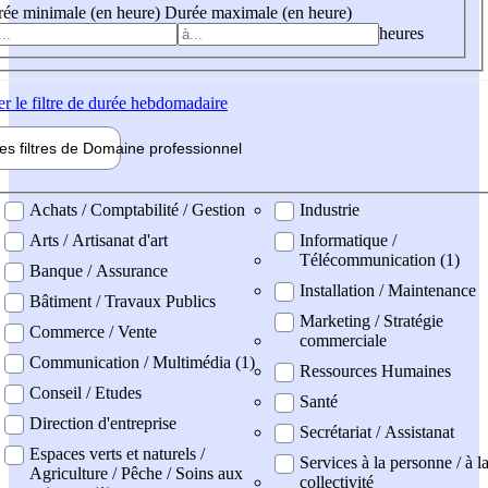
ée minimale (en heure)
Durée maximale (en heure)
heures
er
le filtre de durée hebdomadaire
les filtres de
Domaine pro
fessionnel
ne professionel
Achats / Comptabilité / Gestion
Industrie
Arts / Artisanat d'art
Informatique /
Télécommunication (1)
Banque / Assurance
Installation / Maintenance
Bâtiment / Travaux Publics
Marketing / Stratégie
Commerce / Vente
commerciale
Communication / Multimédia (1)
Ressources Humaines
Conseil / Etudes
Santé
Direction d'entreprise
Secrétariat / Assistanat
Espaces verts et naturels /
Services à la personne / à l
Agriculture / Pêche / Soins aux
collectivité