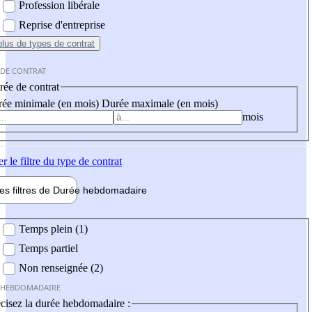
Profession libérale
Reprise d'entreprise
plus
de types de contrat
 DE CONTRAT
ée de contrat
ée minimale (en mois)
Durée maximale (en mois)
mois
er
le filtre du type de contrat
les filtres de
Durée hebdo
madaire
 hebdomadaire
Temps plein (1)
Temps partiel
Non renseignée (2)
 HEBDOMADAIRE
cisez la durée hebdomadaire :