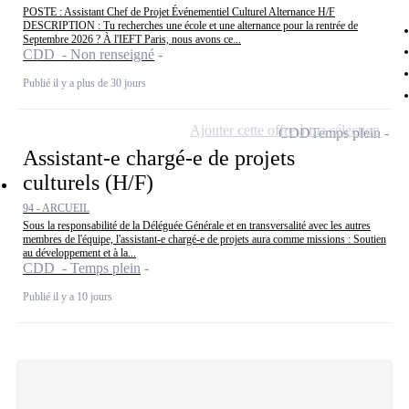
POSTE : Assistant Chef de Projet Événementiel Culturel Alternance H/F
DESCRIPTION : Tu recherches une école et une alternance pour la rentrée de
Septembre 2026 ? À l'IEFT Paris, nous avons ce...
CDD - Non renseigné
Publié il y a plus de 30 jours
Ajouter cette offre à ma sélection
CDD
Temps plein
Assistant-e chargé-e de projets
culturels (H/F)
94 - ARCUEIL
Sous la responsabilité de la Déléguée Générale et en transversalité avec les autres
membres de l'équipe, l'assistant-e chargé-e de projets aura comme missions : Soutien
au développement et à la...
CDD - Temps plein
Publié il y a 10 jours