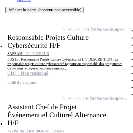
Afficher la carte
(contenu non-accessible)
Ajouter cette offre à ma sélection
CDI
Non renseigné
Responsable Projets Culture
Cybersécurité H/F
SAFRAN -
92 - PUTEAUX
POSTE : Responsable Projets Culture Cybersécurité H/F DESCRIPTION : Le
responsable projets culture cybersécurité rapporte au responsable des programmes
Cyber dans le département Gouvernance...
CDI - Non renseigné
Publié il y a 26 jours
Ajouter cette offre à ma sélection
CDD
Non renseigné
Assistant Chef de Projet
Événementiel Culturel Alternance
H/F
75 - PARIS 1ER ARRONDISSEMENT