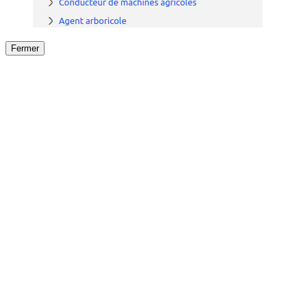
Fermer
Fermer
le détail de l'offre
/
Offre
sur
Offre précéden