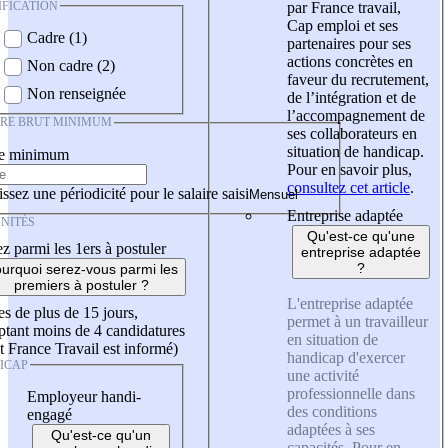
IFICATION
par France travail,
Cap emploi et ses
Cadre (1)
partenaires pour ses
actions concrètes en
Non cadre (2)
faveur du recrutement,
Non renseignée
de l’intégration et de
l’accompagnement de
IRE BRUT MINIMUM
ses collaborateurs en
situation de handicap.
re minimum
Pour en savoir plus,
consultez cet article
.
ssez une périodicité pour le salaire saisi
Entreprise adaptée
NITÉS
Qu'est-ce qu'une
z parmi les 1ers à postuler
entreprise adaptée
?
urquoi serez-vous parmi les
premiers à postuler ?
L'entreprise adaptée
es de plus de 15 jours,
permet à un travailleur
tant moins de 4 candidatures
en situation de
t France Travail est informé)
handicap d'exercer
ICAP
une activité
professionnelle dans
Employeur handi-
des conditions
engagé
adaptées à ses
Qu'est-ce qu'un
capacités. Pour en