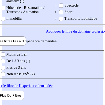
animaux (1)
Spectacle
Hôtellerie - Restauration /
Tourisme / Animation
Sport
Immobilier
Transport / Logistique
Appliquer
le filtre du domaine professi
es filtres liés à l'
Expérience
demandée
ience demandée
Moins de 1 an
De 1 à 3 ans (1)
Plus de 3 ans
Non renseignée (2)
er
le filtre de l'expérience demandée
Plus De
Filtres