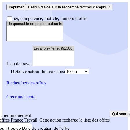
Imprimer
Besoin d'aide sur la recherche d'offres d'emploi ?
Métier, compétence, mot-clé, numéro d'offre
Lieu de travail
Distance autour du lieu choisi
Rechercher
des offres
Créer une alerte
Qui sont n
icher uniquement
 offres France Travail
Cette action recharge la liste des offres
les filtres de
Date de création
de l'offre