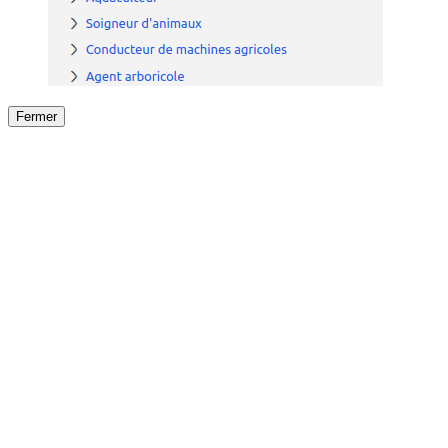
Fermer
Fermer
le détail de l'offre
/
Offre
sur
Offre précéden