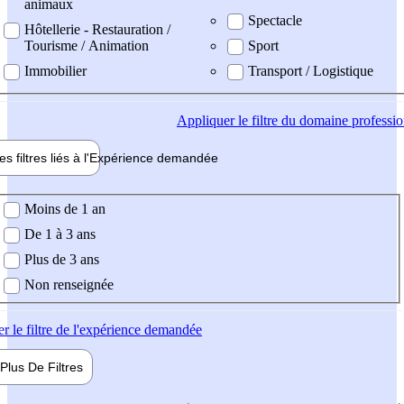
animaux
Spectacle
Hôtellerie - Restauration /
Tourisme / Animation
Sport
Immobilier
Transport / Logistique
Appliquer
le filtre du domaine professi
es filtres liés à l'
Expérience
demandée
ience demandée
Moins de 1 an
De 1 à 3 ans
Plus de 3 ans
Non renseignée
er
le filtre de l'expérience demandée
Plus De
Filtres