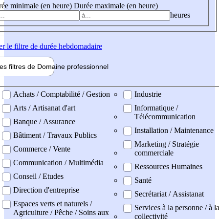
ée minimale (en heure)
Durée maximale (en heure)
heures
er
le filtre de durée hebdomadaire
les filtres de
Domaine pro
fessionnel
ne professionel
Achats / Comptabilité / Gestion
Industrie
Arts / Artisanat d'art
Informatique /
Télécommunication
Banque / Assurance
Installation / Maintenance
Bâtiment / Travaux Publics
Marketing / Stratégie
Commerce / Vente
commerciale
Communication / Multimédia
Ressources Humaines
Conseil / Etudes
Santé
Direction d'entreprise
Secrétariat / Assistanat
Espaces verts et naturels /
Services à la personne / à l
Agriculture / Pêche / Soins aux
collectivité