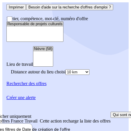
Imprimer
Besoin d'aide sur la recherche d'offres d'emploi ?
Métier, compétence, mot-clé, numéro d'offre
Lieu de travail
Distance autour du lieu choisi
Rechercher
des offres
Créer une alerte
Qui sont n
icher uniquement
 offres France Travail
Cette action recharge la liste des offres
les filtres de
Date de création
de l'offre