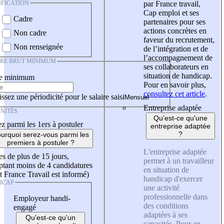
IFICATION
par France travail,
Cap emploi et ses
Cadre
partenaires pour ses
actions concrètes en
Non cadre
faveur du recrutement,
Non renseignée
de l’intégration et de
l’accompagnement de
IRE BRUT MINIMUM
ses collaborateurs en
situation de handicap.
re minimum
Pour en savoir plus,
consultez cet article
.
ssez une périodicité pour le salaire saisi
Entreprise adaptée
NITÉS
Qu'est-ce qu'une
z parmi les 1ers à postuler
entreprise adaptée
?
urquoi serez-vous parmi les
premiers à postuler ?
L'entreprise adaptée
es de plus de 15 jours,
permet à un travailleur
tant moins de 4 candidatures
en situation de
t France Travail est informé)
handicap d'exercer
ICAP
une activité
professionnelle dans
Employeur handi-
des conditions
engagé
adaptées à ses
Qu'est-ce qu'un
capacités. Pour en