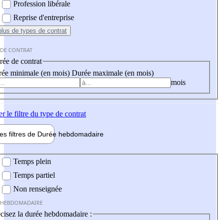
Profession libérale
Reprise d'entreprise
plus
de types de contrat
 DE CONTRAT
ée de contrat
ée minimale (en mois)
Durée maximale (en mois)
mois
er
le filtre du type de contrat
les filtres de
Durée hebdo
madaire
 hebdomadaire
Temps plein
Temps partiel
Non renseignée
 HEBDOMADAIRE
cisez la durée hebdomadaire :