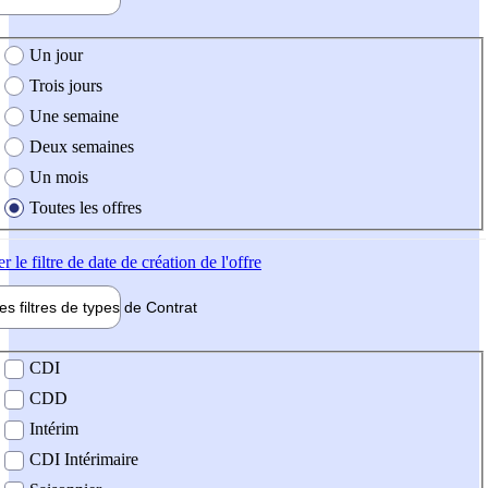
e création de l'offre
Un jour
Trois jours
Une semaine
Deux semaines
Un mois
Toutes les offres
er
le filtre de date de création de l'offre
les filtres de types de
Contrat
de contrat
CDI
CDD
Intérim
CDI Intérimaire