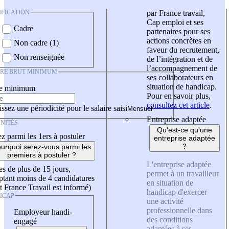
IFICATION
par France travail,
Cap emploi et ses
Cadre
partenaires pour ses
actions concrètes en
Non cadre (1)
faveur du recrutement,
Non renseignée
de l’intégration et de
l’accompagnement de
IRE BRUT MINIMUM
ses collaborateurs en
situation de handicap.
re minimum
Pour en savoir plus,
consultez cet article
.
ssez une périodicité pour le salaire saisi
Entreprise adaptée
NITÉS
Qu'est-ce qu'une
z parmi les 1ers à postuler
entreprise adaptée
?
urquoi serez-vous parmi les
premiers à postuler ?
L'entreprise adaptée
es de plus de 15 jours,
permet à un travailleur
tant moins de 4 candidatures
en situation de
t France Travail est informé)
handicap d'exercer
ICAP
une activité
professionnelle dans
Employeur handi-
des conditions
engagé
adaptées à ses