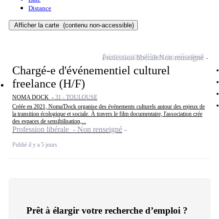
Distance
Afficher la carte
(contenu non-accessible)
Ajouter cette offre à ma sélection
Profession libérale
Non renseigné
Chargé-e d'événementiel culturel
freelance (H/F)
NOMA DOCK -
31 - TOULOUSE
Créée en 2021, Noma'Dock organise des événements culturels autour des enjeux de
la transition écologique et sociale. À travers le film documentaire, l'association crée
des espaces de sensibilisation,...
Profession libérale - Non renseigné
Publié il y a 5 jours
Prêt à élargir votre recherche d’emploi ?