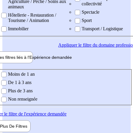
Agriculture / Pêche / Soins aux
collectivité
animaux
Spectacle
Hôtellerie - Restauration /
Tourisme / Animation
Sport
Immobilier
Transport / Logistique
Appliquer
le filtre du domaine professi
es filtres liés à l'
Expérience
demandée
ience demandée
Moins de 1 an
De 1 à 3 ans
Plus de 3 ans
Non renseignée
er
le filtre de l'expérience demandée
Plus De
Filtres