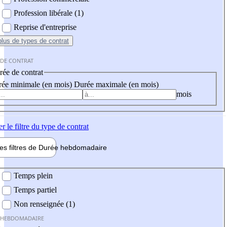
Profession libérale (1)
Reprise d'entreprise
plus
de types de contrat
 DE CONTRAT
ée de contrat
ée minimale (en mois)
Durée maximale (en mois)
mois
er
le filtre du type de contrat
les filtres de
Durée hebdo
madaire
 hebdomadaire
Temps plein
Temps partiel
Non renseignée (1)
 HEBDOMADAIRE