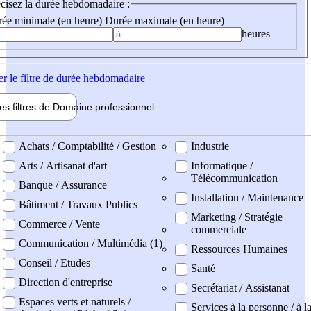
cisez la durée hebdomadaire :
ée minimale (en heure)
Durée maximale (en heure)
heures
er
le filtre de durée hebdomadaire
les filtres de
Domaine pro
fessionnel
ne professionel
Achats / Comptabilité / Gestion
Industrie
Arts / Artisanat d'art
Informatique /
Télécommunication
Banque / Assurance
Installation / Maintenance
Bâtiment / Travaux Publics
Marketing / Stratégie
Commerce / Vente
commerciale
Communication / Multimédia (1)
Ressources Humaines
Conseil / Etudes
Santé
Direction d'entreprise
Secrétariat / Assistanat
Espaces verts et naturels /
Services à la personne / à l