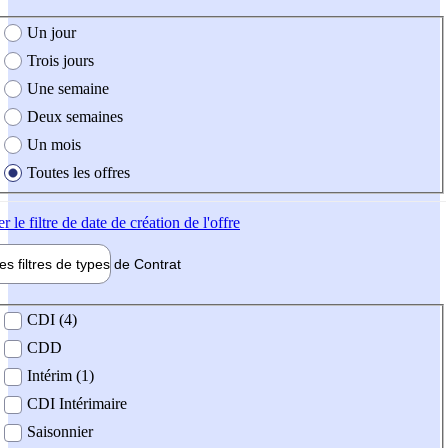
e création de l'offre
Un jour
Trois jours
Une semaine
Deux semaines
Un mois
Toutes les offres
er
le filtre de date de création de l'offre
les filtres de types de
Contrat
de contrat
CDI (4)
CDD
Intérim (1)
CDI Intérimaire
Saisonnier