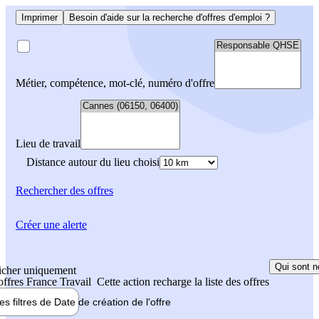
Imprimer
Besoin d'aide sur la recherche d'offres d'emploi ?
Métier, compétence, mot-clé, numéro d'offre
Lieu de travail
Distance autour du lieu choisi
Rechercher
des offres
Créer une alerte
Qui sont n
icher uniquement
 offres France Travail
Cette action recharge la liste des offres
les filtres de
Date de création
de l'offre