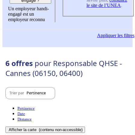
engagé ?
le site de l’UNEA
.
Un employeur handi-
engagé est un
employeur reconnu
Appliquer
les filtres
6 offres
pour Responsable QHSE -
Cannes (06150, 06400)
Trier par
Pertinence
Pertinence
Date
Distance
Afficher la carte
(contenu non-accessible)