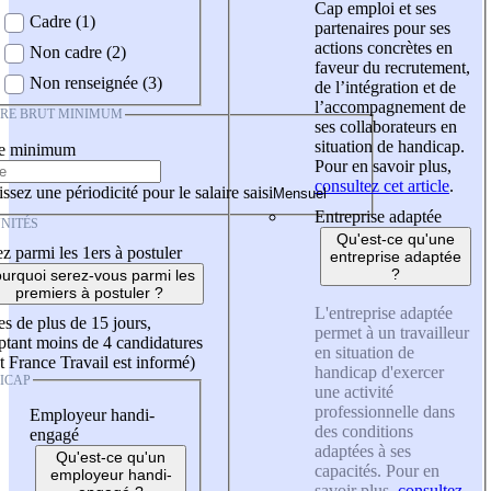
Cap emploi et ses
Cadre (1)
partenaires pour ses
actions concrètes en
Non cadre (2)
faveur du recrutement,
Non renseignée (3)
de l’intégration et de
l’accompagnement de
IRE BRUT MINIMUM
ses collaborateurs en
situation de handicap.
re minimum
Pour en savoir plus,
consultez cet article
.
ssez une périodicité pour le salaire saisi
Entreprise adaptée
NITÉS
Qu'est-ce qu'une
z parmi les 1ers à postuler
entreprise adaptée
?
urquoi serez-vous parmi les
premiers à postuler ?
L'entreprise adaptée
es de plus de 15 jours,
permet à un travailleur
tant moins de 4 candidatures
en situation de
t France Travail est informé)
handicap d'exercer
ICAP
une activité
professionnelle dans
Employeur handi-
des conditions
engagé
adaptées à ses
Qu'est-ce qu'un
capacités. Pour en
employeur handi-
savoir plus,
consultez