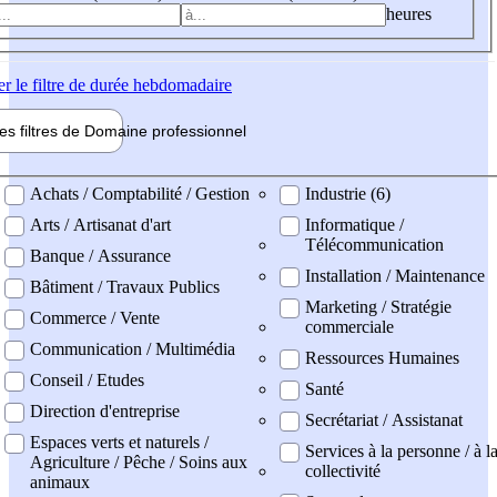
heures
er
le filtre de durée hebdomadaire
les filtres de
Domaine pro
fessionnel
ne professionel
Achats / Comptabilité / Gestion
Industrie (6)
Arts / Artisanat d'art
Informatique /
Télécommunication
Banque / Assurance
Installation / Maintenance
Bâtiment / Travaux Publics
Marketing / Stratégie
Commerce / Vente
commerciale
Communication / Multimédia
Ressources Humaines
Conseil / Etudes
Santé
Direction d'entreprise
Secrétariat / Assistanat
Espaces verts et naturels /
Services à la personne / à l
Agriculture / Pêche / Soins aux
collectivité
animaux