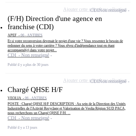
Ajouter cette offre à ma sélection
CDI
Non renseigné
(F/H) Direction d'une agence en
franchise (CDI)
APEF -
06 - ANTIBES
Et si votre reconversion devenait le projet d'une vie ? Vous ressentez le besoin de
redonner du sens à votre carrière ? Vous rêvez d'indépendance tout en étant
accompagné(e) dans votre projet...
CDI - Non renseigné
Publié il y a plus de 30 jours
Ajouter cette offre à ma sélection
CDI
Non renseigné
Chargé QHSE H/F
VEOLIA -
06 - ANTIBES
POSTE : Chargé QHSE H/F DESCRIPTION : Au sein de la Direction des Unités
Industrielles de l'Activité Recyclage et Valorisation de Veolia Région SUD PACA,
nous recherchons un Chargé QHSE F/H. ...
CDI - Non renseigné
Publié il y a 13 jours