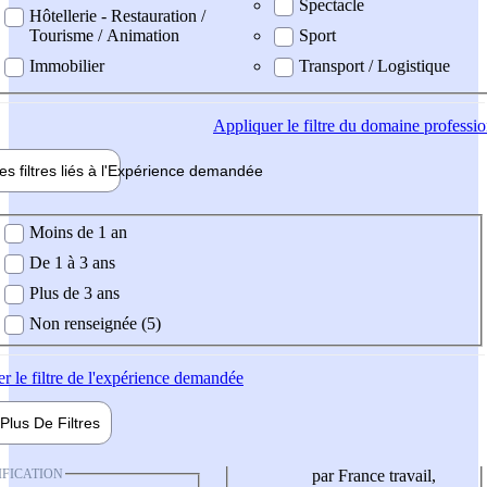
Spectacle
Hôtellerie - Restauration /
Tourisme / Animation
Sport
Immobilier
Transport / Logistique
Appliquer
le filtre du domaine professi
es filtres liés à l'
Expérience
demandée
ience demandée
Moins de 1 an
De 1 à 3 ans
Plus de 3 ans
Non renseignée (5)
er
le filtre de l'expérience demandée
Plus De
Filtres
IFICATION
par France travail,