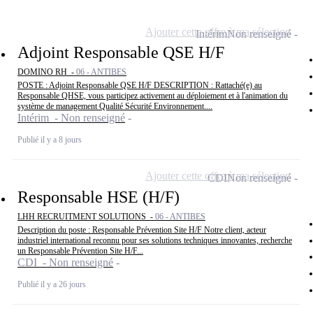
Ajouter cette offre à ma sélection
Intérim
Non renseigné
Adjoint Responsable QSE H/F
DOMINO RH -
06 - ANTIBES
POSTE : Adjoint Responsable QSE H/F DESCRIPTION : Rattaché(e) au
Responsable QHSE, vous participez activement au déploiement et à l'animation du
système de management Qualité Sécurité Environnement....
Intérim - Non renseigné
Publié il y a 8 jours
Ajouter cette offre à ma sélection
CDI
Non renseigné
Responsable HSE (H/F)
LHH RECRUITMENT SOLUTIONS -
06 - ANTIBES
Description du poste : Responsable Prévention Site H/F Notre client, acteur
industriel international reconnu pour ses solutions techniques innovantes, recherche
un Responsable Prévention Site H/F...
CDI - Non renseigné
Publié il y a 26 jours