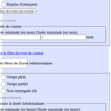
Reprise d'entreprise
plus
de types de contrat
 DE CONTRAT
ée de contrat
ée minimale (en mois)
Durée maximale (en mois)
mois
er
le filtre du type de contrat
les filtres de
Durée hebdo
madaire
 hebdomadaire
Temps plein
Temps partiel
Non renseignée (6)
 HEBDOMADAIRE
cisez la durée hebdomadaire :
ée minimale (en heure)
Durée maximale (en heure)