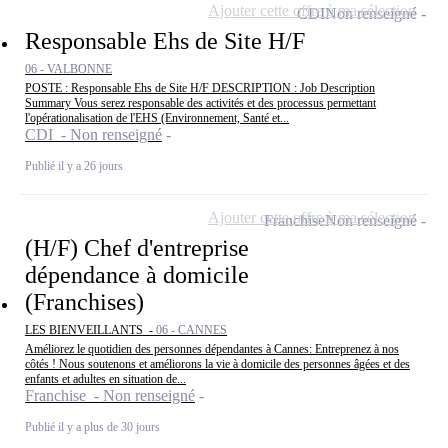
Ajouter cette offre à ma sélection
CDI
Non renseigné
Responsable Ehs de Site H/F
06 - VALBONNE
POSTE : Responsable Ehs de Site H/F DESCRIPTION : Job Description
Summary Vous serez responsable des activités et des processus permettant
l'opérationalisation de l'EHS (Environnement, Santé et...
CDI - Non renseigné
Publié il y a 26 jours
Ajouter cette offre à ma sélection
Franchise
Non renseigné
(H/F) Chef d'entreprise
dépendance à domicile
(Franchises)
LES BIENVEILLANTS -
06 - CANNES
Améliorez le quotidien des personnes dépendantes à Cannes: Entreprenez à nos
côtés ! Nous soutenons et améliorons la vie à domicile des personnes âgées et des
enfants et adultes en situation de...
Franchise - Non renseigné
Publié il y a plus de 30 jours