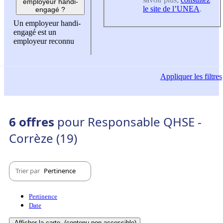
employeur handi-
le site de l’UNEA
.
engagé ?
Un employeur handi-
engagé est un
employeur reconnu
Appliquer
les filtres
6 offres
pour Responsable QHSE -
Corrèze (19)
Trier par
Pertinence
Pertinence
Date
Afficher la carte
(contenu non-accessible)