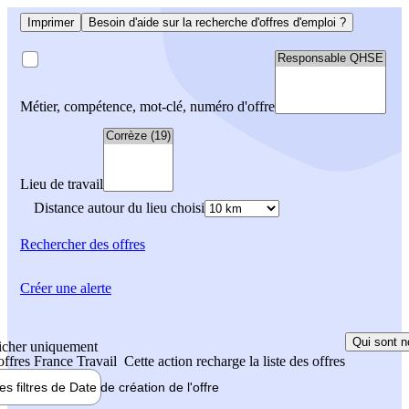
Imprimer
Besoin d'aide sur la recherche d'offres d'emploi ?
Métier, compétence, mot-clé, numéro d'offre
Lieu de travail
Distance autour du lieu choisi
Rechercher
des offres
Créer une alerte
Qui sont n
icher uniquement
 offres France Travail
Cette action recharge la liste des offres
les filtres de
Date de création
de l'offre