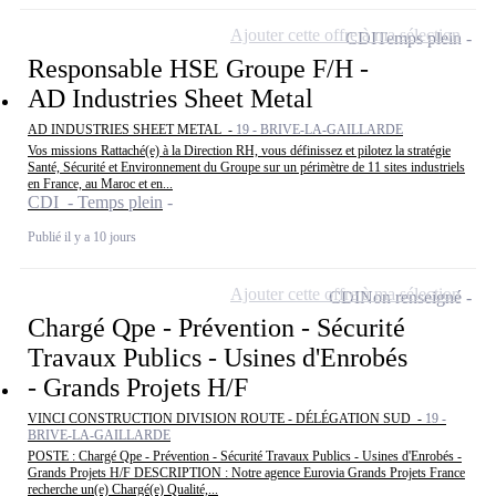
Ajouter cette offre à ma sélection
CDI
Temps plein
Responsable HSE Groupe F/H -
AD Industries Sheet Metal
AD INDUSTRIES SHEET METAL -
19 - BRIVE-LA-GAILLARDE
Vos missions Rattaché(e) à la Direction RH, vous définissez et pilotez la stratégie
Santé, Sécurité et Environnement du Groupe sur un périmètre de 11 sites industriels
en France, au Maroc et en...
CDI - Temps plein
Publié il y a 10 jours
Ajouter cette offre à ma sélection
CDI
Non renseigné
Chargé Qpe - Prévention - Sécurité
Travaux Publics - Usines d'Enrobés
- Grands Projets H/F
VINCI CONSTRUCTION DIVISION ROUTE - DÉLÉGATION SUD -
19 -
BRIVE-LA-GAILLARDE
POSTE : Chargé Qpe - Prévention - Sécurité Travaux Publics - Usines d'Enrobés -
Grands Projets H/F DESCRIPTION : Notre agence Eurovia Grands Projets France
recherche un(e) Chargé(e) Qualité,...