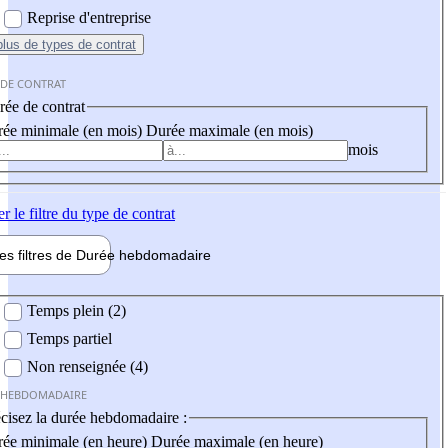
Reprise d'entreprise
plus
de types de contrat
 DE CONTRAT
ée de contrat
ée minimale (en mois)
Durée maximale (en mois)
mois
er
le filtre du type de contrat
les filtres de
Durée hebdo
madaire
 hebdomadaire
Temps plein (2)
Temps partiel
Non renseignée (4)
 HEBDOMADAIRE
cisez la durée hebdomadaire :
ée minimale (en heure)
Durée maximale (en heure)