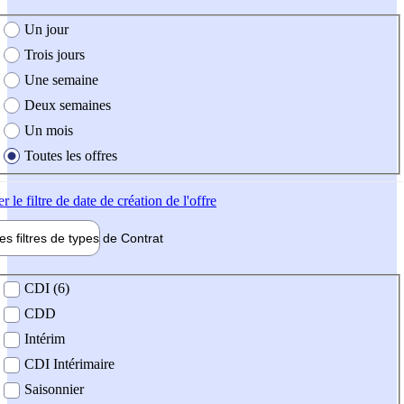
e création de l'offre
Un jour
Trois jours
Une semaine
Deux semaines
Un mois
Toutes les offres
er
le filtre de date de création de l'offre
les filtres de types de
Contrat
de contrat
CDI (6)
CDD
Intérim
CDI Intérimaire
Saisonnier