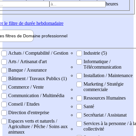
heures
er
le filtre de durée hebdomadaire
les filtres de
Domaine pro
fessionnel
ne professionel
Achats / Comptabilité / Gestion
Industrie (5)
Arts / Artisanat d'art
Informatique /
Télécommunication
Banque / Assurance
Installation / Maintenance
Bâtiment / Travaux Publics (1)
Marketing / Stratégie
Commerce / Vente
commerciale
Communication / Multimédia
Ressources Humaines
Conseil / Etudes
Santé
Direction d'entreprise
Secrétariat / Assistanat
Espaces verts et naturels /
Services à la personne / à l
Agriculture / Pêche / Soins aux
collectivité
animaux