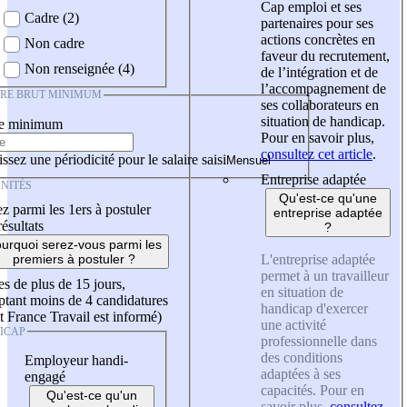
Cap emploi et ses
Cadre (2)
partenaires pour ses
actions concrètes en
Non cadre
faveur du recrutement,
Non renseignée (4)
de l’intégration et de
l’accompagnement de
IRE BRUT MINIMUM
ses collaborateurs en
situation de handicap.
re minimum
Pour en savoir plus,
consultez cet article
.
ssez une périodicité pour le salaire saisi
Entreprise adaptée
NITÉS
Qu'est-ce qu'une
z parmi les 1ers à postuler
entreprise adaptée
résultats
?
urquoi serez-vous parmi les
L'entreprise adaptée
premiers à postuler ?
permet à un travailleur
es de plus de 15 jours,
en situation de
tant moins de 4 candidatures
handicap d'exercer
t France Travail est informé)
une activité
ICAP
professionnelle dans
des conditions
Employeur handi-
adaptées à ses
engagé
capacités. Pour en
Qu'est-ce qu'un
savoir plus,
consultez