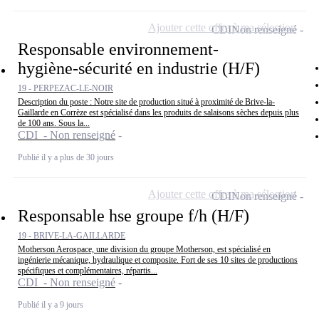
Ajouter cette offre à ma sélection
CDI
Non renseigné
Responsable environnement-
hygiène-sécurité en industrie (H/F)
19 - PERPEZAC-LE-NOIR
Description du poste : Notre site de production situé à proximité de Brive-la-
Gaillarde en Corrèze est spécialisé dans les produits de salaisons sèches depuis plus
de 100 ans. Sous la...
CDI - Non renseigné
Publié il y a plus de 30 jours
Ajouter cette offre à ma sélection
CDI
Non renseigné
Responsable hse groupe f/h (H/F)
19 - BRIVE-LA-GAILLARDE
Motherson Aerospace, une division du groupe Motherson, est spécialisé en
ingénierie mécanique, hydraulique et composite. Fort de ses 10 sites de productions
spécifiques et complémentaires, répartis...
CDI - Non renseigné
Publié il y a 9 jours