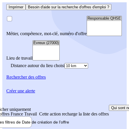
Imprimer
Besoin d'aide sur la recherche d'offres d'emploi ?
Métier, compétence, mot-clé, numéro d'offre
Lieu de travail
Distance autour du lieu choisi
Rechercher
des offres
Créer une alerte
Qui sont n
icher uniquement
 offres France Travail
Cette action recharge la liste des offres
les filtres de
Date de création
de l'offre