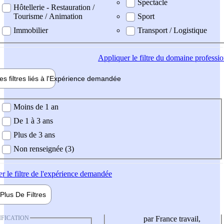
Spectacle
Hôtellerie - Restauration /
Tourisme / Animation
Sport
Immobilier
Transport / Logistique
Appliquer
le filtre du domaine professi
es filtres liés à l'
Expérience
demandée
ience demandée
Moins de 1 an
De 1 à 3 ans
Plus de 3 ans
Non renseignée (3)
er
le filtre de l'expérience demandée
Plus De
Filtres
IFICATION
par France travail,