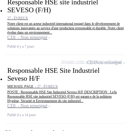
Responsable HSE site industriel
SEVESO (F/H)
27 - ÉVREUX
Notre client est un acteur industriel international engagé dans le développement de
solutions innovantes au service d'une production responsable et durable. Notre client
évolue dans un environnement...
CDI - Non renseigné
Publié il y a 7 jours
Ajouter cette offre à ma sélection
CDI
Non renseigné
Responsable HSE Site Industriel
Seveso H/F
MICHAEL PAGE -
27 - ÉVREUX
POSTE : Responsable HSE Site Industriel Seveso H/F DESCRIPTION : Le/la
Responsable HSE site industriel SEVESO (F/H) est garant-e de la politique
Hygiène, Sécurité et Environnement du site industriel...
CDI - Non renseigné
Publié il y a 14 jours