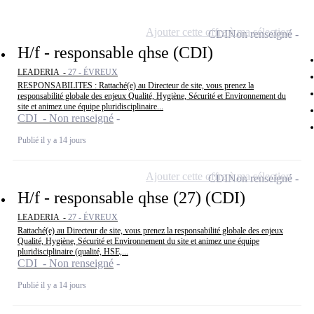
Ajouter cette offre à ma sélection
CDI
Non renseigné
H/f - responsable qhse (CDI)
LEADERIA -
27 - ÉVREUX
RESPONSABILITES : Rattaché(e) au Directeur de site, vous prenez la
responsabilité globale des enjeux Qualité, Hygiène, Sécurité et Environnement du
site et animez une équipe pluridisciplinaire...
CDI - Non renseigné
Publié il y a 14 jours
Ajouter cette offre à ma sélection
CDI
Non renseigné
H/f - responsable qhse (27) (CDI)
LEADERIA -
27 - ÉVREUX
Rattaché(e) au Directeur de site, vous prenez la responsabilité globale des enjeux
Qualité, Hygiène, Sécurité et Environnement du site et animez une équipe
pluridisciplinaire (qualité, HSE,...
CDI - Non renseigné
Publié il y a 14 jours