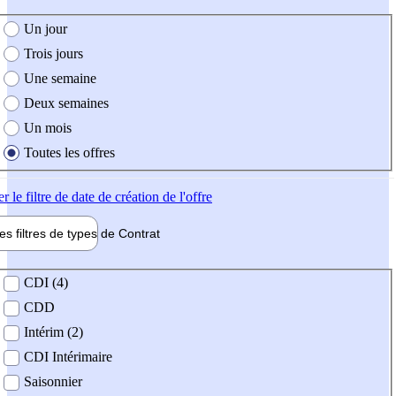
e création de l'offre
Un jour
Trois jours
Une semaine
Deux semaines
Un mois
Toutes les offres
er
le filtre de date de création de l'offre
les filtres de types de
Contrat
de contrat
CDI (4)
CDD
Intérim (2)
CDI Intérimaire
Saisonnier