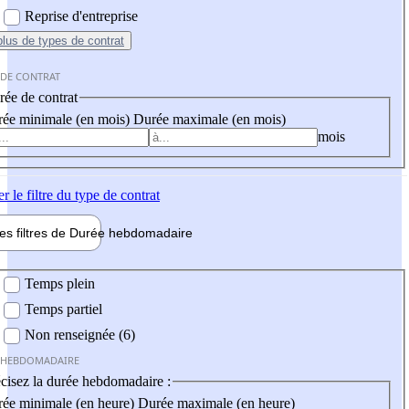
Reprise d'entreprise
plus
de types de contrat
 DE CONTRAT
ée de contrat
ée minimale (en mois)
Durée maximale (en mois)
mois
er
le filtre du type de contrat
les filtres de
Durée hebdo
madaire
 hebdomadaire
Temps plein
Temps partiel
Non renseignée (6)
 HEBDOMADAIRE
cisez la durée hebdomadaire :
ée minimale (en heure)
Durée maximale (en heure)