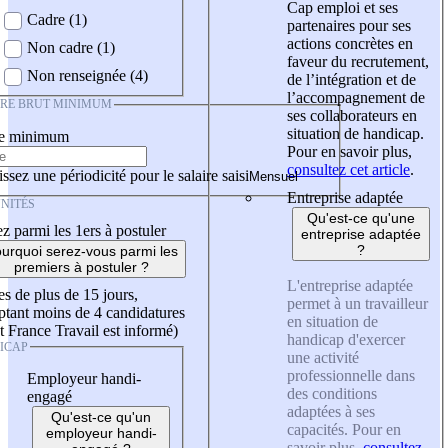
Cap emploi et ses
Cadre (1)
partenaires pour ses
actions concrètes en
Non cadre (1)
faveur du recrutement,
Non renseignée (4)
de l’intégration et de
l’accompagnement de
IRE BRUT MINIMUM
ses collaborateurs en
situation de handicap.
re minimum
Pour en savoir plus,
consultez cet article
.
ssez une périodicité pour le salaire saisi
Entreprise adaptée
NITÉS
Qu'est-ce qu'une
z parmi les 1ers à postuler
entreprise adaptée
?
urquoi serez-vous parmi les
premiers à postuler ?
L'entreprise adaptée
es de plus de 15 jours,
permet à un travailleur
tant moins de 4 candidatures
en situation de
t France Travail est informé)
handicap d'exercer
ICAP
une activité
professionnelle dans
Employeur handi-
des conditions
engagé
adaptées à ses
Qu'est-ce qu'un
capacités. Pour en
employeur handi-
savoir plus,
consultez