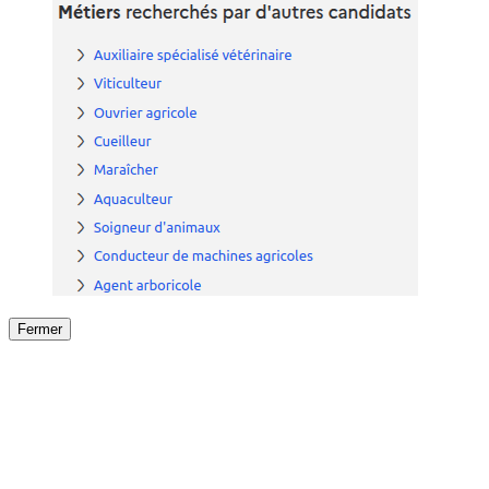
Fermer
Fermer
le détail de l'offre
/
Offre
sur
Offre précéden