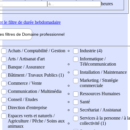
heures
er
le filtre de durée hebdomadaire
les filtres de
Domaine pro
fessionnel
ne professionel
Achats / Comptabilité / Gestion
Industrie (4)
Arts / Artisanat d'art
Informatique /
Télécommunication
Banque / Assurance
Installation / Maintenance
Bâtiment / Travaux Publics (1)
Marketing / Stratégie
Commerce / Vente
commerciale
Communication / Multimédia
Ressources Humaines
Conseil / Etudes
Santé
Direction d'entreprise
Secrétariat / Assistanat
Espaces verts et naturels /
Services à la personne / à l
Agriculture / Pêche / Soins aux
collectivité (1)
animaux